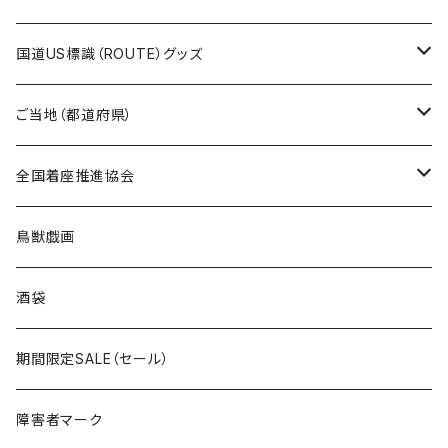
トートバッグ
千葉ロッテマリーンズコラボ
ホテルキーホルダー
ホテルキーホルダー
ステッカー
国道US標識（ROUTE）グッズ
国道0～99号線
トートバッグ
Tシャツ
ステッカー
ご当地（都道府県）
国道100～199号線
ROUTE 0～99号線
キャップ
Tシャツ
北海道
全国着座推進協会
国道200～299号線
ROUTE100～199号線
ROUTE 0～99号線
キャップ
青森県
ステッカー
鳥獣戯画
国道300～399号線
ROUTE200～299号線
ROUTE 100～199号線
ROUTE 0～99号線
岩手県
酒袋
国道400～499号線
ROUTE300～399号線
ROUTE 200～299号線
ROUTE 100～199号線
宮城県
期間限定SALE（セール）
国道500～599号線
ROUTE400～499号線
ROUTE 300～399号線
ROUTE 200～299号線
秋田県
障害者マーク