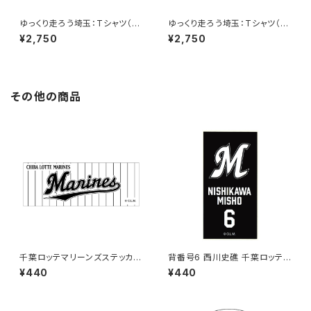
ゆっくり走ろう埼玉：Tシャツ（Bl
ゆっくり走ろう埼玉：Tシャツ（W
ack）B
hite）C
¥2,750
¥2,750
その他の商品
千葉ロッテマリーンズステッカー
背番号6 西川史礁 千葉ロッテマ
9
リーンズ 選手ステッカー（ブラッ
¥440
¥440
クB)