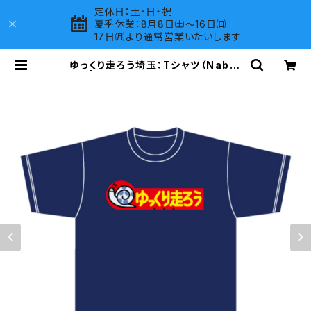
定休日：土・日・祝
夏季休業：8月8日㈯～16日㈰
17日㈪より通常営業いたいします
ゆっくり走ろう埼玉：Tシャツ（Naby）
A | LOVES COMPANY SHOP