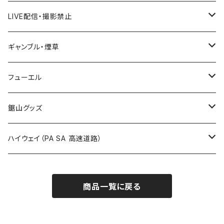
国道600～699号線
ROUTE500～599号線
ROUTE 400～499号線
ROUTE 300～399号線
Tシャツ
山形県
LIVE配信・撮影禁止
国道700～799号線
ROUTE600～699号線
ROUTE 500～599号線
ROUTE 400～499号線
ステッカー
福島県
LIVE配信禁止
ギャンブル・煙草
国道800～899号線
ROUTE700～799号線
ROUTE 600～699号線
ROUTE 500～599号線
茨城県
撮影禁止
ホテルキーホルダー
フューエル
国道900～1000号線
ROUTE800～899号線
ROUTE 700～799号線
ROUTE 600～699号線
栃木県
たばこ・禁煙ステッカー
ステッカー
鋸山グッズ
ROUTE900～1000号線
ROUTE 800～899号線
ROUTE 700～799号線
群馬県
Tシャツ
ハイウェイ（PA SA 高速道路）
ROUTE 900～1000号線
ROUTE 800～899号線
埼玉県
キャップ
ホテルキーホルダー
ROUTE 900～1000号線
商品一覧に戻る
Tシャツ
千葉県
ステッカー