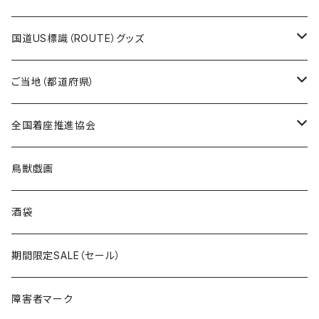
トートバッグ
千葉ロッテマリーンズコラボ
ホテルキーホルダー
ホテルキーホルダー
ステッカー
国道US標識（ROUTE）グッズ
国道0～99号線
トートバッグ
Tシャツ
ステッカー
ご当地（都道府県）
国道100～199号線
ROUTE 0～99号線
キャップ
Tシャツ
北海道
全国着座推進協会
国道200～299号線
ROUTE100～199号線
ROUTE 0～99号線
キャップ
青森県
ステッカー
鳥獣戯画
国道300～399号線
ROUTE200～299号線
ROUTE 100～199号線
ROUTE 0～99号線
岩手県
酒袋
国道400～499号線
ROUTE300～399号線
ROUTE 200～299号線
ROUTE 100～199号線
宮城県
期間限定SALE（セール）
国道500～599号線
ROUTE400～499号線
ROUTE 300～399号線
ROUTE 200～299号線
秋田県
障害者マーク