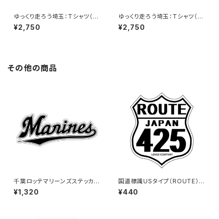
ゆっくり走ろう埼玉：Tシャツ（N
ゆっくり走ろう埼玉：Tシャツ（Bl
aby）B
ack）B
¥2,750
¥2,750
その他の商品
千葉ロッテマリーンズステッカー
国道標識USタイプ（ROUTE）ス
16（特大）
テッカー 425号線（ホワイト）
¥1,320
¥440