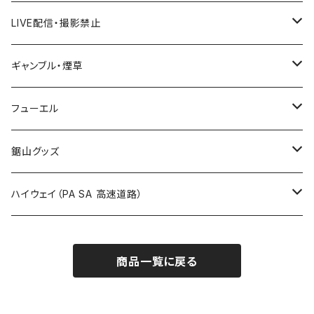
国道600～699号線
ROUTE500～599号線
ROUTE 400～499号線
ROUTE 300～399号線
Tシャツ
山形県
LIVE配信・撮影禁止
国道700～799号線
ROUTE600～699号線
ROUTE 500～599号線
ROUTE 400～499号線
ステッカー
福島県
LIVE配信禁止
ギャンブル・煙草
国道800～899号線
ROUTE700～799号線
ROUTE 600～699号線
ROUTE 500～599号線
茨城県
撮影禁止
ホテルキーホルダー
フューエル
国道900～1000号線
ROUTE800～899号線
ROUTE 700～799号線
ROUTE 600～699号線
栃木県
たばこ・禁煙ステッカー
ステッカー
鋸山グッズ
ROUTE900～1000号線
ROUTE 800～899号線
ROUTE 700～799号線
群馬県
Tシャツ
ハイウェイ（PA SA 高速道路）
ROUTE 900～1000号線
ROUTE 800～899号線
埼玉県
キャップ
ホテルキーホルダー
ROUTE 900～1000号線
商品一覧に戻る
Tシャツ
千葉県
ステッカー