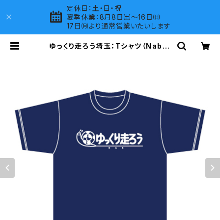
定休日：土・日・祝
夏季休業：8月8日㈯～16日㈰
17日㈪より通常営業いたいします
ゆっくり走ろう埼玉：Tシャツ（Naby）
C | LOVES COMPANY SHOP