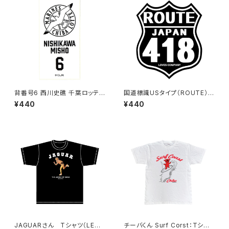
背番号6 西川史礁 千葉ロッテマ
国道標識USタイプ（ROUTE）ス
リーンズ 選手ステッカー（ホワイ
テッカー 418号線（ブラック）
¥440
¥440
トB)
JAGUARさん Tシャツ（LEGE
チーバくん Surf Corst：Tシャ