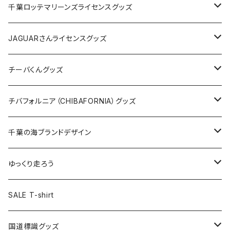
缶バッジ
アクリルキーホルダー
キャップ
Tシャツ
千葉ロッテマリーンズライセンスグッズ
ホテルキーホルダー
ホテルキーホルダー
バッグ
キャップ
ステッカー
JAGUARさんライセンスグッズ
ステッカー
クリアファイル
ステッカー
バッグ
缶バッジ
Tシャツ
チーバくんグッズ
ステッカー大
缶バッジ32mm
Tシャツ
缶バッジ
ステッカー
エコバッグ
ステッカー
Tシャツ
チバフォルニア（CHIBAFORNIA）グッズ
選手ステッカー
缶バッジ54mm
キャップ
キーホルダー
缶バッジ
JAGUARさんコラボグッズ
缶バッジ
キャップ
Tシャツ
千葉の海ブランドデザイン
選手缶バッジ54mm
Tシャツ
トートバッグ
クリアファイル
キーホルダー
サコッシュ
クリアファイル
エコバッグ
キャップ
Tシャツ
ゆっくり走ろう
ステッカー
ランチバッグ
クリアファイル
ホテルキーホルダー
マスク
ステッカー
ステッカー
キャップ
Tシャツ
SALE T-shirt
エコバッグ
モーテルキーホルダー
エコバッグ
モーテルキーホルダー
ホテルキーホルダー
ステッカー
ステッカー
国道標識グッズ