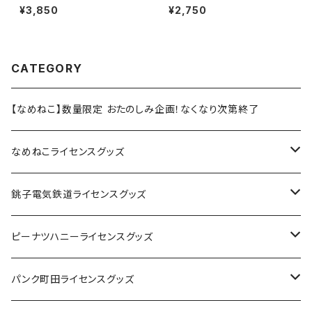
ND-B）Black
ツ（White）
¥3,850
¥2,750
CATEGORY
【なめねこ】数量限定 おたのしみ企画！なくなり次第終了
なめねこライセンスグッズ
Tシャツ
銚子電気鉄道ライセンスグッズ
キャップ
ステッカー
ピーナツハニーライセンスグッズ
ステッカー
缶バッジ
Tシャツ
パンク町田ライセンスグッズ