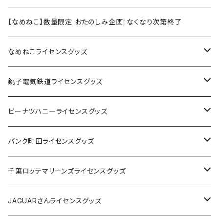
【なめねこ】数量限定 おたのしみ企画！なくなり次第終了
なめねこライセンスグッズ
Tシャツ
銚子電気鉄道ライセンスグッズ
キャップ
ステッカー
ピーナツハニーライセンスグッズ
ステッカー
缶バッジ
Tシャツ
パンク町田ライセンスグッズ
缶バッジ
アクリルキーホルダー
キャップ
Tシャツ
千葉ロッテマリーンズライセンスグッズ
ホテルキーホルダー
ホテルキーホルダー
バッグ
キャップ
ステッカー
JAGUARさんライセンスグッズ