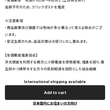
・普通郵便 発送から2日〜6日ほど（土日祝を除く）
追跡不可のため、クリックポストを推奨
※注意事項
・商品画像及び画面では色味が多少異なって見える場合がござ
います。
・受注生産のため、返品交換はお受けいたし兼ねます。
【全国着座推進協会】
洋式便座を利用する殿方に小便着座を啓発提唱、推進を図り、衛
生的かつ掃除をする方々の負担軽減を目的とした協会組織
International shipping available
Add to cart
日本国内にお住まいの方向け