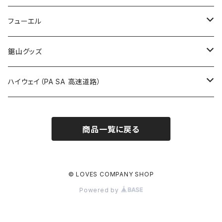
国道800～899号線
ROUTE700～799号線
ROUTE 600～699号線
ROUTE 500～599号線
茨城県
撮影禁止
ホテルキーホルダー
フューエル
国道900～1000号線
ROUTE800～899号線
ROUTE 700～799号線
ROUTE 600～699号線
栃木県
たばこ・禁煙ステッカー
ステッカー
鋸山グッズ
ROUTE900～1000号線
ROUTE 800～899号線
ROUTE 700～799号線
群馬県
Tシャツ
ハイウェイ（PA SA 高速道路）
ROUTE 900～1000号線
ROUTE 800～899号線
埼玉県
キャップ
ホテルキーホルダー
ROUTE 900～1000号線
商品一覧に戻る
Tシャツ
千葉県
ステッカー
ステッカー
Tシャツ
東京都
缶バッジ
© LOVES COMPANY SHOP
Powered by
ステッカー
神奈川県
アクリルキーホルダー