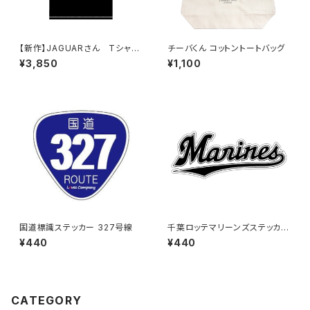
【新作】JAGUARさん Tシャツ
チーバくん コットントートバッグ
（HELLO JAGUAR）Black
¥3,850
¥1,100
国道標識ステッカー 327号線
千葉ロッテマリーンズステッカー
16
¥440
¥440
CATEGORY