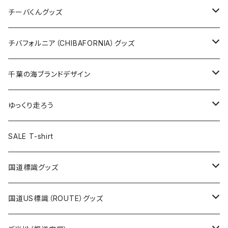
ステッカー
クリアファイル
ステッカー
バッグ
缶バッジ
Tシャツ
チーバくんグッズ
ステッカー大
缶バッジ32mm
Tシャツ
缶バッジ
ステッカー
エコバッグ
ステッカー
Tシャツ
チバフォルニア（CHIBAFORNIA）グッズ
選手ステッカー
缶バッジ54mm
キャップ
キーホルダー
缶バッジ
JAGUARさんコラボグッズ
缶バッジ
キャップ
Tシャツ
千葉の海ブランドデザイン
選手缶バッジ54mm
Tシャツ
トートバッグ
クリアファイル
キーホルダー
サコッシュ
クリアファイル
エコバッグ
キャップ
Tシャツ
ゆっくり走ろう
ステッカー
ランチバッグ
クリアファイル
ホテルキーホルダー
マスク
ステッカー
ステッカー
キャップ
Tシャツ
SALE T-shirt
エコバッグ
モーテルキーホルダー
エコバッグ
モーテルキーホルダー
ホテルキーホルダー
ステッカー
ステッカー
国道標識グッズ
トートバッグ
千葉ロッテマリーンズコラボ
ホテルキーホルダー
ホテルキーホルダー
ステッカー
国道US標識（ROUTE）グッズ
国道0～99号線