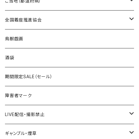
トートバッグ
Tシャツ
ステッカー
ご当地（都道府県）
国道100～199号線
ROUTE 0～99号線
キャップ
Tシャツ
北海道
全国着座推進協会
国道200～299号線
ROUTE100～199号線
ROUTE 0～99号線
キャップ
青森県
ステッカー
鳥獣戯画
国道300～399号線
ROUTE200～299号線
ROUTE 100～199号線
ROUTE 0～99号線
岩手県
酒袋
国道400～499号線
ROUTE300～399号線
ROUTE 200～299号線
ROUTE 100～199号線
宮城県
期間限定SALE（セール）
国道500～599号線
ROUTE400～499号線
ROUTE 300～399号線
ROUTE 200～299号線
秋田県
障害者マーク
国道600～699号線
ROUTE500～599号線
ROUTE 400～499号線
ROUTE 300～399号線
Tシャツ
山形県
LIVE配信・撮影禁止
国道700～799号線
ROUTE600～699号線
ROUTE 500～599号線
ROUTE 400～499号線
ステッカー
福島県
LIVE配信禁止
ギャンブル・煙草