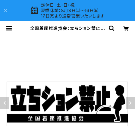
定休日：土・日・祝
夏季休業：8月8日㈯～16日㈰
17日㈪より通常営業いたいします
全国着座推進協会：立ちション禁止ス
テッカー 6C | LOVES COMPANY
SHOP