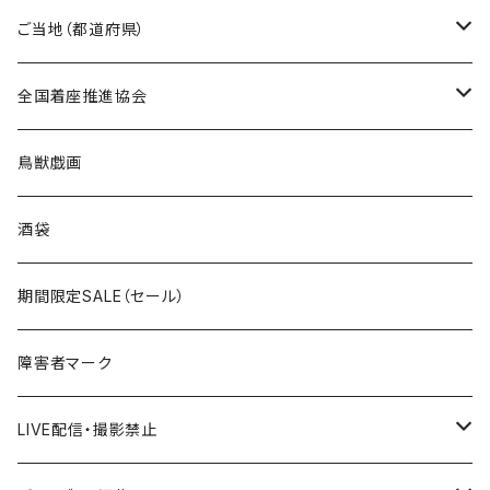
国道0～99号線
トートバッグ
Tシャツ
ステッカー
ご当地（都道府県）
国道100～199号線
ROUTE 0～99号線
キャップ
Tシャツ
北海道
全国着座推進協会
国道200～299号線
ROUTE100～199号線
ROUTE 0～99号線
キャップ
青森県
ステッカー
鳥獣戯画
国道300～399号線
ROUTE200～299号線
ROUTE 100～199号線
ROUTE 0～99号線
岩手県
酒袋
国道400～499号線
ROUTE300～399号線
ROUTE 200～299号線
ROUTE 100～199号線
宮城県
期間限定SALE（セール）
国道500～599号線
ROUTE400～499号線
ROUTE 300～399号線
ROUTE 200～299号線
秋田県
障害者マーク
国道600～699号線
ROUTE500～599号線
ROUTE 400～499号線
ROUTE 300～399号線
Tシャツ
山形県
LIVE配信・撮影禁止
国道700～799号線
ROUTE600～699号線
ROUTE 500～599号線
ROUTE 400～499号線
ステッカー