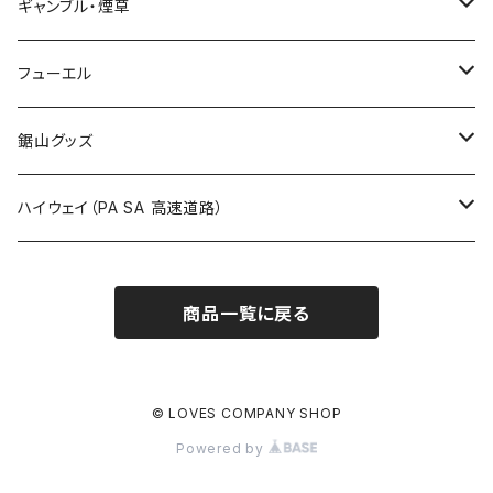
福島県
LIVE配信禁止
ギャンブル・煙草
国道800～899号線
ROUTE700～799号線
ROUTE 600～699号線
ROUTE 500～599号線
茨城県
撮影禁止
ホテルキーホルダー
フューエル
国道900～1000号線
ROUTE800～899号線
ROUTE 700～799号線
ROUTE 600～699号線
栃木県
たばこ・禁煙ステッカー
ステッカー
鋸山グッズ
ROUTE900～1000号線
ROUTE 800～899号線
ROUTE 700～799号線
群馬県
Tシャツ
ハイウェイ（PA SA 高速道路）
ROUTE 900～1000号線
ROUTE 800～899号線
埼玉県
キャップ
ホテルキーホルダー
ROUTE 900～1000号線
商品一覧に戻る
Tシャツ
千葉県
ステッカー
ステッカー
Tシャツ
東京都
缶バッジ
© LOVES COMPANY SHOP
Powered by
ステッカー
神奈川県
アクリルキーホルダー