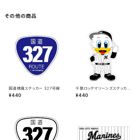
その他の商品
国道標識ステッカー 327号線
千葉ロッテマリーンズステッカー
13
¥440
¥440