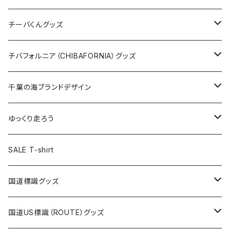
ステッカー
クリアファイル
ステッカー
バッグ
缶バッジ
Tシャツ
チーバくんグッズ
ステッカー大
缶バッジ32mm
Tシャツ
缶バッジ
ステッカー
エコバッグ
ステッカー
Tシャツ
チバフォルニア（CHIBAFORNIA）グッズ
選手ステッカー
缶バッジ54mm
キャップ
キーホルダー
缶バッジ
JAGUARさんコラボグッズ
缶バッジ
キャップ
Tシャツ
千葉の海ブランドデザイン
選手缶バッジ54mm
Tシャツ
トートバッグ
クリアファイル
キーホルダー
サコッシュ
クリアファイル
エコバッグ
キャップ
Tシャツ
ゆっくり走ろう
ステッカー
ランチバッグ
クリアファイル
ホテルキーホルダー
マスク
ステッカー
ステッカー
キャップ
Tシャツ
SALE T-shirt
エコバッグ
モーテルキーホルダー
エコバッグ
モーテルキーホルダー
ホテルキーホルダー
ステッカー
ステッカー
国道標識グッズ
トートバッグ
千葉ロッテマリーンズコラボ
ホテルキーホルダー
ホテルキーホルダー
ステッカー
国道US標識（ROUTE）グッズ