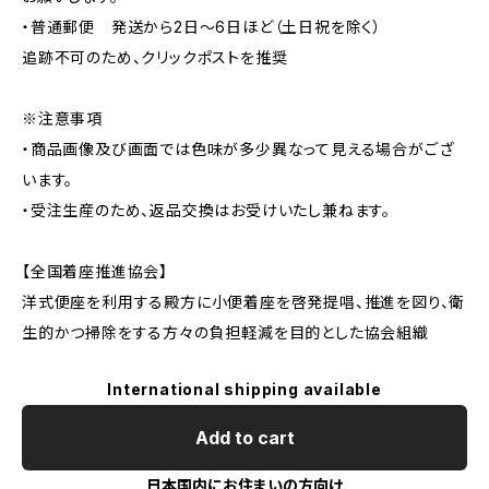
・普通郵便 発送から2日〜6日ほど（土日祝を除く）
追跡不可のため、クリックポストを推奨
※注意事項
・商品画像及び画面では色味が多少異なって見える場合がござ
います。
・受注生産のため、返品交換はお受けいたし兼ねます。
【全国着座推進協会】
洋式便座を利用する殿方に小便着座を啓発提唱、推進を図り、衛
生的かつ掃除をする方々の負担軽減を目的とした協会組織
International shipping available
Add to cart
日本国内にお住まいの方向け