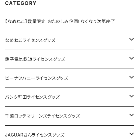
CATEGORY
【なめねこ】数量限定 おたのしみ企画！なくなり次第終了
なめねこライセンスグッズ
Tシャツ
銚子電気鉄道ライセンスグッズ
キャップ
ステッカー
ピーナツハニーライセンスグッズ
ステッカー
缶バッジ
Tシャツ
パンク町田ライセンスグッズ
缶バッジ
アクリルキーホルダー
キャップ
Tシャツ
千葉ロッテマリーンズライセンスグッズ
ホテルキーホルダー
ホテルキーホルダー
バッグ
キャップ
ステッカー
JAGUARさんライセンスグッズ