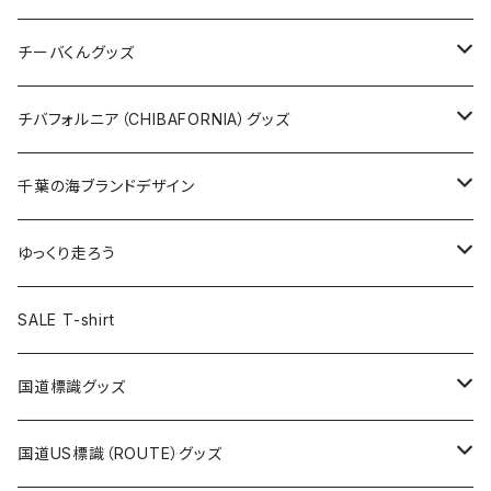
ステッカー
クリアファイル
ステッカー
バッグ
缶バッジ
Tシャツ
チーバくんグッズ
ステッカー大
缶バッジ32mm
Tシャツ
缶バッジ
ステッカー
エコバッグ
ステッカー
Tシャツ
チバフォルニア（CHIBAFORNIA）グッズ
選手ステッカー
缶バッジ54mm
キャップ
キーホルダー
缶バッジ
JAGUARさんコラボグッズ
缶バッジ
キャップ
Tシャツ
千葉の海ブランドデザイン
選手缶バッジ54mm
Tシャツ
トートバッグ
クリアファイル
キーホルダー
サコッシュ
クリアファイル
エコバッグ
キャップ
Tシャツ
ゆっくり走ろう
ステッカー
ランチバッグ
クリアファイル
ホテルキーホルダー
マスク
ステッカー
ステッカー
キャップ
Tシャツ
SALE T-shirt
エコバッグ
モーテルキーホルダー
エコバッグ
モーテルキーホルダー
ホテルキーホルダー
ステッカー
ステッカー
国道標識グッズ
トートバッグ
千葉ロッテマリーンズコラボ
ホテルキーホルダー
ホテルキーホルダー
ステッカー
国道US標識（ROUTE）グッズ