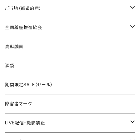
国道0～99号線
トートバッグ
Tシャツ
ステッカー
ご当地（都道府県）
国道100～199号線
ROUTE 0～99号線
キャップ
Tシャツ
北海道
全国着座推進協会
国道200～299号線
ROUTE100～199号線
ROUTE 0～99号線
キャップ
青森県
ステッカー
鳥獣戯画
国道300～399号線
ROUTE200～299号線
ROUTE 100～199号線
ROUTE 0～99号線
岩手県
酒袋
国道400～499号線
ROUTE300～399号線
ROUTE 200～299号線
ROUTE 100～199号線
宮城県
期間限定SALE（セール）
国道500～599号線
ROUTE400～499号線
ROUTE 300～399号線
ROUTE 200～299号線
秋田県
障害者マーク
国道600～699号線
ROUTE500～599号線
ROUTE 400～499号線
ROUTE 300～399号線
Tシャツ
山形県
LIVE配信・撮影禁止
国道700～799号線
ROUTE600～699号線
ROUTE 500～599号線
ROUTE 400～499号線
ステッカー