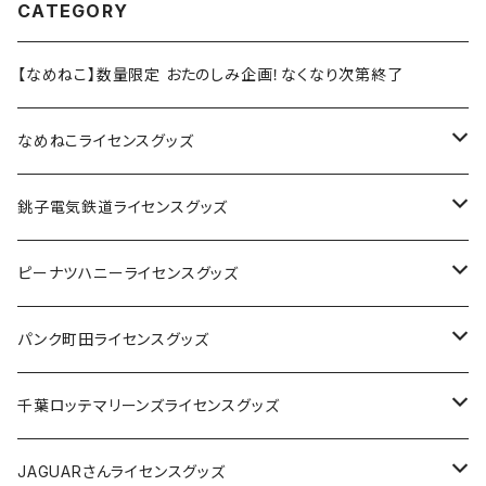
CATEGORY
【なめねこ】数量限定 おたのしみ企画！なくなり次第終了
なめねこライセンスグッズ
Tシャツ
銚子電気鉄道ライセンスグッズ
キャップ
ステッカー
ピーナツハニーライセンスグッズ
ステッカー
缶バッジ
Tシャツ
パンク町田ライセンスグッズ
缶バッジ
アクリルキーホルダー
キャップ
Tシャツ
千葉ロッテマリーンズライセンスグッズ
ホテルキーホルダー
ホテルキーホルダー
バッグ
キャップ
ステッカー
JAGUARさんライセンスグッズ