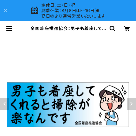
定休日：土・日・祝
夏季休業：8月8日㈯～16日㈰
17日㈪より通常営業いたいします
全国着座推進協会：男子も着座してく
れると掃除が楽なんですステッカー 2
C | LOVES COMPANY SHOP