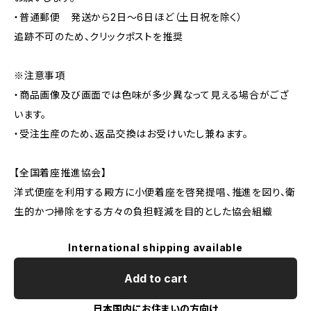
・普通郵便 発送から2日〜6日ほど（土日祝を除く）
追跡不可のため、クリックポストを推奨
※注意事項
・商品画像及び画面では色味が多少異なって見える場合がござ
います。
・受注生産のため、返品交換はお受けいたし兼ねます。
【全国着座推進協会】
洋式便座を利用する殿方に小便着座を啓発提唱、推進を図り、衛
生的かつ掃除をする方々の負担軽減を目的とした協会組織
International shipping available
Add to cart
日本国内にお住まいの方向け