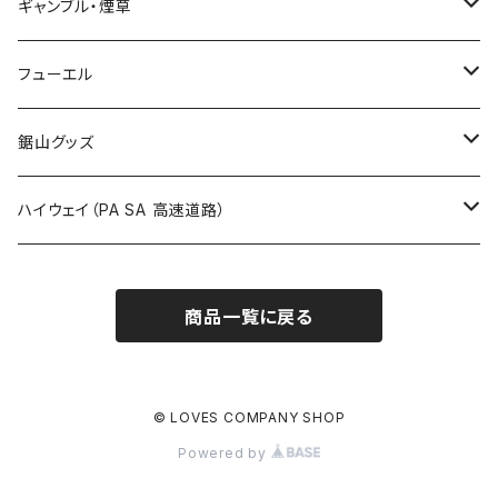
福島県
LIVE配信禁止
ギャンブル・煙草
国道800～899号線
ROUTE700～799号線
ROUTE 600～699号線
ROUTE 500～599号線
茨城県
撮影禁止
ホテルキーホルダー
フューエル
国道900～1000号線
ROUTE800～899号線
ROUTE 700～799号線
ROUTE 600～699号線
栃木県
たばこ・禁煙ステッカー
ステッカー
鋸山グッズ
ROUTE900～1000号線
ROUTE 800～899号線
ROUTE 700～799号線
群馬県
Tシャツ
ハイウェイ（PA SA 高速道路）
ROUTE 900～1000号線
ROUTE 800～899号線
埼玉県
キャップ
ホテルキーホルダー
ROUTE 900～1000号線
商品一覧に戻る
Tシャツ
千葉県
ステッカー
ステッカー
Tシャツ
東京都
缶バッジ
© LOVES COMPANY SHOP
Powered by
ステッカー
神奈川県
アクリルキーホルダー