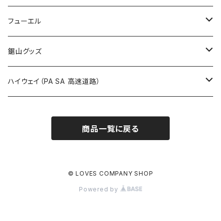
国道800～899号線
ROUTE700～799号線
ROUTE 600～699号線
ROUTE 500～599号線
茨城県
撮影禁止
ホテルキーホルダー
フューエル
国道900～1000号線
ROUTE800～899号線
ROUTE 700～799号線
ROUTE 600～699号線
栃木県
たばこ・禁煙ステッカー
ステッカー
鋸山グッズ
ROUTE900～1000号線
ROUTE 800～899号線
ROUTE 700～799号線
群馬県
Tシャツ
ハイウェイ（PA SA 高速道路）
ROUTE 900～1000号線
ROUTE 800～899号線
埼玉県
キャップ
ホテルキーホルダー
ROUTE 900～1000号線
商品一覧に戻る
Tシャツ
千葉県
ステッカー
ステッカー
Tシャツ
東京都
缶バッジ
© LOVES COMPANY SHOP
Powered by
ステッカー
神奈川県
アクリルキーホルダー