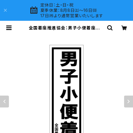
定休日：土・日・祝
夏季休業：8月8日㈯～16日㈰
17日㈪より通常営業いたいします
全国着座推進協会：男子小便着座ステ
ッカー 13B | LOVES COMPANY S
HOP