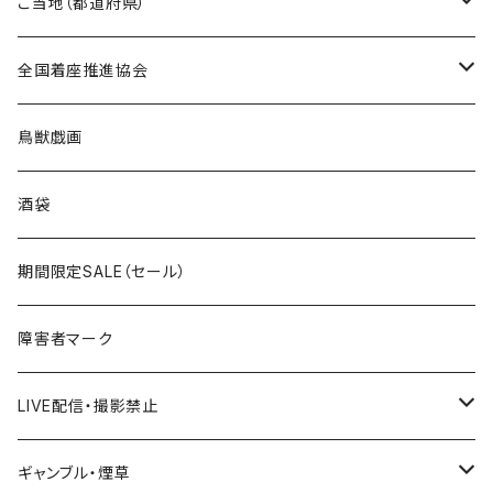
トートバッグ
Tシャツ
ステッカー
ご当地（都道府県）
国道100～199号線
ROUTE 0～99号線
キャップ
Tシャツ
北海道
全国着座推進協会
国道200～299号線
ROUTE100～199号線
ROUTE 0～99号線
キャップ
青森県
ステッカー
鳥獣戯画
国道300～399号線
ROUTE200～299号線
ROUTE 100～199号線
ROUTE 0～99号線
岩手県
酒袋
国道400～499号線
ROUTE300～399号線
ROUTE 200～299号線
ROUTE 100～199号線
宮城県
期間限定SALE（セール）
国道500～599号線
ROUTE400～499号線
ROUTE 300～399号線
ROUTE 200～299号線
秋田県
障害者マーク
国道600～699号線
ROUTE500～599号線
ROUTE 400～499号線
ROUTE 300～399号線
Tシャツ
山形県
LIVE配信・撮影禁止
国道700～799号線
ROUTE600～699号線
ROUTE 500～599号線
ROUTE 400～499号線
ステッカー
福島県
LIVE配信禁止
ギャンブル・煙草