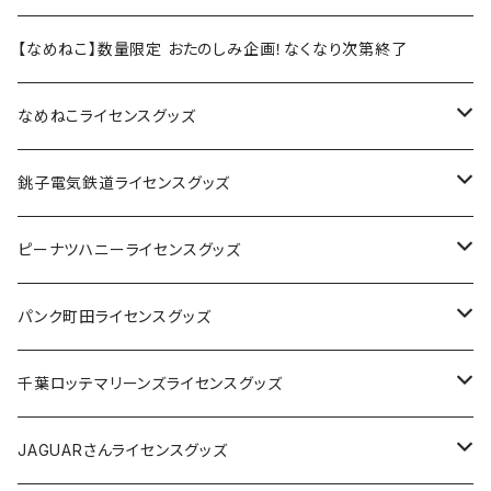
【なめねこ】数量限定 おたのしみ企画！なくなり次第終了
なめねこライセンスグッズ
Tシャツ
銚子電気鉄道ライセンスグッズ
キャップ
ステッカー
ピーナツハニーライセンスグッズ
ステッカー
缶バッジ
Tシャツ
パンク町田ライセンスグッズ
缶バッジ
アクリルキーホルダー
キャップ
Tシャツ
千葉ロッテマリーンズライセンスグッズ
ホテルキーホルダー
ホテルキーホルダー
バッグ
キャップ
ステッカー
JAGUARさんライセンスグッズ