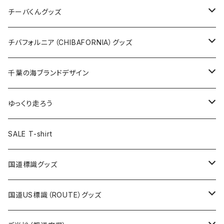
ステッカー
クリアファイル
ステッカー
バッグ
缶バッジ
Tシャツ
チーバくんグッズ
ステッカー大
缶バッジ32mm
Tシャツ
缶バッジ
ステッカー
エコバッグ
ステッカー
Tシャツ
チバフォルニア（CHIBAFORNIA）グッズ
選手ステッカー
缶バッジ54mm
キャップ
キーホルダー
缶バッジ
JAGUARさんコラボグッズ
缶バッジ
キャップ
Tシャツ
千葉の海ブランドデザイン
選手缶バッジ54mm
Tシャツ
トートバッグ
クリアファイル
キーホルダー
サコッシュ
クリアファイル
エコバッグ
キャップ
Tシャツ
ゆっくり走ろう
ステッカー
ランチバッグ
クリアファイル
ホテルキーホルダー
マスク
ステッカー
ステッカー
キャップ
Tシャツ
SALE T-shirt
エコバッグ
モーテルキーホルダー
エコバッグ
モーテルキーホルダー
ホテルキーホルダー
ステッカー
ステッカー
国道標識グッズ
トートバッグ
千葉ロッテマリーンズコラボ
ホテルキーホルダー
ホテルキーホルダー
ステッカー
国道US標識（ROUTE）グッズ
国道0～99号線