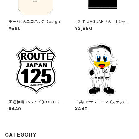
チーバくんエコバッグ Design1
【新作】JAGUARさん Tシャツ
（HELLO JAGUAR）Black
¥590
¥3,850
国道標識USタイプ（ROUTE）ス
千葉ロッテマリーンズステッカー
テッカー 125号線（ホワイト）
13
¥440
¥440
CATEGORY