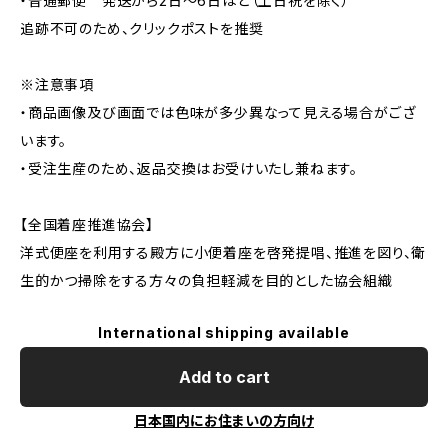
・普通郵便 発送から2日〜6日ほど（土日祝を除く）
追跡不可のため、クリックポストを推奨
※注意事項
・商品画像及び画面では色味が多少異なって見える場合がござ
います。
・受注生産のため、返品交換はお受けいたし兼ねます。
【全国着座推進協会】
洋式便座を利用する殿方に小便着座を啓発提唱、推進を図り、衛
生的かつ掃除をする方々の負担軽減を目的とした協会組織
International shipping available
Add to cart
日本国内にお住まいの方向け