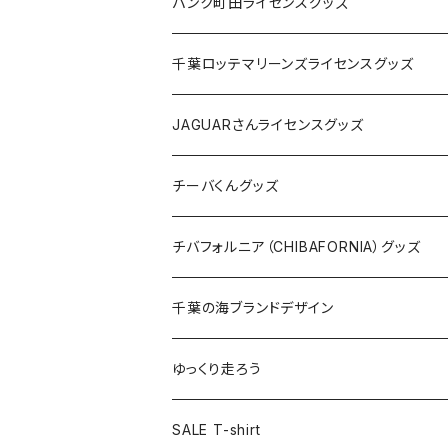
ステッカー
缶バッジ
Tシャツ
パンク町田ライセンスグッズ
缶バッジ
アクリルキーホルダー
キャップ
Tシャツ
千葉ロッテマリーンズライセンスグッズ
ホテルキーホルダー
ホテルキーホルダー
バッグ
キャップ
ステッカー
JAGUARさんライセンスグッズ
ステッカー
クリアファイル
ステッカー
バッグ
缶バッジ
Tシャツ
チーバくんグッズ
ステッカー大
缶バッジ32mm
Tシャツ
缶バッジ
ステッカー
エコバッグ
ステッカー
Tシャツ
チバフォルニア（CHIBAFORNIA）グッズ
選手ステッカー
缶バッジ54mm
キャップ
キーホルダー
缶バッジ
JAGUARさんコラボグッズ
缶バッジ
キャップ
Tシャツ
千葉の海ブランドデザイン
選手缶バッジ54mm
Tシャツ
トートバッグ
クリアファイル
キーホルダー
サコッシュ
クリアファイル
エコバッグ
キャップ
Tシャツ
ゆっくり走ろう
ステッカー
ランチバッグ
クリアファイル
ホテルキーホルダー
マスク
ステッカー
ステッカー
キャップ
Tシャツ
SALE T-shirt