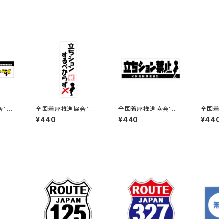
会：立
全国着座推進協会：立
全国着座推進協会：立
全国着
らずス
ちションするべからずス
ちション禁止ステッカー
ちショ
¥440
¥440
¥44
テッカー 7B
6C
11C