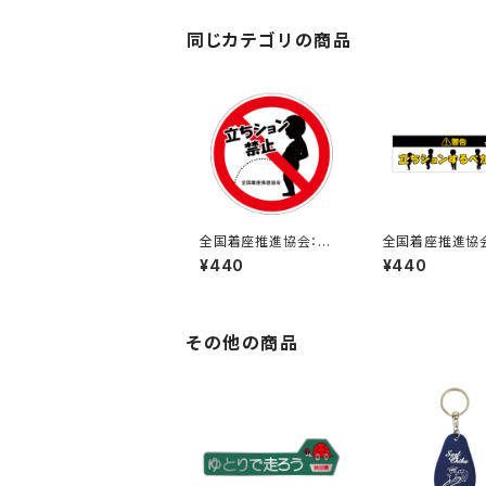
同じカテゴリの商品
全国着座推進協会：立
全国着座推進協
ちション禁止ステッカー
ちションするべか
¥440
¥440
7A
テッカー 1B
その他の商品