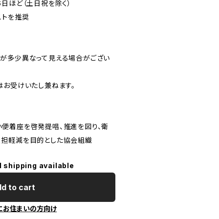
6日ほど（土日祝を除く）
ストを推奨
が多少異なって見える場合がござい
はお受けいたし兼ねます。
便着座を啓発提唱、推進を図り、衛
負担軽減を目的とした協会組織
l shipping available
d to cart
にお住まいの方向け