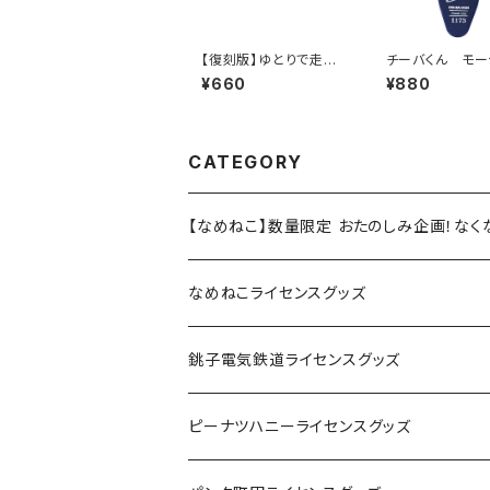
【復刻版】ゆとりで走ろ
チーバくん モー
う秋田県（緑）：ステッカ
ーホルダー des
¥660
¥880
ー（大）
CATEGORY
【なめねこ】数量限定 おたのしみ企画！な
なめねこライセンスグッズ
Tシャツ
銚子電気鉄道ライセンスグッズ
キャップ
ステッカー
ピーナツハニーライセンスグッズ