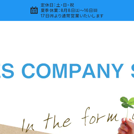
定休日：土・日・祝
夏季休業：8月8日㈯～16日㈰
17日㈪より通常営業いたいします