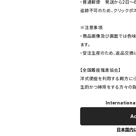
・普通郵便 発送から2日〜
追跡不可のため、クリックポ
※注意事項
・商品画像及び画面では色味
ます。
・受注生産のため、返品交換
【全国着座推進協会】
洋式便座を利用する殿方に小
生的かつ掃除をする方々の
Internationa
Ad
日本国内