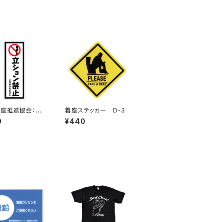
座推進協会：立
着座ステッカー D-3
ン禁止ステッカー
0
¥440