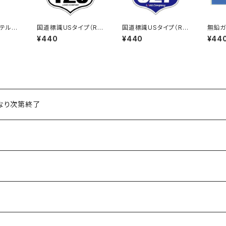
テルキ
国道標識USタイプ（RO
国道標識USタイプ（RO
無鉛ガ
ign3
UTE）ステッカー 125号
UTE）ステッカー 327
¥440
¥440
¥44
線（ホワイト）
号線
くなり次第終了