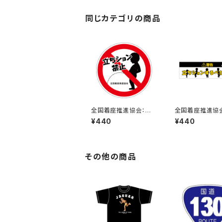
同じカテゴリの商品
全国着座推進協会：立
全国着座推進協
ちション禁止ステッカー
ちションするべか
¥440
¥440
7A
テッカー 1B
その他の商品