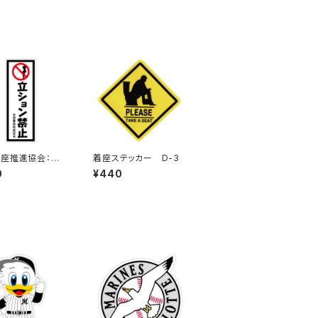
座推進協会：立
着座ステッカー D-3
ン禁止ステッカー
0
¥440