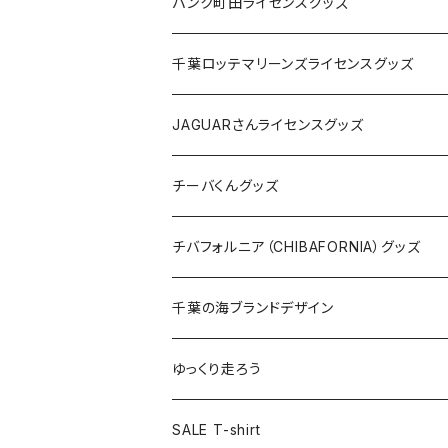
ステッカー
缶バッジ
Tシャツ
パンク町田ライセンスグッズ
缶バッジ
アクリルキーホルダー
キャップ
Tシャツ
千葉ロッテマリーンズライセンスグッズ
ホテルキーホルダー
ホテルキーホルダー
バッグ
キャップ
ステッカー
JAGUARさんライセンスグッズ
ステッカー
クリアファイル
ステッカー
バッグ
缶バッジ
Tシャツ
チーバくんグッズ
ステッカー大
缶バッジ32mm
Tシャツ
缶バッジ
ステッカー
エコバッグ
ステッカー
Tシャツ
チバフォルニア（CHIBAFORNIA）グッズ
選手ステッカー
缶バッジ54mm
キャップ
キーホルダー
缶バッジ
JAGUARさんコラボグッズ
缶バッジ
キャップ
Tシャツ
千葉の海ブランドデザイン
選手缶バッジ54mm
Tシャツ
トートバッグ
クリアファイル
キーホルダー
サコッシュ
クリアファイル
エコバッグ
キャップ
Tシャツ
ゆっくり走ろう
ステッカー
ランチバッグ
クリアファイル
ホテルキーホルダー
マスク
ステッカー
ステッカー
キャップ
Tシャツ
SALE T-shirt