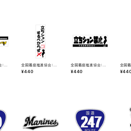
会：立
全国着座推進協会：立
全国着座推進協会：立
全国着
らずス
ちションするべからずス
ちション禁止ステッカー
ちショ
¥440
¥440
¥44
テッカー 7B
6C
11C