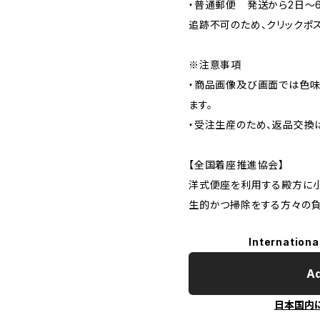
・普通郵便 発送から2日〜
追跡不可のため、クリックポ
※注意事項
・商品画像及び画面では色味
ます。
・受注生産のため、返品交換
【全国着座推進協会】
洋式便座を利用する殿方に小
生的かつ掃除をする方々の
Internationa
Ad
日本国内