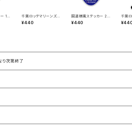
ー 13
千葉ロッテマリーンズス
国道標識ステッカー 24
千葉ロ
テッカー16
7号線
テッカ
¥440
¥440
¥44
くなり次第終了