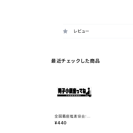
レビュー
最近チェックした商品
全国着座推進協会：男
子小便座ってねステッカ
¥440
ー 5B