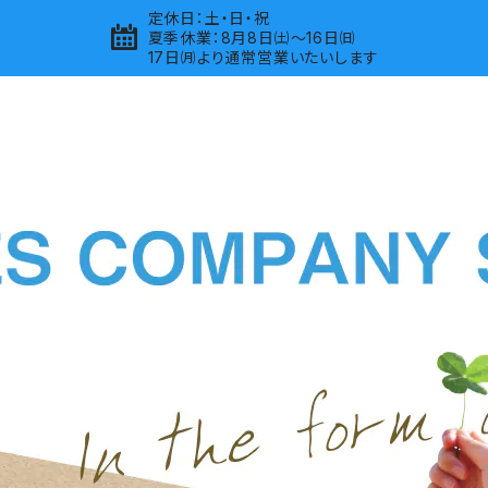
定休日：土・日・祝
夏季休業：8月8日㈯～16日㈰
17日㈪より通常営業いたいします