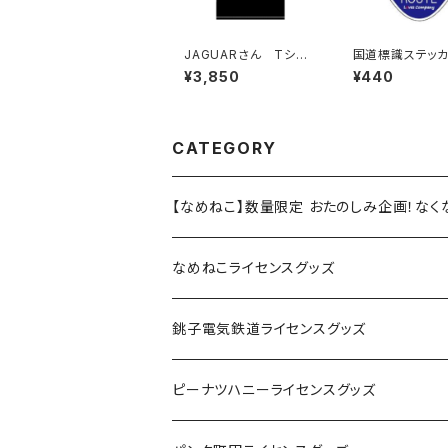
JAGUARさん Tシャ
国道標識ステッカ
ツ（LEGEND-B）Black
0号線
¥3,850
¥440
CATEGORY
【なめねこ】数量限定 おたのしみ企画！な
なめねこライセンスグッズ
Tシャツ
銚子電気鉄道ライセンスグッズ
キャップ
ステッカー
ピーナツハニーライセンスグッズ