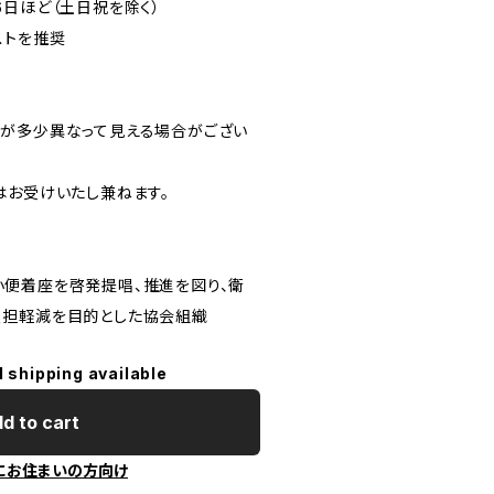
6日ほど（土日祝を除く）
ストを推奨
が多少異なって見える場合がござい
はお受けいたし兼ねます。
便着座を啓発提唱、推進を図り、衛
負担軽減を目的とした協会組織
l shipping available
d to cart
にお住まいの方向け