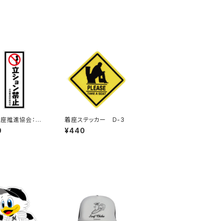
座推進協会：立
着座ステッカー D-3
ン禁止ステッカー
0
¥440