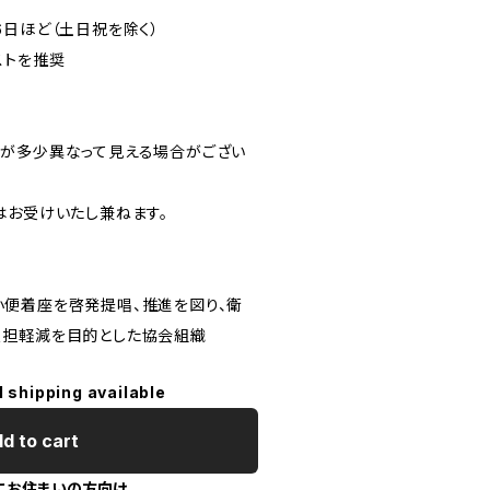
6日ほど（土日祝を除く）
ストを推奨
が多少異なって見える場合がござい
はお受けいたし兼ねます。
便着座を啓発提唱、推進を図り、衛
負担軽減を目的とした協会組織
l shipping available
d to cart
にお住まいの方向け