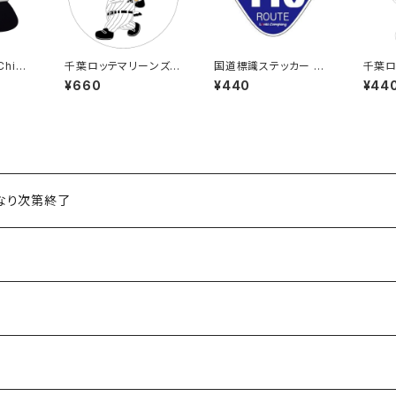
Chib
千葉ロッテマリーンズス
国道標識ステッカー 41
千葉ロ
プ（Aホ
テッカー8（大）
8号線
テッカ
¥660
¥440
¥44
くなり次第終了