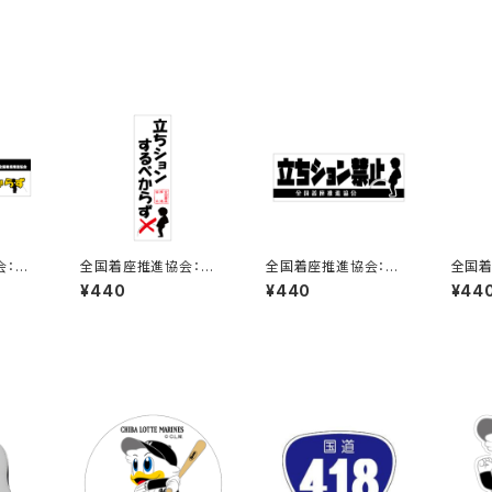
会：立
全国着座推進協会：立
全国着座推進協会：立
全国着
らずス
ちションするべからずス
ちション禁止ステッカー
ちショ
¥440
¥440
¥44
テッカー 7B
6C
11C