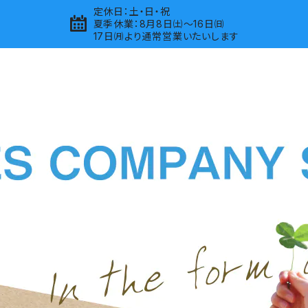
定休日：土・日・祝
夏季休業：8月8日㈯～16日㈰
17日㈪より通常営業いたいします