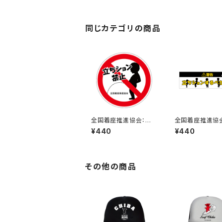
同じカテゴリの商品
全国着座推進協会：立
全国着座推進協
ちション禁止ステッカー
ちションするべか
¥440
¥440
7A
テッカー 1B
その他の商品