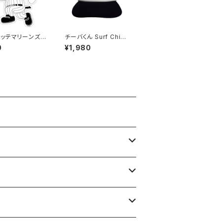
ッテマリーンズス
チーバくん Surf Chib
ー14
a：メッシュキャップ（Bホ
0
¥1,980
ワイト）