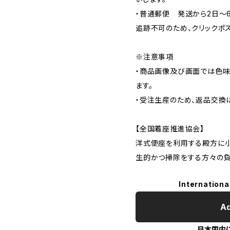
・普通郵便 発送から2日〜
追跡不可のため、クリックポ
※注意事項
・商品画像及び画面では色味
ます。
・受注生産のため、返品交換
【全国着座推進協会】
洋式便座を利用する殿方に小
生的かつ掃除をする方々の
Internationa
Ad
日本国内