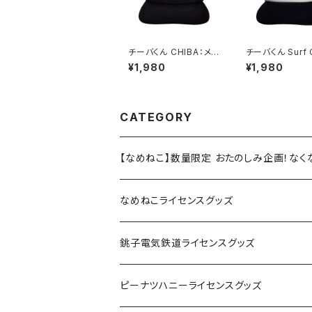
チーバくん CHIBA：メッ
チーバくん Surf 
シュキャップ（ブラック）
a：メッシュキャッ
¥1,980
¥1,980
ワイト）
CATEGORY
【なめねこ】数量限定 おたのしみ企画！な
なめねこライセンスグッズ
Tシャツ
銚子電気鉄道ライセンスグッズ
キャップ
ステッカー
ピーナツハニーライセンスグッズ