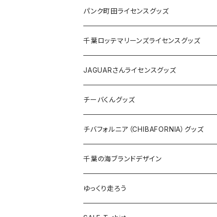
ステッカー
缶バッジ
Tシャツ
パンク町田ライセンスグッズ
缶バッジ
アクリルキーホルダー
キャップ
Tシャツ
千葉ロッテマリーンズライセンスグッズ
ホテルキーホルダー
ホテルキーホルダー
バッグ
キャップ
ステッカー
JAGUARさんライセンスグッズ
ステッカー
クリアファイル
ステッカー
バッグ
缶バッジ
Tシャツ
チーバくんグッズ
ステッカー大
缶バッジ32mm
Tシャツ
缶バッジ
ステッカー
エコバッグ
ステッカー
Tシャツ
チバフォルニア（CHIBAFORNIA）グッズ
選手ステッカー
缶バッジ54mm
キャップ
キーホルダー
缶バッジ
JAGUARさんコラボグッズ
缶バッジ
キャップ
Tシャツ
千葉の海ブランドデザイン
選手缶バッジ54mm
Tシャツ
トートバッグ
クリアファイル
キーホルダー
サコッシュ
クリアファイル
エコバッグ
キャップ
Tシャツ
ゆっくり走ろう
ステッカー