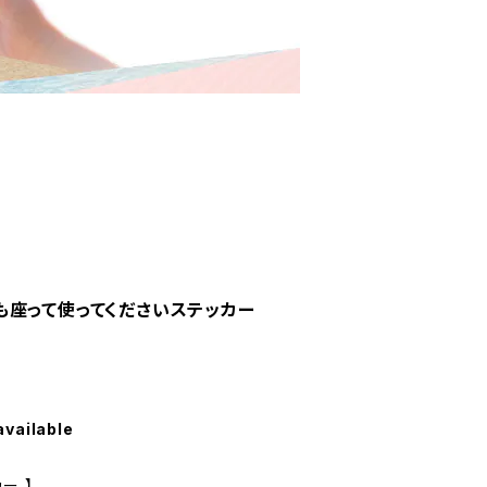
も座って使ってくださいステッカー
available
ー 】