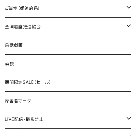
国道0～99号線
トートバッグ
Tシャツ
ステッカー
ご当地（都道府県）
国道100～199号線
ROUTE 0～99号線
キャップ
Tシャツ
北海道
全国着座推進協会
国道200～299号線
ROUTE100～199号線
ROUTE 0～99号線
キャップ
青森県
ステッカー
鳥獣戯画
国道300～399号線
ROUTE200～299号線
ROUTE 100～199号線
ROUTE 0～99号線
岩手県
酒袋
国道400～499号線
ROUTE300～399号線
ROUTE 200～299号線
ROUTE 100～199号線
宮城県
期間限定SALE（セール）
国道500～599号線
ROUTE400～499号線
ROUTE 300～399号線
ROUTE 200～299号線
秋田県
障害者マーク
国道600～699号線
ROUTE500～599号線
ROUTE 400～499号線
ROUTE 300～399号線
Tシャツ
山形県
LIVE配信・撮影禁止
国道700～799号線
ROUTE600～699号線
ROUTE 500～599号線
ROUTE 400～499号線
ステッカー