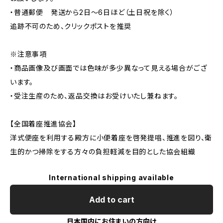
・普通郵便 発送から2日〜6日ほど（土日祝を除く）
追跡不可のため、クリックポストを推奨
※注意事項
・商品画像及び画面では色味が多少異なって見える場合がござ
います。
・受注生産のため、返品交換はお受けいたし兼ねます。
【全国着座推進協会】
洋式便座を利用する殿方に小便着座を啓発提唱、推進を図り、衛
生的かつ掃除をする方々の負担軽減を目的とした協会組織
International shipping available
Add to cart
日本国内にお住まいの方向け