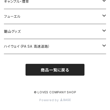
福島県
LIVE配信禁止
ギャンブル・煙草
国道800～899号線
ROUTE700～799号線
ROUTE 600～699号線
ROUTE 500～599号線
茨城県
撮影禁止
ホテルキーホルダー
フューエル
国道900～1000号線
ROUTE800～899号線
ROUTE 700～799号線
ROUTE 600～699号線
栃木県
たばこ・禁煙ステッカー
ステッカー
鋸山グッズ
ROUTE900～1000号線
ROUTE 800～899号線
ROUTE 700～799号線
群馬県
Tシャツ
ハイウェイ（PA SA 高速道路）
ROUTE 900～1000号線
ROUTE 800～899号線
埼玉県
キャップ
ホテルキーホルダー
ROUTE 900～1000号線
商品一覧に戻る
Tシャツ
千葉県
ステッカー
ステッカー
Tシャツ
東京都
缶バッジ
© LOVES COMPANY SHOP
Powered by
ステッカー
神奈川県
アクリルキーホルダー