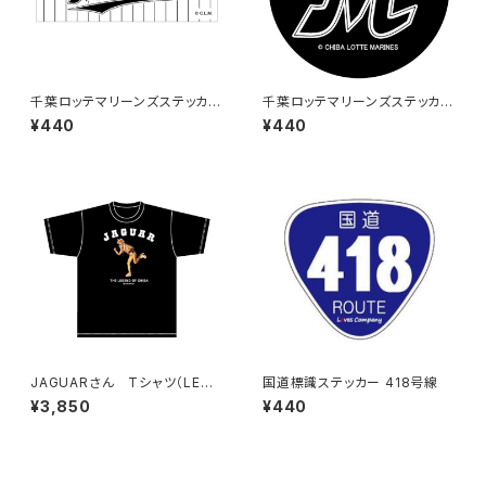
千葉ロッテマリーンズステッカー
千葉ロッテマリーンズステッカー
9
6
¥440
¥440
JAGUARさん Tシャツ（LEGE
国道標識ステッカー 418号線
ND-B）Black
¥3,850
¥440