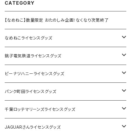
CATEGORY
【なめねこ】数量限定 おたのしみ企画！なくなり次第終了
なめねこライセンスグッズ
Tシャツ
銚子電気鉄道ライセンスグッズ
キャップ
ステッカー
ピーナツハニーライセンスグッズ
ステッカー
缶バッジ
Tシャツ
パンク町田ライセンスグッズ
缶バッジ
アクリルキーホルダー
キャップ
Tシャツ
千葉ロッテマリーンズライセンスグッズ
ホテルキーホルダー
ホテルキーホルダー
バッグ
キャップ
ステッカー
JAGUARさんライセンスグッズ