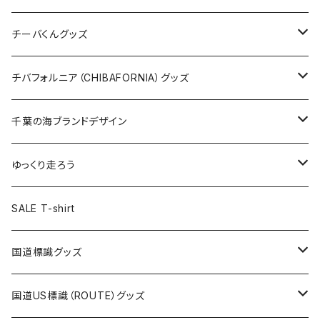
ステッカー
クリアファイル
ステッカー
バッグ
缶バッジ
Tシャツ
チーバくんグッズ
ステッカー大
缶バッジ32mm
Tシャツ
缶バッジ
ステッカー
エコバッグ
ステッカー
Tシャツ
チバフォルニア（CHIBAFORNIA）グッズ
選手ステッカー
缶バッジ54mm
キャップ
キーホルダー
缶バッジ
JAGUARさんコラボグッズ
缶バッジ
キャップ
Tシャツ
千葉の海ブランドデザイン
選手缶バッジ54mm
Tシャツ
トートバッグ
クリアファイル
キーホルダー
サコッシュ
クリアファイル
エコバッグ
キャップ
Tシャツ
ゆっくり走ろう
ステッカー
ランチバッグ
クリアファイル
ホテルキーホルダー
マスク
ステッカー
ステッカー
キャップ
Tシャツ
SALE T-shirt
エコバッグ
モーテルキーホルダー
エコバッグ
モーテルキーホルダー
ホテルキーホルダー
ステッカー
ステッカー
国道標識グッズ
トートバッグ
千葉ロッテマリーンズコラボ
ホテルキーホルダー
ホテルキーホルダー
ステッカー
国道US標識（ROUTE）グッズ