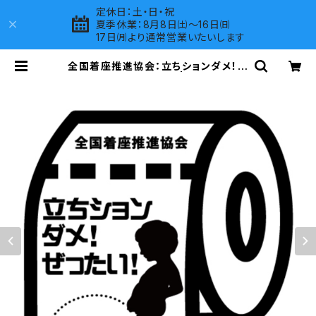
定休日：土・日・祝
夏季休業：8月8日㈯～16日㈰
17日㈪より通常営業いたいします
全国着座推進協会：立ちションダメ！ゼ
ッタイ！ステッカー 9A | LOVES CO
MPANY SHOP