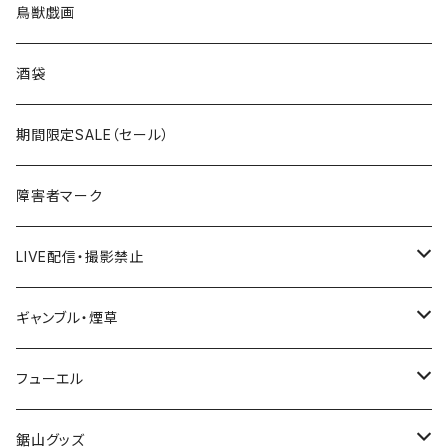
国道200～299号線
ROUTE100～199号線
ROUTE 0～99号線
キャップ
青森県
ステッカー
鳥獣戯画
国道300～399号線
ROUTE200～299号線
ROUTE 100～199号線
ROUTE 0～99号線
岩手県
酒袋
国道400～499号線
ROUTE300～399号線
ROUTE 200～299号線
ROUTE 100～199号線
宮城県
期間限定SALE（セール）
国道500～599号線
ROUTE400～499号線
ROUTE 300～399号線
ROUTE 200～299号線
秋田県
障害者マーク
国道600～699号線
ROUTE500～599号線
ROUTE 400～499号線
ROUTE 300～399号線
Tシャツ
山形県
LIVE配信・撮影禁止
国道700～799号線
ROUTE600～699号線
ROUTE 500～599号線
ROUTE 400～499号線
ステッカー
福島県
LIVE配信禁止
ギャンブル・煙草
国道800～899号線
ROUTE700～799号線
ROUTE 600～699号線
ROUTE 500～599号線
茨城県
撮影禁止
ホテルキーホルダー
フューエル
国道900～1000号線
ROUTE800～899号線
ROUTE 700～799号線
ROUTE 600～699号線
栃木県
たばこ・禁煙ステッカー
ステッカー
鋸山グッズ