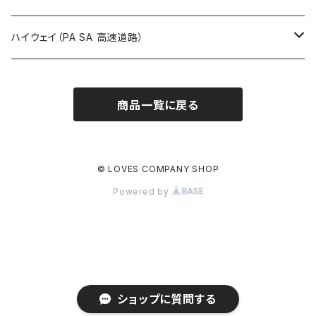
ROUTE900～1000号線
ROUTE 800～899号線
ROUTE 700～799号線
群馬県
Tシャツ
ハイウェイ（PA SA 高速道路）
ROUTE 900～1000号線
ROUTE 800～899号線
埼玉県
キャップ
ホテルキーホルダー
ROUTE 900～1000号線
商品一覧に戻る
Tシャツ
千葉県
ステッカー
ステッカー
Tシャツ
東京都
缶バッジ
© LOVES COMPANY SHOP
Powered by
ステッカー
神奈川県
アクリルキーホルダー
キャップ
新潟県
ホテルキーホルダー
ホテルキーホルダー
富山県
クリアファイル
ショップに質問する