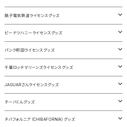
Tシャツ
銚子電気鉄道ライセンスグッズ
キャップ
ステッカー
ピーナツハニーライセンスグッズ
ステッカー
缶バッジ
Tシャツ
パンク町田ライセンスグッズ
缶バッジ
アクリルキーホルダー
キャップ
Tシャツ
千葉ロッテマリーンズライセンスグッズ
ホテルキーホルダー
ホテルキーホルダー
バッグ
キャップ
ステッカー
JAGUARさんライセンスグッズ
ステッカー
クリアファイル
ステッカー
バッグ
缶バッジ
Tシャツ
チーバくんグッズ
ステッカー大
缶バッジ32mm
Tシャツ
缶バッジ
ステッカー
エコバッグ
ステッカー
Tシャツ
チバフォルニア（CHIBAFORNIA）グッズ