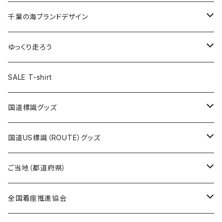
選手ステッカー
缶バッジ54mm
キャップ
キーホルダー
缶バッジ
JAGUARさんコラボグッズ
缶バッジ
キャップ
Tシャツ
千葉の海ブランドデザイン
選手缶バッジ54mm
Tシャツ
トートバッグ
クリアファイル
キーホルダー
サコッシュ
クリアファイル
エコバッグ
キャップ
Tシャツ
ゆっくり走ろう
ステッカー
ランチバッグ
クリアファイル
ホテルキーホルダー
マスク
ステッカー
ステッカー
キャップ
Tシャツ
SALE T-shirt
エコバッグ
モーテルキーホルダー
エコバッグ
モーテルキーホルダー
ホテルキーホルダー
ステッカー
ステッカー
国道標識グッズ
トートバッグ
千葉ロッテマリーンズコラボ
ホテルキーホルダー
ホテルキーホルダー
ステッカー
国道US標識（ROUTE）グッズ
国道0～99号線
トートバッグ
Tシャツ
ステッカー
ご当地（都道府県）
国道100～199号線
ROUTE 0～99号線
キャップ
Tシャツ
北海道
全国着座推進協会