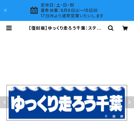
定休日：土・日・祝
夏季休業：8月8日㈯～16日㈰
17日㈪より通常営業いたいします
【復刻版】ゆっくり走ろう千葉：ステッカ
ー（大） | LOVES COMPANY SHO
P