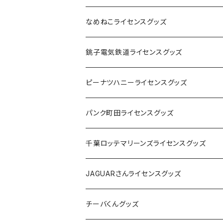
なめねこライセンスグッズ
Tシャツ
銚子電気鉄道ライセンスグッズ
キャップ
ステッカー
ピーナツハニーライセンスグッズ
ステッカー
缶バッジ
Tシャツ
パンク町田ライセンスグッズ
缶バッジ
アクリルキーホルダー
キャップ
Tシャツ
千葉ロッテマリーンズライセンスグッズ
ホテルキーホルダー
ホテルキーホルダー
バッグ
キャップ
ステッカー
JAGUARさんライセンスグッズ
ステッカー
クリアファイル
ステッカー
バッグ
缶バッジ
Tシャツ
チーバくんグッズ