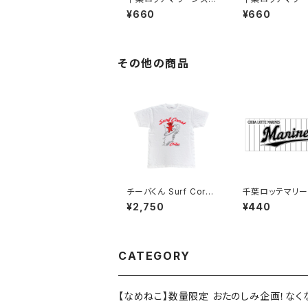
テッカー1（大）
テッカー5（大）
¥660
¥660
その他の商品
チーバくん Surf Cors
千葉ロッテマリー
t：Tシャツ（White）
テッカー9
¥2,750
¥440
CATEGORY
【なめねこ】数量限定 おたのしみ企画！な