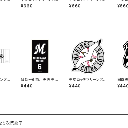
テッカー6（大）
テッカー7（大）
テッカ
¥660
¥660
¥66
ンズス
背番号6 西川史礁 千葉
千葉ロッテマリーンズス
国道標
ロッテマリーンズ 選手
テッカー15
UTE）
¥440
¥440
¥44
ステッカー（ブラックB)
号線（
くなり次第終了