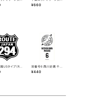
ー8（大）
テッカー9（大）
0
¥660
識USタイプ（RO
背番号6 西川史礁 千葉
ステッカー 294
ロッテマリーンズ 選手
0
¥440
ブラック）
ステッカー（ホワイトB)