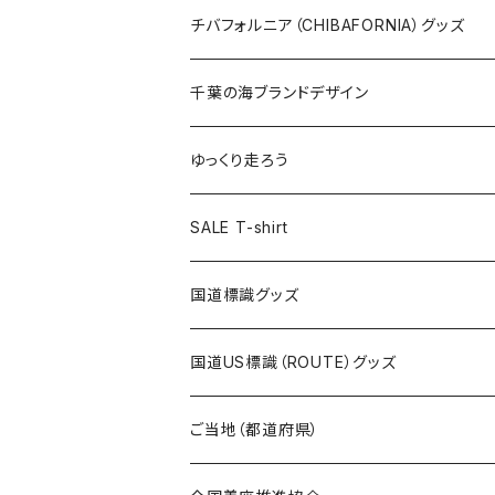
ステッカー大
缶バッジ32mm
Tシャツ
缶バッジ
ステッカー
エコバッグ
ステッカー
Tシャツ
チバフォルニア（CHIBAFORNIA）グッズ
選手ステッカー
缶バッジ54mm
キャップ
キーホルダー
缶バッジ
JAGUARさんコラボグッズ
缶バッジ
キャップ
Tシャツ
千葉の海ブランドデザイン
選手缶バッジ54mm
Tシャツ
トートバッグ
クリアファイル
キーホルダー
サコッシュ
クリアファイル
エコバッグ
キャップ
Tシャツ
ゆっくり走ろう
ステッカー
ランチバッグ
クリアファイル
ホテルキーホルダー
マスク
ステッカー
ステッカー
キャップ
Tシャツ
SALE T-shirt
エコバッグ
モーテルキーホルダー
エコバッグ
モーテルキーホルダー
ホテルキーホルダー
ステッカー
ステッカー
国道標識グッズ
トートバッグ
千葉ロッテマリーンズコラボ
ホテルキーホルダー
ホテルキーホルダー
ステッカー
国道US標識（ROUTE）グッズ
国道0～99号線
トートバッグ
Tシャツ
ステッカー
ご当地（都道府県）
国道100～199号線
ROUTE 0～99号線