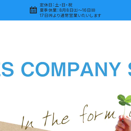
定休日：土・日・祝
夏季休業：8月8日㈯～16日㈰
17日㈪より通常営業いたいします