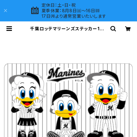
定休日：土・日・祝
夏季休業：8月8日㈯～16日㈰
17日㈪より通常営業いたいします
千葉ロッテマリーンズステッカー10 |
LOVES COMPANY SHOP