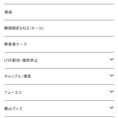
国道300～399号線
ROUTE200～299号線
ROUTE 100～199号線
ROUTE 0～99号線
岩手県
酒袋
国道400～499号線
ROUTE300～399号線
ROUTE 200～299号線
ROUTE 100～199号線
宮城県
期間限定SALE（セール）
国道500～599号線
ROUTE400～499号線
ROUTE 300～399号線
ROUTE 200～299号線
秋田県
障害者マーク
国道600～699号線
ROUTE500～599号線
ROUTE 400～499号線
ROUTE 300～399号線
Tシャツ
山形県
LIVE配信・撮影禁止
国道700～799号線
ROUTE600～699号線
ROUTE 500～599号線
ROUTE 400～499号線
ステッカー
福島県
LIVE配信禁止
ギャンブル・煙草
国道800～899号線
ROUTE700～799号線
ROUTE 600～699号線
ROUTE 500～599号線
茨城県
撮影禁止
ホテルキーホルダー
フューエル
国道900～1000号線
ROUTE800～899号線
ROUTE 700～799号線
ROUTE 600～699号線
栃木県
たばこ・禁煙ステッカー
ステッカー
鋸山グッズ
ROUTE900～1000号線
ROUTE 800～899号線
ROUTE 700～799号線