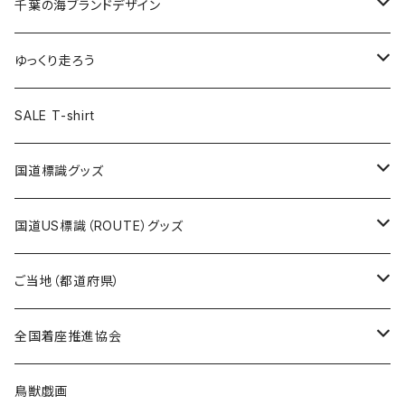
キャップ
キーホルダー
缶バッジ
JAGUARさんコラボグッズ
缶バッジ
キャップ
Tシャツ
千葉の海ブランドデザイン
選手缶バッジ54mm
Tシャツ
トートバッグ
クリアファイル
キーホルダー
サコッシュ
クリアファイル
エコバッグ
キャップ
Tシャツ
ゆっくり走ろう
ステッカー
ランチバッグ
クリアファイル
ホテルキーホルダー
マスク
ステッカー
ステッカー
キャップ
Tシャツ
SALE T-shirt
エコバッグ
モーテルキーホルダー
エコバッグ
モーテルキーホルダー
ホテルキーホルダー
ステッカー
ステッカー
国道標識グッズ
トートバッグ
千葉ロッテマリーンズコラボ
ホテルキーホルダー
ホテルキーホルダー
ステッカー
国道US標識（ROUTE）グッズ
国道0～99号線
トートバッグ
Tシャツ
ステッカー
ご当地（都道府県）
国道100～199号線
ROUTE 0～99号線
キャップ
Tシャツ
北海道
全国着座推進協会
国道200～299号線
ROUTE100～199号線
ROUTE 0～99号線
キャップ
青森県
ステッカー
鳥獣戯画