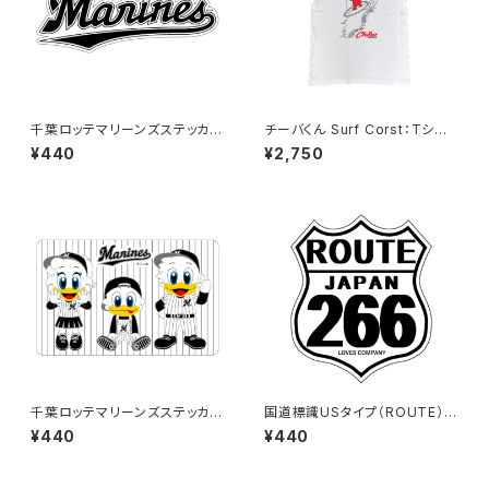
千葉ロッテマリーンズステッカー
チーバくん Surf Corst：Tシャ
16
ツ（White）
¥440
¥2,750
千葉ロッテマリーンズステッカー
国道標識USタイプ（ROUTE）ス
10
テッカー 266号線（ホワイト）
¥440
¥440