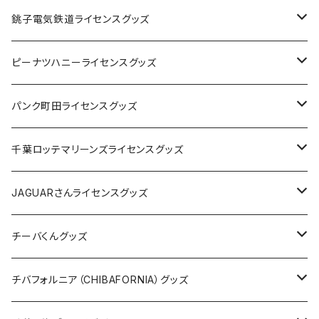
Tシャツ
銚子電気鉄道ライセンスグッズ
キャップ
ステッカー
ピーナツハニーライセンスグッズ
ステッカー
缶バッジ
Tシャツ
パンク町田ライセンスグッズ
缶バッジ
アクリルキーホルダー
キャップ
Tシャツ
千葉ロッテマリーンズライセンスグッズ
ホテルキーホルダー
ホテルキーホルダー
バッグ
キャップ
ステッカー
JAGUARさんライセンスグッズ
ステッカー
クリアファイル
ステッカー
バッグ
缶バッジ
Tシャツ
チーバくんグッズ
ステッカー大
缶バッジ32mm
Tシャツ
缶バッジ
ステッカー
エコバッグ
ステッカー
Tシャツ
チバフォルニア（CHIBAFORNIA）グッズ
選手ステッカー
缶バッジ54mm