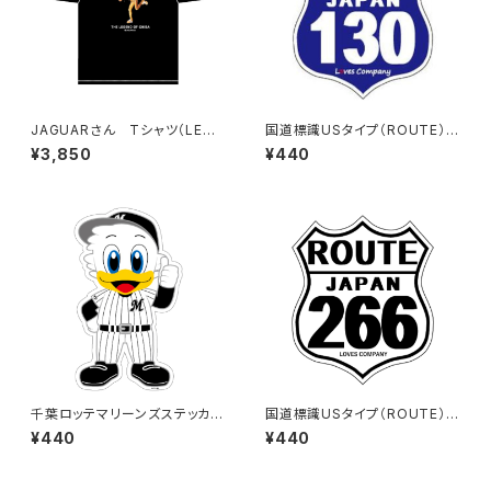
JAGUARさん Tシャツ（LEGE
国道標識USタイプ（ROUTE）ス
ND-B）Black
テッカー 130号線
¥3,850
¥440
千葉ロッテマリーンズステッカー
国道標識USタイプ（ROUTE）ス
13
テッカー 266号線（ホワイト）
¥440
¥440