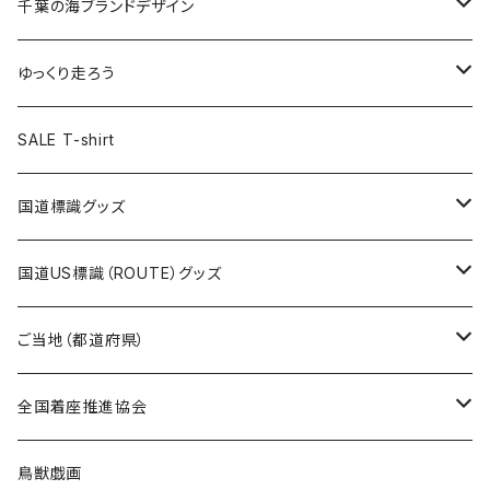
キャップ
キーホルダー
缶バッジ
JAGUARさんコラボグッズ
缶バッジ
キャップ
Tシャツ
千葉の海ブランドデザイン
選手缶バッジ54mm
Tシャツ
トートバッグ
クリアファイル
キーホルダー
サコッシュ
クリアファイル
エコバッグ
キャップ
Tシャツ
ゆっくり走ろう
ステッカー
ランチバッグ
クリアファイル
ホテルキーホルダー
マスク
ステッカー
ステッカー
キャップ
Tシャツ
SALE T-shirt
エコバッグ
モーテルキーホルダー
エコバッグ
モーテルキーホルダー
ホテルキーホルダー
ステッカー
ステッカー
国道標識グッズ
トートバッグ
千葉ロッテマリーンズコラボ
ホテルキーホルダー
ホテルキーホルダー
ステッカー
国道US標識（ROUTE）グッズ
国道0～99号線
トートバッグ
Tシャツ
ステッカー
ご当地（都道府県）
国道100～199号線
ROUTE 0～99号線
キャップ
Tシャツ
北海道
全国着座推進協会
国道200～299号線
ROUTE100～199号線
ROUTE 0～99号線
キャップ
青森県
ステッカー
鳥獣戯画