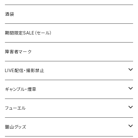
国道300～399号線
ROUTE200～299号線
ROUTE 100～199号線
ROUTE 0～99号線
岩手県
酒袋
国道400～499号線
ROUTE300～399号線
ROUTE 200～299号線
ROUTE 100～199号線
宮城県
期間限定SALE（セール）
国道500～599号線
ROUTE400～499号線
ROUTE 300～399号線
ROUTE 200～299号線
秋田県
障害者マーク
国道600～699号線
ROUTE500～599号線
ROUTE 400～499号線
ROUTE 300～399号線
Tシャツ
山形県
LIVE配信・撮影禁止
国道700～799号線
ROUTE600～699号線
ROUTE 500～599号線
ROUTE 400～499号線
ステッカー
福島県
LIVE配信禁止
ギャンブル・煙草
国道800～899号線
ROUTE700～799号線
ROUTE 600～699号線
ROUTE 500～599号線
茨城県
撮影禁止
ホテルキーホルダー
フューエル
国道900～1000号線
ROUTE800～899号線
ROUTE 700～799号線
ROUTE 600～699号線
栃木県
たばこ・禁煙ステッカー
ステッカー
鋸山グッズ
ROUTE900～1000号線
ROUTE 800～899号線
ROUTE 700～799号線