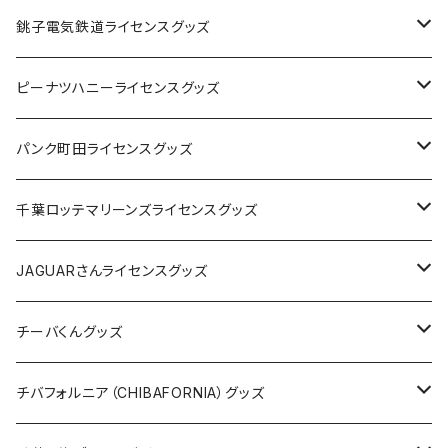
Tシャツ
銚子電気鉄道ライセンスグッズ
キャップ
ステッカー
ピーナツハニーライセンスグッズ
ステッカー
缶バッジ
Tシャツ
パンク町田ライセンスグッズ
缶バッジ
アクリルキーホルダー
キャップ
Tシャツ
千葉ロッテマリーンズライセンスグッズ
ホテルキーホルダー
ホテルキーホルダー
バッグ
キャップ
ステッカー
JAGUARさんライセンスグッズ
ステッカー
クリアファイル
ステッカー
バッグ
缶バッジ
Tシャツ
チーバくんグッズ
ステッカー大
缶バッジ32mm
Tシャツ
缶バッジ
ステッカー
エコバッグ
ステッカー
Tシャツ
チバフォルニア（CHIBAFORNIA）グッズ
選手ステッカー
缶バッジ54mm