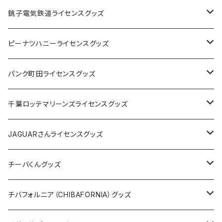
Tシャツ
銚子電気鉄道ライセンスグッズ
キャップ
ステッカー
ピーナツハニーライセンスグッズ
ステッカー
缶バッジ
Tシャツ
パンク町田ライセンスグッズ
缶バッジ
アクリルキーホルダー
キャップ
Tシャツ
千葉ロッテマリーンズライセンスグッズ
ホテルキーホルダー
ホテルキーホルダー
バッグ
キャップ
ステッカー
JAGUARさんライセンスグッズ
ステッカー
クリアファイル
ステッカー
バッグ
缶バッジ
Tシャツ
チーバくんグッズ
ステッカー大
缶バッジ32mm
Tシャツ
缶バッジ
ステッカー
エコバッグ
ステッカー
Tシャツ
チバフォルニア（CHIBAFORNIA）グッズ
選手ステッカー
缶バッジ54mm