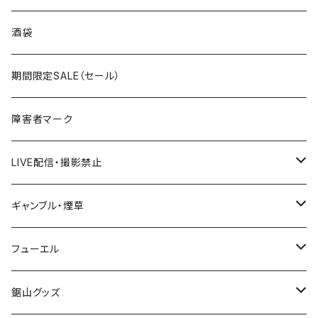
国道300～399号線
ROUTE200～299号線
ROUTE 100～199号線
ROUTE 0～99号線
岩手県
酒袋
国道400～499号線
ROUTE300～399号線
ROUTE 200～299号線
ROUTE 100～199号線
宮城県
期間限定SALE（セール）
国道500～599号線
ROUTE400～499号線
ROUTE 300～399号線
ROUTE 200～299号線
秋田県
障害者マーク
国道600～699号線
ROUTE500～599号線
ROUTE 400～499号線
ROUTE 300～399号線
Tシャツ
山形県
LIVE配信・撮影禁止
国道700～799号線
ROUTE600～699号線
ROUTE 500～599号線
ROUTE 400～499号線
ステッカー
福島県
LIVE配信禁止
ギャンブル・煙草
国道800～899号線
ROUTE700～799号線
ROUTE 600～699号線
ROUTE 500～599号線
茨城県
撮影禁止
ホテルキーホルダー
フューエル
国道900～1000号線
ROUTE800～899号線
ROUTE 700～799号線
ROUTE 600～699号線
栃木県
たばこ・禁煙ステッカー
ステッカー
鋸山グッズ
ROUTE900～1000号線
ROUTE 800～899号線
ROUTE 700～799号線