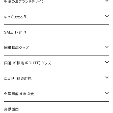
キャップ
キーホルダー
缶バッジ
JAGUARさんコラボグッズ
缶バッジ
キャップ
Tシャツ
千葉の海ブランドデザイン
選手缶バッジ54mm
Tシャツ
トートバッグ
クリアファイル
キーホルダー
サコッシュ
クリアファイル
エコバッグ
キャップ
Tシャツ
ゆっくり走ろう
ステッカー
ランチバッグ
クリアファイル
ホテルキーホルダー
マスク
ステッカー
ステッカー
キャップ
Tシャツ
SALE T-shirt
エコバッグ
モーテルキーホルダー
エコバッグ
モーテルキーホルダー
ホテルキーホルダー
ステッカー
ステッカー
国道標識グッズ
トートバッグ
千葉ロッテマリーンズコラボ
ホテルキーホルダー
ホテルキーホルダー
ステッカー
国道US標識（ROUTE）グッズ
国道0～99号線
トートバッグ
Tシャツ
ステッカー
ご当地（都道府県）
国道100～199号線
ROUTE 0～99号線
キャップ
Tシャツ
北海道
全国着座推進協会
国道200～299号線
ROUTE100～199号線
ROUTE 0～99号線
キャップ
青森県
ステッカー
鳥獣戯画