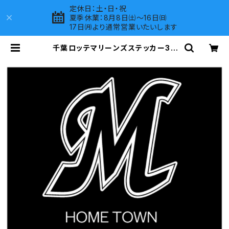
定休日：土・日・祝
夏季休業：8月8日㈯～16日㈰
17日㈪より通常営業いたいします
千葉ロッテマリーンズステッカー3 |
LOVES COMPANY SHOP