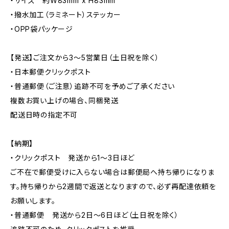
・サイズ 約W83mm x H83mm
・撥水加工（ラミネート）ステッカー
・OPP袋パッケージ
【発送】ご注文から3〜5営業日（土日祝を除く）
・日本郵便クリックポスト
・普通郵便（ご注意）追跡不可を予めご了承ください
複数お買い上げの場合、同梱発送
配送日時の指定不可
【納期】
・クリックポスト 発送から1〜3日ほど
ご不在で郵便受けに入らない場合は郵便局へ持ち帰りになりま
す。持ち帰りから2週間で返送となりますので、必ず再配達依頼を
お願いします。
・普通郵便 発送から2日〜6日ほど（土日祝を除く）