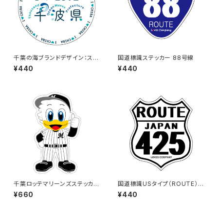
千葉の海ブランドデザイン：ステ
国道標識ステッカー 88号線
ッカー3
¥440
¥440
千葉ロッテマリーンズステッカー
国道標識USタイプ（ROUTE）ス
13（大）
テッカー 425号線（ホワイト）
¥660
¥440