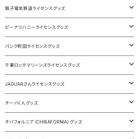
Tシャツ
銚子電気鉄道ライセンスグッズ
キャップ
ステッカー
ピーナツハニーライセンスグッズ
ステッカー
缶バッジ
Tシャツ
パンク町田ライセンスグッズ
缶バッジ
アクリルキーホルダー
キャップ
Tシャツ
千葉ロッテマリーンズライセンスグッズ
ホテルキーホルダー
ホテルキーホルダー
バッグ
キャップ
ステッカー
JAGUARさんライセンスグッズ
ステッカー
クリアファイル
ステッカー
バッグ
缶バッジ
Tシャツ
チーバくんグッズ
ステッカー大
缶バッジ32mm
Tシャツ
缶バッジ
ステッカー
エコバッグ
ステッカー
Tシャツ
チバフォルニア（CHIBAFORNIA）グッズ
選手ステッカー
缶バッジ54mm