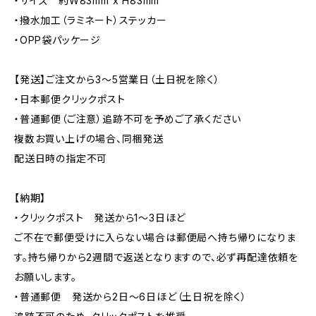
・サイズ 約W83mm x H83mm
・撥水加工（ラミネート）ステッカー
・OPP袋パッケージ
【発送】ご注文から3〜5営業日（土日祝を除く）
・日本郵便クリックポスト
・普通郵便（ご注意）追跡不可を予めご了承ください
複数お買い上げの場合、同梱発送
配送日時の指定不可
【納期】
・クリックポスト 発送から1〜3日ほど
ご不在で郵便受けに入らない場合は郵便局へ持ち帰りになりま
す。持ち帰りから2週間で返送となりますので、必ず再配達依頼を
お願いします。
・普通郵便 発送から2日〜6日ほど（土日祝を除く）