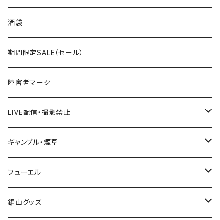
国道300～399号線
ROUTE200～299号線
ROUTE 100～199号線
ROUTE 0～99号線
岩手県
酒袋
国道400～499号線
ROUTE300～399号線
ROUTE 200～299号線
ROUTE 100～199号線
宮城県
期間限定SALE（セール）
国道500～599号線
ROUTE400～499号線
ROUTE 300～399号線
ROUTE 200～299号線
秋田県
障害者マーク
国道600～699号線
ROUTE500～599号線
ROUTE 400～499号線
ROUTE 300～399号線
Tシャツ
山形県
LIVE配信・撮影禁止
国道700～799号線
ROUTE600～699号線
ROUTE 500～599号線
ROUTE 400～499号線
ステッカー
福島県
LIVE配信禁止
ギャンブル・煙草
国道800～899号線
ROUTE700～799号線
ROUTE 600～699号線
ROUTE 500～599号線
茨城県
撮影禁止
ホテルキーホルダー
フューエル
国道900～1000号線
ROUTE800～899号線
ROUTE 700～799号線
ROUTE 600～699号線
栃木県
たばこ・禁煙ステッカー
ステッカー
鋸山グッズ
ROUTE900～1000号線
ROUTE 800～899号線
ROUTE 700～799号線