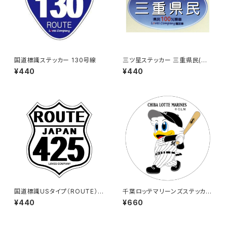
国道標識ステッカー 130号線
三ツ星ステッカー 三重県民(ブ
ルー)
¥440
¥440
国道標識USタイプ（ROUTE）ス
千葉ロッテマリーンズステッカー
テッカー 425号線（ホワイト）
8（大）
¥440
¥660