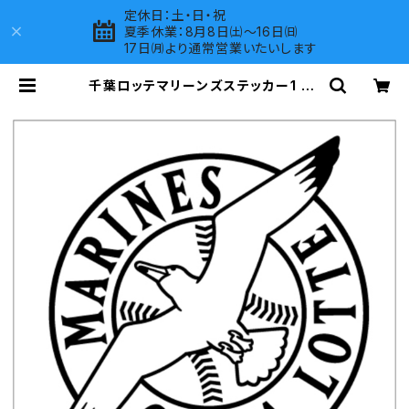
定休日：土・日・祝
夏季休業：8月8日㈯～16日㈰
17日㈪より通常営業いたいします
千葉ロッテマリーンズステッカー1 | L
OVES COMPANY SHOP