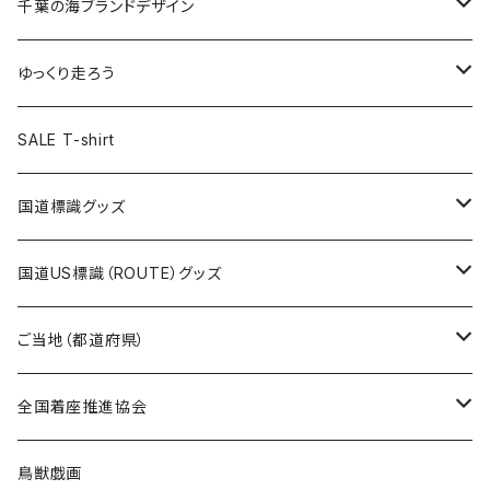
キャップ
キーホルダー
缶バッジ
JAGUARさんコラボグッズ
缶バッジ
キャップ
Tシャツ
千葉の海ブランドデザイン
選手缶バッジ54mm
Tシャツ
トートバッグ
クリアファイル
キーホルダー
サコッシュ
クリアファイル
エコバッグ
キャップ
Tシャツ
ゆっくり走ろう
ステッカー
ランチバッグ
クリアファイル
ホテルキーホルダー
マスク
ステッカー
ステッカー
キャップ
Tシャツ
SALE T-shirt
エコバッグ
モーテルキーホルダー
エコバッグ
モーテルキーホルダー
ホテルキーホルダー
ステッカー
ステッカー
国道標識グッズ
トートバッグ
千葉ロッテマリーンズコラボ
ホテルキーホルダー
ホテルキーホルダー
ステッカー
国道US標識（ROUTE）グッズ
国道0～99号線
トートバッグ
Tシャツ
ステッカー
ご当地（都道府県）
国道100～199号線
ROUTE 0～99号線
キャップ
Tシャツ
北海道
全国着座推進協会
国道200～299号線
ROUTE100～199号線
ROUTE 0～99号線
キャップ
青森県
ステッカー
鳥獣戯画