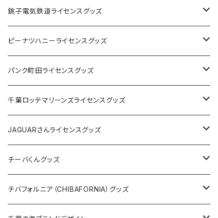
Tシャツ
銚子電気鉄道ライセンスグッズ
キャップ
ステッカー
ピーナツハニーライセンスグッズ
ステッカー
缶バッジ
Tシャツ
パンク町田ライセンスグッズ
缶バッジ
アクリルキーホルダー
キャップ
Tシャツ
千葉ロッテマリーンズライセンスグッズ
ホテルキーホルダー
ホテルキーホルダー
バッグ
キャップ
ステッカー
JAGUARさんライセンスグッズ
ステッカー
クリアファイル
ステッカー
バッグ
缶バッジ
Tシャツ
チーバくんグッズ
ステッカー大
缶バッジ32mm
Tシャツ
缶バッジ
ステッカー
エコバッグ
ステッカー
Tシャツ
チバフォルニア（CHIBAFORNIA）グッズ
選手ステッカー
缶バッジ54mm