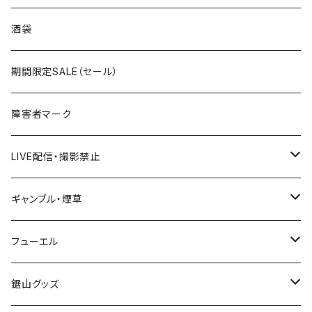
国道300～399号線
ROUTE200～299号線
ROUTE 100～199号線
ROUTE 0～99号線
岩手県
酒袋
国道400～499号線
ROUTE300～399号線
ROUTE 200～299号線
ROUTE 100～199号線
宮城県
期間限定SALE（セール）
国道500～599号線
ROUTE400～499号線
ROUTE 300～399号線
ROUTE 200～299号線
秋田県
障害者マーク
国道600～699号線
ROUTE500～599号線
ROUTE 400～499号線
ROUTE 300～399号線
Tシャツ
山形県
LIVE配信・撮影禁止
国道700～799号線
ROUTE600～699号線
ROUTE 500～599号線
ROUTE 400～499号線
ステッカー
福島県
LIVE配信禁止
ギャンブル・煙草
国道800～899号線
ROUTE700～799号線
ROUTE 600～699号線
ROUTE 500～599号線
茨城県
撮影禁止
ホテルキーホルダー
フューエル
国道900～1000号線
ROUTE800～899号線
ROUTE 700～799号線
ROUTE 600～699号線
栃木県
たばこ・禁煙ステッカー
ステッカー
鋸山グッズ
ROUTE900～1000号線
ROUTE 800～899号線
ROUTE 700～799号線