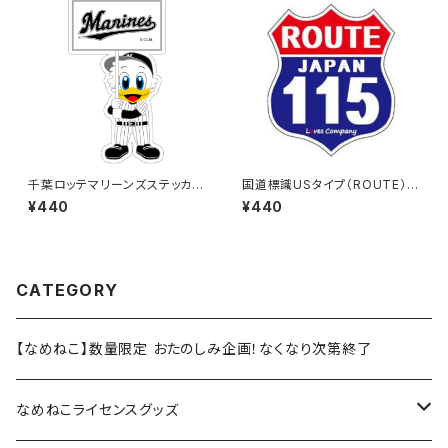
千葉ロッテマリーンズステッカー
国道標識USタイプ（ROUTE）ス
12
テッカー 115号線
¥440
¥440
CATEGORY
【なめねこ】数量限定 おたのしみ企画！なくなり次第終了
なめねこライセンスグッズ