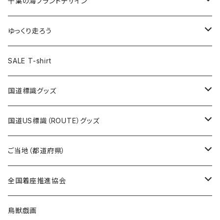
キャップ
キーホルダー
缶バッジ
JAGUARさんコラボグッズ
缶バッジ
キャップ
Tシャツ
千葉の海ブランドデザイン
選手缶バッジ54mm
Tシャツ
トートバッグ
クリアファイル
キーホルダー
サコッシュ
クリアファイル
エコバッグ
キャップ
Tシャツ
ゆっくり走ろう
ステッカー
ランチバッグ
クリアファイル
ホテルキーホルダー
マスク
ステッカー
ステッカー
キャップ
Tシャツ
SALE T-shirt
エコバッグ
モーテルキーホルダー
エコバッグ
モーテルキーホルダー
ホテルキーホルダー
ステッカー
ステッカー
国道標識グッズ
トートバッグ
千葉ロッテマリーンズコラボ
ホテルキーホルダー
ホテルキーホルダー
ステッカー
国道US標識（ROUTE）グッズ
国道0～99号線
トートバッグ
Tシャツ
ステッカー
ご当地（都道府県）
国道100～199号線
ROUTE 0～99号線
キャップ
Tシャツ
北海道
全国着座推進協会
国道200～299号線
ROUTE100～199号線
ROUTE 0～99号線
キャップ
青森県
ステッカー
鳥獣戯画