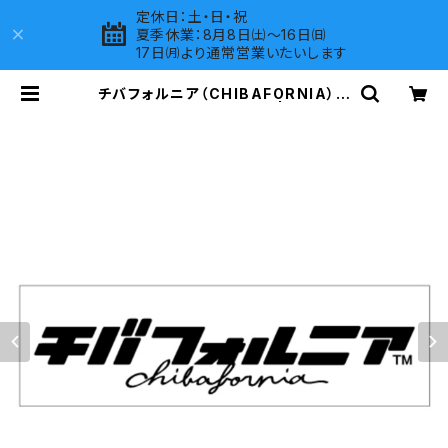
定休日：土・日・祝
夏季休業：8月8日㈯～16日㈰
17日㈪より通常営業いたいします
チバフォルニア（CHIBAFORNIA）ス
テッカーE（大）（White） | LOVES
COMPANY SHOP