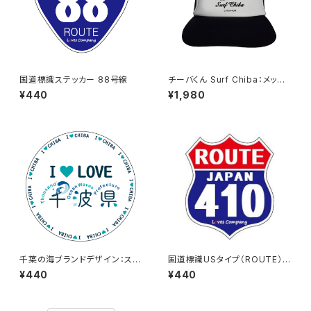
国道標識ステッカー 88号線
チーバくん Surf Chiba：メッシ
ュキャップ（Aホワイト）
¥440
¥1,980
千葉の海ブランドデザイン：ステ
国道標識USタイプ（ROUTE）ス
ッカー3
テッカー 410号線
¥440
¥440