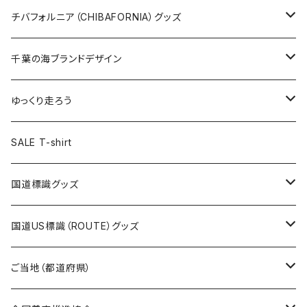
ステッカー大
缶バッジ32mm
Tシャツ
缶バッジ
ステッカー
エコバッグ
ステッカー
Tシャツ
チバフォルニア（CHIBAFORNIA）グッズ
選手ステッカー
缶バッジ54mm
キャップ
キーホルダー
缶バッジ
JAGUARさんコラボグッズ
缶バッジ
キャップ
Tシャツ
千葉の海ブランドデザイン
選手缶バッジ54mm
Tシャツ
トートバッグ
クリアファイル
キーホルダー
サコッシュ
クリアファイル
エコバッグ
キャップ
Tシャツ
ゆっくり走ろう
ステッカー
ランチバッグ
クリアファイル
ホテルキーホルダー
マスク
ステッカー
ステッカー
キャップ
Tシャツ
SALE T-shirt
エコバッグ
モーテルキーホルダー
エコバッグ
モーテルキーホルダー
ホテルキーホルダー
ステッカー
ステッカー
国道標識グッズ
トートバッグ
千葉ロッテマリーンズコラボ
ホテルキーホルダー
ホテルキーホルダー
ステッカー
国道US標識（ROUTE）グッズ
国道0～99号線
トートバッグ
Tシャツ
ステッカー
ご当地（都道府県）
国道100～199号線
ROUTE 0～99号線