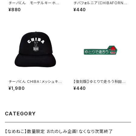
チーバくん モーテルキーホル
チバフォルニア（CHIBAFORNI
ダー design3
A）ステッカーB（Black）
¥880
¥440
チーバくん CHIBA：メッシュキャ
【復刻版】ゆとりで走ろう秋田県
ップ（ブラック）
（緑）：ステッカー
¥1,980
¥440
CATEGORY
【なめねこ】数量限定 おたのしみ企画！なくなり次第終了