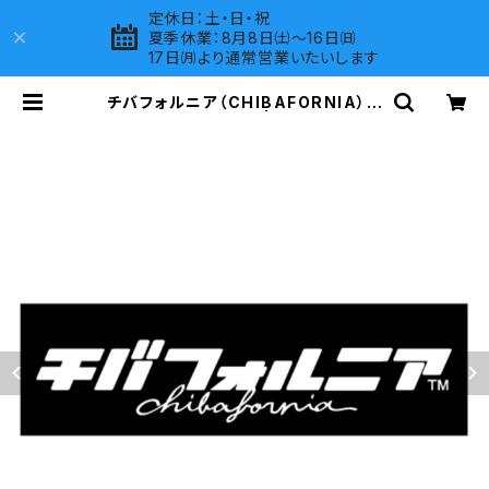
定休日：土・日・祝
夏季休業：8月8日㈯～16日㈰
17日㈪より通常営業いたいします
チバフォルニア（CHIBAFORNIA）ス
テッカーA （Black） | LOVES COM
PANY SHOP