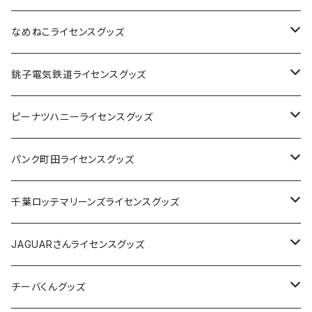
なめねこライセンスグッズ
Tシャツ
銚子電気鉄道ライセンスグッズ
キャップ
ステッカー
ピーナツハニーライセンスグッズ
ステッカー
缶バッジ
Tシャツ
パンク町田ライセンスグッズ
缶バッジ
アクリルキーホルダー
キャップ
Tシャツ
千葉ロッテマリーンズライセンスグッズ
ホテルキーホルダー
ホテルキーホルダー
バッグ
キャップ
ステッカー
JAGUARさんライセンスグッズ
ステッカー
クリアファイル
ステッカー
バッグ
缶バッジ
Tシャツ
チーバくんグッズ