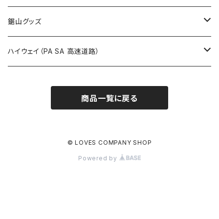
国道900～1000号線
ROUTE800～899号線
ROUTE 700～799号線
ROUTE 600～699号線
栃木県
たばこ・禁煙ステッカー
ステッカー
鋸山グッズ
ROUTE900～1000号線
ROUTE 800～899号線
ROUTE 700～799号線
群馬県
Tシャツ
ハイウェイ（PA SA 高速道路）
ROUTE 900～1000号線
ROUTE 800～899号線
埼玉県
キャップ
ホテルキーホルダー
ROUTE 900～1000号線
商品一覧に戻る
Tシャツ
千葉県
ステッカー
ステッカー
Tシャツ
東京都
缶バッジ
© LOVES COMPANY SHOP
Powered by
ステッカー
神奈川県
アクリルキーホルダー
キャップ
新潟県
ホテルキーホルダー