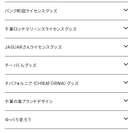
ステッカー
缶バッジ
Tシャツ
パンク町田ライセンスグッズ
缶バッジ
アクリルキーホルダー
キャップ
Tシャツ
千葉ロッテマリーンズライセンスグッズ
ホテルキーホルダー
ホテルキーホルダー
バッグ
キャップ
ステッカー
JAGUARさんライセンスグッズ
ステッカー
クリアファイル
ステッカー
バッグ
缶バッジ
Tシャツ
チーバくんグッズ
ステッカー大
缶バッジ32mm
Tシャツ
缶バッジ
ステッカー
エコバッグ
ステッカー
Tシャツ
チバフォルニア（CHIBAFORNIA）グッズ
選手ステッカー
缶バッジ54mm
キャップ
キーホルダー
缶バッジ
JAGUARさんコラボグッズ
缶バッジ
キャップ
Tシャツ
千葉の海ブランドデザイン
選手缶バッジ54mm
Tシャツ
トートバッグ
クリアファイル
キーホルダー
サコッシュ
クリアファイル
エコバッグ
キャップ
Tシャツ
ゆっくり走ろう