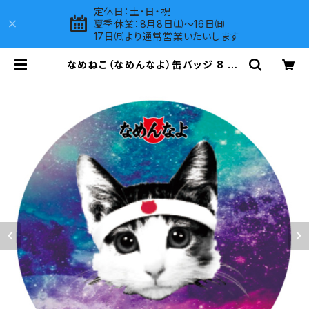
定休日：土・日・祝
夏季休業：8月8日㈯～16日㈰
17日㈪より通常営業いたいします
なめねこ（なめんなよ）缶バッジ 8 | L
OVES COMPANY SHOP