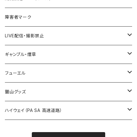
国道500～599号線
ROUTE400～499号線
ROUTE 300～399号線
ROUTE 200～299号線
秋田県
障害者マーク
国道600～699号線
ROUTE500～599号線
ROUTE 400～499号線
ROUTE 300～399号線
Tシャツ
山形県
LIVE配信・撮影禁止
国道700～799号線
ROUTE600～699号線
ROUTE 500～599号線
ROUTE 400～499号線
ステッカー
福島県
LIVE配信禁止
ギャンブル・煙草
国道800～899号線
ROUTE700～799号線
ROUTE 600～699号線
ROUTE 500～599号線
茨城県
撮影禁止
ホテルキーホルダー
フューエル
国道900～1000号線
ROUTE800～899号線
ROUTE 700～799号線
ROUTE 600～699号線
栃木県
たばこ・禁煙ステッカー
ステッカー
鋸山グッズ
ROUTE900～1000号線
ROUTE 800～899号線
ROUTE 700～799号線
群馬県
Tシャツ
ハイウェイ（PA SA 高速道路）
ROUTE 900～1000号線
ROUTE 800～899号線
埼玉県
キャップ
ホテルキーホルダー
ROUTE 900～1000号線