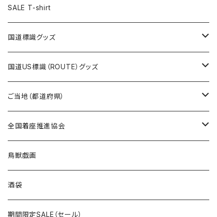
ステッカー
ランチバッグ
クリアファイル
ホテルキーホルダー
マスク
ステッカー
ステッカー
キャップ
Tシャツ
SALE T-shirt
エコバッグ
モーテルキーホルダー
エコバッグ
モーテルキーホルダー
ホテルキーホルダー
ステッカー
ステッカー
国道標識グッズ
トートバッグ
千葉ロッテマリーンズコラボ
ホテルキーホルダー
ホテルキーホルダー
ステッカー
国道US標識（ROUTE）グッズ
国道0～99号線
トートバッグ
Tシャツ
ステッカー
ご当地（都道府県）
国道100～199号線
ROUTE 0～99号線
キャップ
Tシャツ
北海道
全国着座推進協会
国道200～299号線
ROUTE100～199号線
ROUTE 0～99号線
キャップ
青森県
ステッカー
鳥獣戯画
国道300～399号線
ROUTE200～299号線
ROUTE 100～199号線
ROUTE 0～99号線
岩手県
酒袋
国道400～499号線
ROUTE300～399号線
ROUTE 200～299号線
ROUTE 100～199号線
宮城県
期間限定SALE（セール）