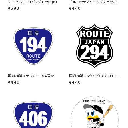
チーバくんエコバッグ Design1
千葉ロッテマリーンズステッカー
12
¥590
¥440
国道標識ステッカー 194号線
国道標識USタイプ（ROUTE）ス
テッカー 294号線（ブラック）
¥440
¥440