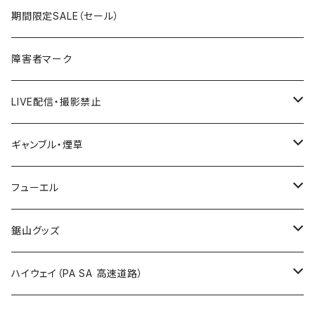
国道400～499号線
ROUTE300～399号線
ROUTE 200～299号線
ROUTE 100～199号線
宮城県
期間限定SALE（セール）
国道500～599号線
ROUTE400～499号線
ROUTE 300～399号線
ROUTE 200～299号線
秋田県
障害者マーク
国道600～699号線
ROUTE500～599号線
ROUTE 400～499号線
ROUTE 300～399号線
Tシャツ
山形県
LIVE配信・撮影禁止
国道700～799号線
ROUTE600～699号線
ROUTE 500～599号線
ROUTE 400～499号線
ステッカー
福島県
LIVE配信禁止
ギャンブル・煙草
国道800～899号線
ROUTE700～799号線
ROUTE 600～699号線
ROUTE 500～599号線
茨城県
撮影禁止
ホテルキーホルダー
フューエル
国道900～1000号線
ROUTE800～899号線
ROUTE 700～799号線
ROUTE 600～699号線
栃木県
たばこ・禁煙ステッカー
ステッカー
鋸山グッズ
ROUTE900～1000号線
ROUTE 800～899号線
ROUTE 700～799号線
群馬県
Tシャツ
ハイウェイ（PA SA 高速道路）
ROUTE 900～1000号線
ROUTE 800～899号線