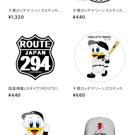
千葉ロッテマリーンズステッカー
千葉ロッテマリーンズステッカー
16（特大）
15
¥1,320
¥440
国道標識USタイプ（ROUTE）ス
千葉ロッテマリーンズステッカー
テッカー 294号線（ブラック）
8（大）
¥440
¥660