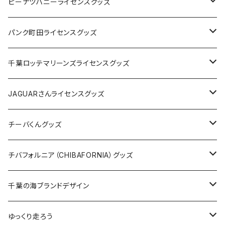
キャップ
ステッカー
ピーナツハニーライセンスグッズ
ステッカー
缶バッジ
Tシャツ
パンク町田ライセンスグッズ
缶バッジ
アクリルキーホルダー
キャップ
Tシャツ
千葉ロッテマリーンズライセンスグッズ
ホテルキーホルダー
ホテルキーホルダー
バッグ
キャップ
ステッカー
JAGUARさんライセンスグッズ
ステッカー
クリアファイル
ステッカー
バッグ
缶バッジ
Tシャツ
チーバくんグッズ
ステッカー大
缶バッジ32mm
Tシャツ
缶バッジ
ステッカー
エコバッグ
ステッカー
Tシャツ
チバフォルニア（CHIBAFORNIA）グッズ
選手ステッカー
缶バッジ54mm
キャップ
キーホルダー
缶バッジ
JAGUARさんコラボグッズ
缶バッジ
キャップ
Tシャツ
千葉の海ブランドデザイン
選手缶バッジ54mm
Tシャツ
トートバッグ
クリアファイル
キーホルダー
サコッシュ
クリアファイル
エコバッグ
キャップ
Tシャツ
ゆっくり走ろう