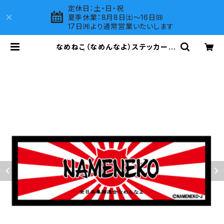
定休日：土・日・祝
夏季休業：8月8日㈯～16日㈰
17日㈪より通常営業いたいします
なめねこ（なめんなよ）ステッカー
（大）J-4 | LOVES COMPANY SH
OP