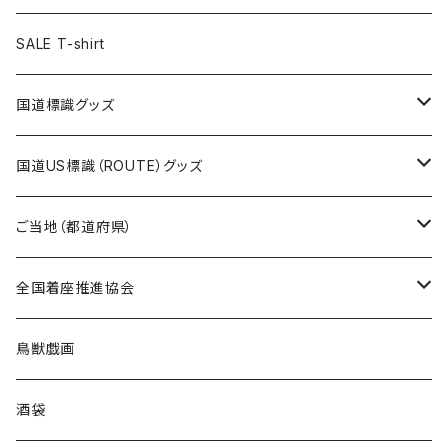
ステッカー
ランチバッグ
クリアファイル
ホテルキーホルダー
マスク
ステッカー
ステッカー
キャップ
Tシャツ
SALE T-shirt
エコバッグ
モーテルキーホルダー
エコバッグ
モーテルキーホルダー
ホテルキーホルダー
ステッカー
ステッカー
国道標識グッズ
トートバッグ
千葉ロッテマリーンズコラボ
ホテルキーホルダー
ホテルキーホルダー
ステッカー
国道US標識（ROUTE）グッズ
国道0～99号線
トートバッグ
Tシャツ
ステッカー
ご当地（都道府県）
国道100～199号線
ROUTE 0～99号線
キャップ
Tシャツ
北海道
全国着座推進協会
国道200～299号線
ROUTE100～199号線
ROUTE 0～99号線
キャップ
青森県
ステッカー
鳥獣戯画
国道300～399号線
ROUTE200～299号線
ROUTE 100～199号線
ROUTE 0～99号線
岩手県
酒袋