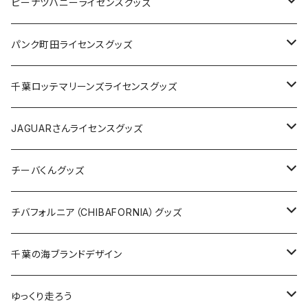
キャップ
ステッカー
ピーナツハニーライセンスグッズ
ステッカー
缶バッジ
Tシャツ
パンク町田ライセンスグッズ
缶バッジ
アクリルキーホルダー
キャップ
Tシャツ
千葉ロッテマリーンズライセンスグッズ
ホテルキーホルダー
ホテルキーホルダー
バッグ
キャップ
ステッカー
JAGUARさんライセンスグッズ
ステッカー
クリアファイル
ステッカー
バッグ
缶バッジ
Tシャツ
チーバくんグッズ
ステッカー大
缶バッジ32mm
Tシャツ
缶バッジ
ステッカー
エコバッグ
ステッカー
Tシャツ
チバフォルニア（CHIBAFORNIA）グッズ
選手ステッカー
缶バッジ54mm
キャップ
キーホルダー
缶バッジ
JAGUARさんコラボグッズ
缶バッジ
キャップ
Tシャツ
千葉の海ブランドデザイン
選手缶バッジ54mm
Tシャツ
トートバッグ
クリアファイル
キーホルダー
サコッシュ
クリアファイル
エコバッグ
キャップ
Tシャツ
ゆっくり走ろう