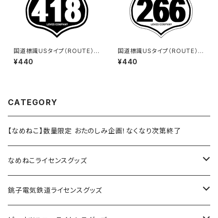
国道標識USタイプ（ROUTE）ス
国道標識USタイプ（ROUTE）ス
テッカー 418号線（ブラック）
テッカー 266号線（ホワイト）
¥440
¥440
CATEGORY
【なめねこ】数量限定 おたのしみ企画！なくなり次第終了
なめねこライセンスグッズ
Tシャツ
銚子電気鉄道ライセンスグッズ