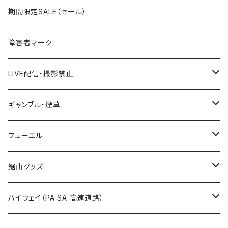
国道400～499号線
ROUTE300～399号線
ROUTE 200～299号線
ROUTE 100～199号線
宮城県
期間限定SALE（セール）
国道500～599号線
ROUTE400～499号線
ROUTE 300～399号線
ROUTE 200～299号線
秋田県
障害者マーク
国道600～699号線
ROUTE500～599号線
ROUTE 400～499号線
ROUTE 300～399号線
Tシャツ
山形県
LIVE配信・撮影禁止
国道700～799号線
ROUTE600～699号線
ROUTE 500～599号線
ROUTE 400～499号線
ステッカー
福島県
LIVE配信禁止
ギャンブル・煙草
国道800～899号線
ROUTE700～799号線
ROUTE 600～699号線
ROUTE 500～599号線
茨城県
撮影禁止
ホテルキーホルダー
フューエル
国道900～1000号線
ROUTE800～899号線
ROUTE 700～799号線
ROUTE 600～699号線
栃木県
たばこ・禁煙ステッカー
ステッカー
鋸山グッズ
ROUTE900～1000号線
ROUTE 800～899号線
ROUTE 700～799号線
群馬県
Tシャツ
ハイウェイ（PA SA 高速道路）
ROUTE 900～1000号線
ROUTE 800～899号線