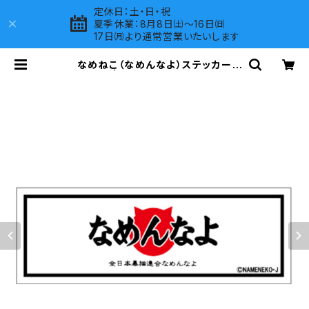
定休日：土・日・祝
夏季休業：8月8日㈯～16日㈰
17日㈪より通常営業いたいします
なめねこ（なめんなよ）ステッカー
（大）J-1 | LOVES COMPANY SH
OP