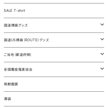
ステッカー
ランチバッグ
クリアファイル
ホテルキーホルダー
マスク
ステッカー
ステッカー
キャップ
Tシャツ
SALE T-shirt
エコバッグ
モーテルキーホルダー
エコバッグ
モーテルキーホルダー
ホテルキーホルダー
ステッカー
ステッカー
国道標識グッズ
トートバッグ
千葉ロッテマリーンズコラボ
ホテルキーホルダー
ホテルキーホルダー
ステッカー
国道US標識（ROUTE）グッズ
国道0～99号線
トートバッグ
Tシャツ
ステッカー
ご当地（都道府県）
国道100～199号線
ROUTE 0～99号線
キャップ
Tシャツ
北海道
全国着座推進協会
国道200～299号線
ROUTE100～199号線
ROUTE 0～99号線
キャップ
青森県
ステッカー
鳥獣戯画
国道300～399号線
ROUTE200～299号線
ROUTE 100～199号線
ROUTE 0～99号線
岩手県
酒袋