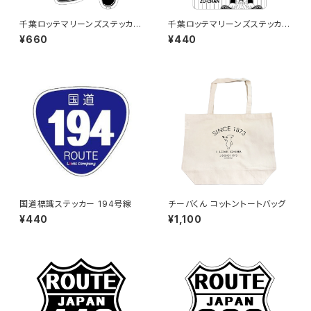
千葉ロッテマリーンズステッカー
千葉ロッテマリーンズステッカー
14（大）
11
¥660
¥440
国道標識ステッカー 194号線
チーバくん コットントートバッグ
¥440
¥1,100