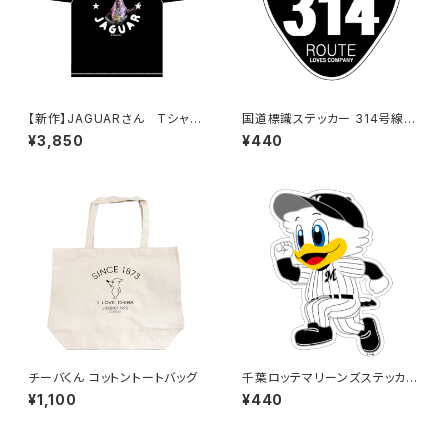
【新作】JAGUARさん Tシャツ
国道標識ステッカー 314号線
（HELLO JAGUAR）Black
（ブラック）
¥3,850
¥440
チーバくん コットントートバッグ
千葉ロッテマリーンズステッカー
14
¥1,100
¥440