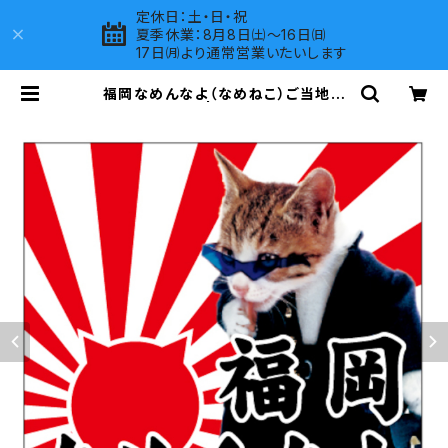
定休日：土・日・祝
夏季休業：8月8日㈯～16日㈰
17日㈪より通常営業いたいします
福岡なめんなよ（なめねこ）ご当地ス
テッカー A-18 | LOVES COMPAN
Y SHOP