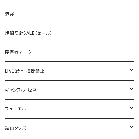
国道300～399号線
ROUTE200～299号線
ROUTE 100～199号線
ROUTE 0～99号線
岩手県
酒袋
国道400～499号線
ROUTE300～399号線
ROUTE 200～299号線
ROUTE 100～199号線
宮城県
期間限定SALE（セール）
国道500～599号線
ROUTE400～499号線
ROUTE 300～399号線
ROUTE 200～299号線
秋田県
障害者マーク
国道600～699号線
ROUTE500～599号線
ROUTE 400～499号線
ROUTE 300～399号線
Tシャツ
山形県
LIVE配信・撮影禁止
国道700～799号線
ROUTE600～699号線
ROUTE 500～599号線
ROUTE 400～499号線
ステッカー
福島県
LIVE配信禁止
ギャンブル・煙草
国道800～899号線
ROUTE700～799号線
ROUTE 600～699号線
ROUTE 500～599号線
茨城県
撮影禁止
ホテルキーホルダー
フューエル
国道900～1000号線
ROUTE800～899号線
ROUTE 700～799号線
ROUTE 600～699号線
栃木県
たばこ・禁煙ステッカー
ステッカー
鋸山グッズ
ROUTE900～1000号線
ROUTE 800～899号線
ROUTE 700～799号線