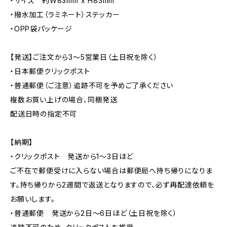
・サイズ 約W83mm x H83mm
・撥水加工（ラミネート）ステッカー
・OPP袋パッケージ
【発送】ご注文から3〜5営業日（土日祝を除く）
・日本郵便クリックポスト
・普通郵便（ご注意）追跡不可を予めご了承ください
複数お買い上げの場合、同梱発送
配送日時の指定不可
【納期】
・クリックポスト 発送から1〜3日ほど
ご不在で郵便受けに入らない場合は郵便局へ持ち帰りになりま
す。持ち帰りから2週間で返送となりますので、必ず再配達依頼を
お願いします。
・普通郵便 発送から2日〜6日ほど（土日祝を除く）