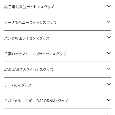
Tシャツ
銚子電気鉄道ライセンスグッズ
キャップ
ステッカー
ピーナツハニーライセンスグッズ
ステッカー
缶バッジ
Tシャツ
パンク町田ライセンスグッズ
缶バッジ
アクリルキーホルダー
キャップ
Tシャツ
千葉ロッテマリーンズライセンスグッズ
ホテルキーホルダー
ホテルキーホルダー
バッグ
キャップ
ステッカー
JAGUARさんライセンスグッズ
ステッカー
クリアファイル
ステッカー
バッグ
缶バッジ
Tシャツ
チーバくんグッズ
ステッカー大
缶バッジ32mm
Tシャツ
缶バッジ
ステッカー
エコバッグ
ステッカー
Tシャツ
チバフォルニア（CHIBAFORNIA）グッズ
選手ステッカー
缶バッジ54mm