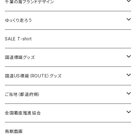
キャップ
キーホルダー
缶バッジ
JAGUARさんコラボグッズ
缶バッジ
キャップ
Tシャツ
千葉の海ブランドデザイン
選手缶バッジ54mm
Tシャツ
トートバッグ
クリアファイル
キーホルダー
サコッシュ
クリアファイル
エコバッグ
キャップ
Tシャツ
ゆっくり走ろう
ステッカー
ランチバッグ
クリアファイル
ホテルキーホルダー
マスク
ステッカー
ステッカー
キャップ
Tシャツ
SALE T-shirt
エコバッグ
モーテルキーホルダー
エコバッグ
モーテルキーホルダー
ホテルキーホルダー
ステッカー
ステッカー
国道標識グッズ
トートバッグ
千葉ロッテマリーンズコラボ
ホテルキーホルダー
ホテルキーホルダー
ステッカー
国道US標識（ROUTE）グッズ
国道0～99号線
トートバッグ
Tシャツ
ステッカー
ご当地（都道府県）
国道100～199号線
ROUTE 0～99号線
キャップ
Tシャツ
北海道
全国着座推進協会
国道200～299号線
ROUTE100～199号線
ROUTE 0～99号線
キャップ
青森県
ステッカー
鳥獣戯画