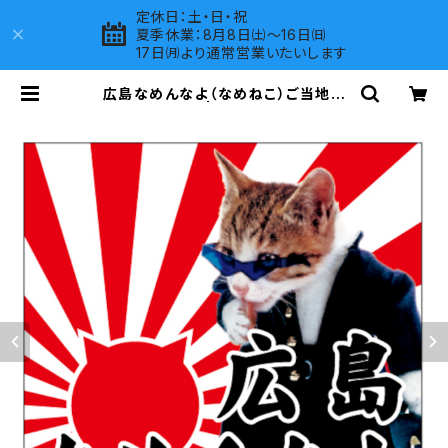
定休日：土・日・祝
夏季休業：8月8日㈯～16日㈰
17日㈪より通常営業いたいします
広島なめんなよ（なめねこ）ご当地ス
テッカー A-18 | LOVES COMPAN
Y SHOP