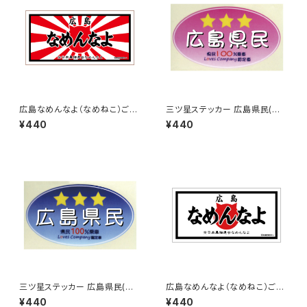
広島なめんなよ（なめねこ）ご当
三ツ星ステッカー 広島県民(ピ
地ステッカー B-4
ンク)
¥440
¥440
三ツ星ステッカー 広島県民(ブ
広島なめんなよ（なめねこ）ご当
ルー)
地ステッカー B-3
¥440
¥440