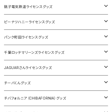
Tシャツ
銚子電気鉄道ライセンスグッズ
キャップ
ステッカー
ピーナツハニーライセンスグッズ
ステッカー
缶バッジ
Tシャツ
パンク町田ライセンスグッズ
缶バッジ
アクリルキーホルダー
キャップ
Tシャツ
千葉ロッテマリーンズライセンスグッズ
ホテルキーホルダー
ホテルキーホルダー
バッグ
キャップ
ステッカー
JAGUARさんライセンスグッズ
ステッカー
クリアファイル
ステッカー
バッグ
缶バッジ
Tシャツ
チーバくんグッズ
ステッカー大
缶バッジ32mm
Tシャツ
缶バッジ
ステッカー
エコバッグ
ステッカー
Tシャツ
チバフォルニア（CHIBAFORNIA）グッズ
選手ステッカー
缶バッジ54mm