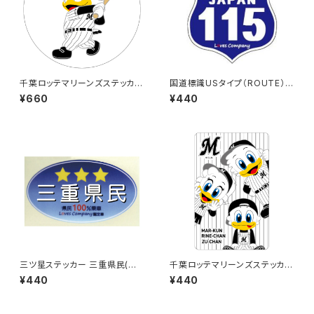
千葉ロッテマリーンズステッカー
国道標識USタイプ（ROUTE）ス
8（大）
テッカー 115号線
¥660
¥440
三ツ星ステッカー 三重県民(ブ
千葉ロッテマリーンズステッカー
ルー)
11
¥440
¥440