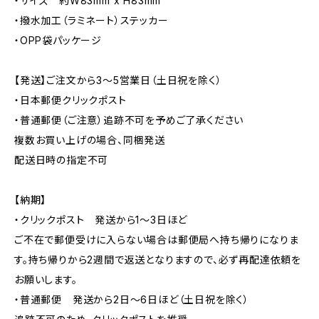
・サイズ 約W83mm x H83mm
・撥水加工（ラミネート）ステッカー
・OPP袋パッケージ
【発送】ご注文から3〜5営業日（土日祝を除く）
・日本郵便クリックポスト
・普通郵便（ご注意）追跡不可を予めご了承ください
複数お買い上げの場合、同梱発送
配送日時の指定不可
【納期】
・クリックポスト 発送から1〜3日ほど
ご不在で郵便受けに入らない場合は郵便局へ持ち帰りになりま
す。持ち帰りから2週間で返送となりますので、必ず再配達依頼を
お願いします。
・普通郵便 発送から2日〜6日ほど（土日祝を除く）