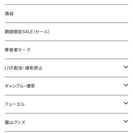
国道300～399号線
ROUTE200～299号線
ROUTE 100～199号線
ROUTE 0～99号線
岩手県
酒袋
国道400～499号線
ROUTE300～399号線
ROUTE 200～299号線
ROUTE 100～199号線
宮城県
期間限定SALE（セール）
国道500～599号線
ROUTE400～499号線
ROUTE 300～399号線
ROUTE 200～299号線
秋田県
障害者マーク
国道600～699号線
ROUTE500～599号線
ROUTE 400～499号線
ROUTE 300～399号線
Tシャツ
山形県
LIVE配信・撮影禁止
国道700～799号線
ROUTE600～699号線
ROUTE 500～599号線
ROUTE 400～499号線
ステッカー
福島県
LIVE配信禁止
ギャンブル・煙草
国道800～899号線
ROUTE700～799号線
ROUTE 600～699号線
ROUTE 500～599号線
茨城県
撮影禁止
ホテルキーホルダー
フューエル
国道900～1000号線
ROUTE800～899号線
ROUTE 700～799号線
ROUTE 600～699号線
栃木県
たばこ・禁煙ステッカー
ステッカー
鋸山グッズ
ROUTE900～1000号線
ROUTE 800～899号線
ROUTE 700～799号線