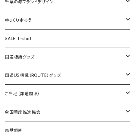
キャップ
キーホルダー
缶バッジ
JAGUARさんコラボグッズ
缶バッジ
キャップ
Tシャツ
千葉の海ブランドデザイン
選手缶バッジ54mm
Tシャツ
トートバッグ
クリアファイル
キーホルダー
サコッシュ
クリアファイル
エコバッグ
キャップ
Tシャツ
ゆっくり走ろう
ステッカー
ランチバッグ
クリアファイル
ホテルキーホルダー
マスク
ステッカー
ステッカー
キャップ
Tシャツ
SALE T-shirt
エコバッグ
モーテルキーホルダー
エコバッグ
モーテルキーホルダー
ホテルキーホルダー
ステッカー
ステッカー
国道標識グッズ
トートバッグ
千葉ロッテマリーンズコラボ
ホテルキーホルダー
ホテルキーホルダー
ステッカー
国道US標識（ROUTE）グッズ
国道0～99号線
トートバッグ
Tシャツ
ステッカー
ご当地（都道府県）
国道100～199号線
ROUTE 0～99号線
キャップ
Tシャツ
北海道
全国着座推進協会
国道200～299号線
ROUTE100～199号線
ROUTE 0～99号線
キャップ
青森県
ステッカー
鳥獣戯画