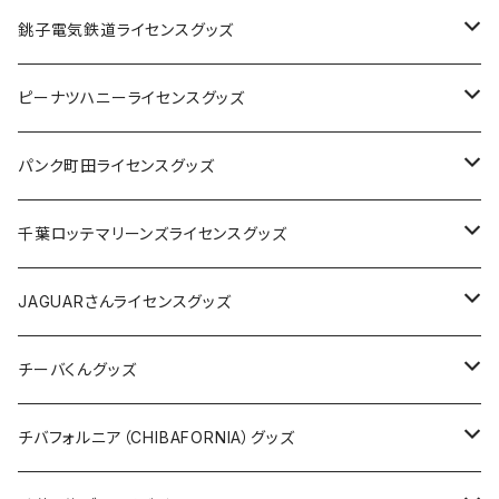
Tシャツ
銚子電気鉄道ライセンスグッズ
キャップ
ステッカー
ピーナツハニーライセンスグッズ
ステッカー
缶バッジ
Tシャツ
パンク町田ライセンスグッズ
缶バッジ
アクリルキーホルダー
キャップ
Tシャツ
千葉ロッテマリーンズライセンスグッズ
ホテルキーホルダー
ホテルキーホルダー
バッグ
キャップ
ステッカー
JAGUARさんライセンスグッズ
ステッカー
クリアファイル
ステッカー
バッグ
缶バッジ
Tシャツ
チーバくんグッズ
ステッカー大
缶バッジ32mm
Tシャツ
缶バッジ
ステッカー
エコバッグ
ステッカー
Tシャツ
チバフォルニア（CHIBAFORNIA）グッズ
選手ステッカー
缶バッジ54mm