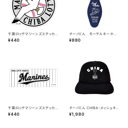
千葉ロッテマリーンズステッカー
チーバくん モーテルキーホル
15
ダー design3
¥440
¥880
千葉ロッテマリーンズステッカー
チーバくん CHIBA：メッシュキャ
9
ップ（ブラック）
¥440
¥1,980