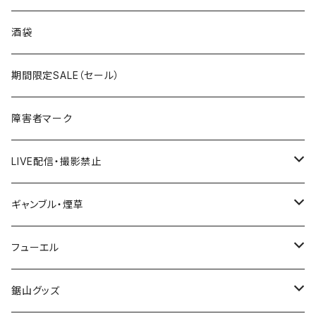
国道300～399号線
ROUTE200～299号線
ROUTE 100～199号線
ROUTE 0～99号線
岩手県
酒袋
国道400～499号線
ROUTE300～399号線
ROUTE 200～299号線
ROUTE 100～199号線
宮城県
期間限定SALE（セール）
国道500～599号線
ROUTE400～499号線
ROUTE 300～399号線
ROUTE 200～299号線
秋田県
障害者マーク
国道600～699号線
ROUTE500～599号線
ROUTE 400～499号線
ROUTE 300～399号線
Tシャツ
山形県
LIVE配信・撮影禁止
国道700～799号線
ROUTE600～699号線
ROUTE 500～599号線
ROUTE 400～499号線
ステッカー
福島県
LIVE配信禁止
ギャンブル・煙草
国道800～899号線
ROUTE700～799号線
ROUTE 600～699号線
ROUTE 500～599号線
茨城県
撮影禁止
ホテルキーホルダー
フューエル
国道900～1000号線
ROUTE800～899号線
ROUTE 700～799号線
ROUTE 600～699号線
栃木県
たばこ・禁煙ステッカー
ステッカー
鋸山グッズ
ROUTE900～1000号線
ROUTE 800～899号線
ROUTE 700～799号線