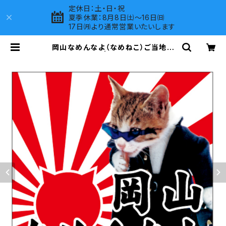
定休日：土・日・祝
夏季休業：8月8日㈯～16日㈰
17日㈪より通常営業いたいします
岡山なめんなよ（なめねこ）ご当地ス
テッカー A-18 | LOVES COMPAN
Y SHOP