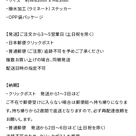
・サイズ 約W83mm x H83mm
・撥水加工（ラミネート）ステッカー
・OPP袋パッケージ
【発送】ご注文から3〜5営業日（土日祝を除く）
・日本郵便クリックポスト
・普通郵便（ご注意）追跡不可を予めご了承ください
複数お買い上げの場合、同梱発送
配送日時の指定不可
【納期】
・クリックポスト 発送から1〜3日ほど
ご不在で郵便受けに入らない場合は郵便局へ持ち帰りになりま
す。持ち帰りから2週間で返送となりますので、必ず再配達依頼を
お願いします。
・普通郵便 発送から2日〜6日ほど（土日祝を除く）