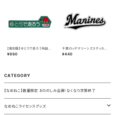
【復刻版】ゆとりで走ろう秋田県
千葉ロッテマリーンズステッカー
（緑）：ステッカー（大）
16
¥660
¥440
CATEGORY
【なめねこ】数量限定 おたのしみ企画！なくなり次第終了
なめねこライセンスグッズ