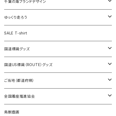
キャップ
キーホルダー
缶バッジ
JAGUARさんコラボグッズ
缶バッジ
キャップ
Tシャツ
千葉の海ブランドデザイン
選手缶バッジ54mm
Tシャツ
トートバッグ
クリアファイル
キーホルダー
サコッシュ
クリアファイル
エコバッグ
キャップ
Tシャツ
ゆっくり走ろう
ステッカー
ランチバッグ
クリアファイル
ホテルキーホルダー
マスク
ステッカー
ステッカー
キャップ
Tシャツ
SALE T-shirt
エコバッグ
モーテルキーホルダー
エコバッグ
モーテルキーホルダー
ホテルキーホルダー
ステッカー
ステッカー
国道標識グッズ
トートバッグ
千葉ロッテマリーンズコラボ
ホテルキーホルダー
ホテルキーホルダー
ステッカー
国道US標識（ROUTE）グッズ
国道0～99号線
トートバッグ
Tシャツ
ステッカー
ご当地（都道府県）
国道100～199号線
ROUTE 0～99号線
キャップ
Tシャツ
北海道
全国着座推進協会
国道200～299号線
ROUTE100～199号線
ROUTE 0～99号線
キャップ
青森県
ステッカー
鳥獣戯画