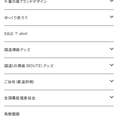
キャップ
キーホルダー
缶バッジ
JAGUARさんコラボグッズ
缶バッジ
キャップ
Tシャツ
千葉の海ブランドデザイン
選手缶バッジ54mm
Tシャツ
トートバッグ
クリアファイル
キーホルダー
サコッシュ
クリアファイル
エコバッグ
キャップ
Tシャツ
ゆっくり走ろう
ステッカー
ランチバッグ
クリアファイル
ホテルキーホルダー
マスク
ステッカー
ステッカー
キャップ
Tシャツ
SALE T-shirt
エコバッグ
モーテルキーホルダー
エコバッグ
モーテルキーホルダー
ホテルキーホルダー
ステッカー
ステッカー
国道標識グッズ
トートバッグ
千葉ロッテマリーンズコラボ
ホテルキーホルダー
ホテルキーホルダー
ステッカー
国道US標識（ROUTE）グッズ
国道0～99号線
トートバッグ
Tシャツ
ステッカー
ご当地（都道府県）
国道100～199号線
ROUTE 0～99号線
キャップ
Tシャツ
北海道
全国着座推進協会
国道200～299号線
ROUTE100～199号線
ROUTE 0～99号線
キャップ
青森県
ステッカー
鳥獣戯画