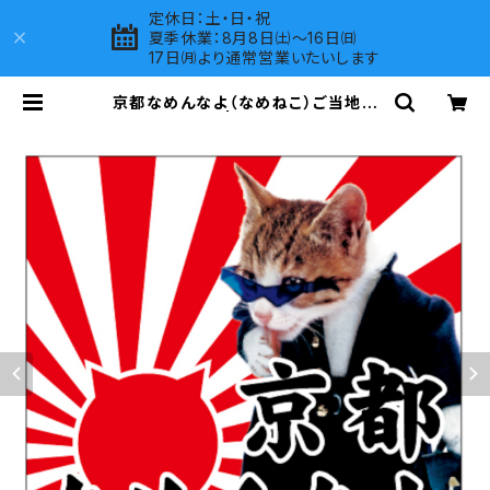
定休日：土・日・祝
夏季休業：8月8日㈯～16日㈰
17日㈪より通常営業いたいします
京都なめんなよ（なめねこ）ご当地ス
テッカー A-18 | LOVES COMPAN
Y SHOP