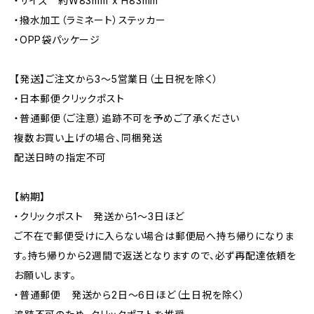
・サイズ 約W83mm x H83mm
・撥水加工（ラミネート）ステッカー
・OPP袋パッケージ
【発送】ご注文から3〜5営業日（土日祝を除く）
・日本郵便クリックポスト
・普通郵便（ご注意）追跡不可を予めご了承ください
複数お買い上げの場合、同梱発送
配送日時の指定不可
【納期】
・クリックポスト 発送から1〜3日ほど
ご不在で郵便受けに入らない場合は郵便局へ持ち帰りになりま
す。持ち帰りから2週間で返送となりますので、必ず再配達依頼を
お願いします。
・普通郵便 発送から2日〜6日ほど（土日祝を除く）