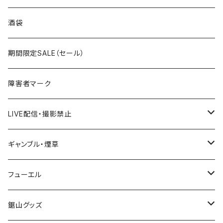
国道300～399号線
ROUTE200～299号線
ROUTE 100～199号線
ROUTE 0～99号線
岩手県
酒袋
国道400～499号線
ROUTE300～399号線
ROUTE 200～299号線
ROUTE 100～199号線
宮城県
期間限定SALE（セール）
国道500～599号線
ROUTE400～499号線
ROUTE 300～399号線
ROUTE 200～299号線
秋田県
障害者マーク
国道600～699号線
ROUTE500～599号線
ROUTE 400～499号線
ROUTE 300～399号線
Tシャツ
山形県
LIVE配信・撮影禁止
国道700～799号線
ROUTE600～699号線
ROUTE 500～599号線
ROUTE 400～499号線
ステッカー
福島県
LIVE配信禁止
ギャンブル・煙草
国道800～899号線
ROUTE700～799号線
ROUTE 600～699号線
ROUTE 500～599号線
茨城県
撮影禁止
ホテルキーホルダー
フューエル
国道900～1000号線
ROUTE800～899号線
ROUTE 700～799号線
ROUTE 600～699号線
栃木県
たばこ・禁煙ステッカー
ステッカー
鋸山グッズ
ROUTE900～1000号線
ROUTE 800～899号線
ROUTE 700～799号線