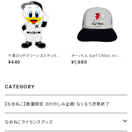
千葉ロッテマリーンズステッカー
チーバくん Surf Chiba：メッシ
13
ュキャップ（Aホワイト）
¥440
¥1,980
CATEGORY
【なめねこ】数量限定 おたのしみ企画！なくなり次第終了
なめねこライセンスグッズ