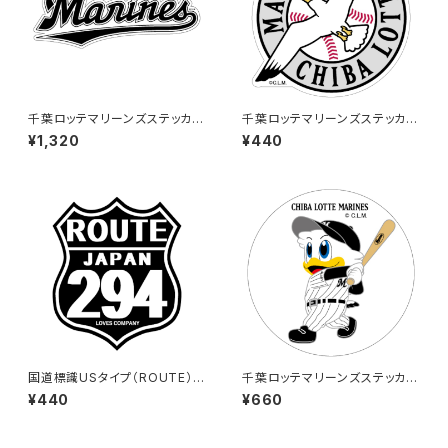
千葉ロッテマリーンズステッカー
千葉ロッテマリーンズステッカー
16（特大）
15
¥1,320
¥440
国道標識USタイプ（ROUTE）ス
千葉ロッテマリーンズステッカー
テッカー 294号線（ブラック）
8（大）
¥440
¥660