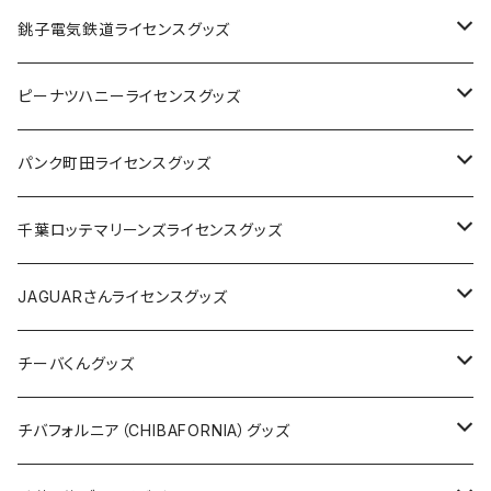
Tシャツ
銚子電気鉄道ライセンスグッズ
キャップ
ステッカー
ピーナツハニーライセンスグッズ
ステッカー
缶バッジ
Tシャツ
パンク町田ライセンスグッズ
缶バッジ
アクリルキーホルダー
キャップ
Tシャツ
千葉ロッテマリーンズライセンスグッズ
ホテルキーホルダー
ホテルキーホルダー
バッグ
キャップ
ステッカー
JAGUARさんライセンスグッズ
ステッカー
クリアファイル
ステッカー
バッグ
缶バッジ
Tシャツ
チーバくんグッズ
ステッカー大
缶バッジ32mm
Tシャツ
缶バッジ
ステッカー
エコバッグ
ステッカー
Tシャツ
チバフォルニア（CHIBAFORNIA）グッズ
選手ステッカー
缶バッジ54mm