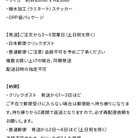
・サイズ 約W83mm x H83mm
・撥水加工（ラミネート）ステッカー
・OPP袋パッケージ
【発送】ご注文から3〜5営業日（土日祝を除く）
・日本郵便クリックポスト
・普通郵便（ご注意）追跡不可を予めご了承ください
複数お買い上げの場合、同梱発送
配送日時の指定不可
【納期】
・クリックポスト 発送から1〜3日ほど
ご不在で郵便受けに入らない場合は郵便局へ持ち帰りになりま
す。持ち帰りから2週間で返送となりますので、必ず再配達依頼を
お願いします。
・普通郵便 発送から2日〜6日ほど（土日祝を除く）