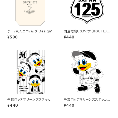
チーバくんエコバッグ Design1
国道標識USタイプ（ROUTE）ス
テッカー 125号線（ホワイト）
¥590
¥440
千葉ロッテマリーンズステッカー
千葉ロッテマリーンズステッカー
11
14
¥440
¥440