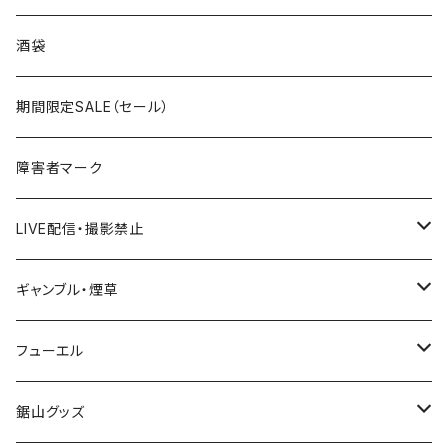
国道300～399号線
ROUTE200～299号線
ROUTE 100～199号線
ROUTE 0～99号線
岩手県
酒袋
国道400～499号線
ROUTE300～399号線
ROUTE 200～299号線
ROUTE 100～199号線
宮城県
期間限定SALE（セール）
国道500～599号線
ROUTE400～499号線
ROUTE 300～399号線
ROUTE 200～299号線
秋田県
障害者マーク
国道600～699号線
ROUTE500～599号線
ROUTE 400～499号線
ROUTE 300～399号線
Tシャツ
山形県
LIVE配信・撮影禁止
国道700～799号線
ROUTE600～699号線
ROUTE 500～599号線
ROUTE 400～499号線
ステッカー
福島県
LIVE配信禁止
ギャンブル・煙草
国道800～899号線
ROUTE700～799号線
ROUTE 600～699号線
ROUTE 500～599号線
茨城県
撮影禁止
ホテルキーホルダー
フューエル
国道900～1000号線
ROUTE800～899号線
ROUTE 700～799号線
ROUTE 600～699号線
栃木県
たばこ・禁煙ステッカー
ステッカー
鋸山グッズ
ROUTE900～1000号線
ROUTE 800～899号線
ROUTE 700～799号線