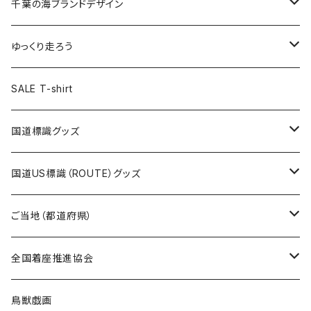
キャップ
キーホルダー
缶バッジ
JAGUARさんコラボグッズ
缶バッジ
キャップ
Tシャツ
千葉の海ブランドデザイン
選手缶バッジ54mm
Tシャツ
トートバッグ
クリアファイル
キーホルダー
サコッシュ
クリアファイル
エコバッグ
キャップ
Tシャツ
ゆっくり走ろう
ステッカー
ランチバッグ
クリアファイル
ホテルキーホルダー
マスク
ステッカー
ステッカー
キャップ
Tシャツ
SALE T-shirt
エコバッグ
モーテルキーホルダー
エコバッグ
モーテルキーホルダー
ホテルキーホルダー
ステッカー
ステッカー
国道標識グッズ
トートバッグ
千葉ロッテマリーンズコラボ
ホテルキーホルダー
ホテルキーホルダー
ステッカー
国道US標識（ROUTE）グッズ
国道0～99号線
トートバッグ
Tシャツ
ステッカー
ご当地（都道府県）
国道100～199号線
ROUTE 0～99号線
キャップ
Tシャツ
北海道
全国着座推進協会
国道200～299号線
ROUTE100～199号線
ROUTE 0～99号線
キャップ
青森県
ステッカー
鳥獣戯画