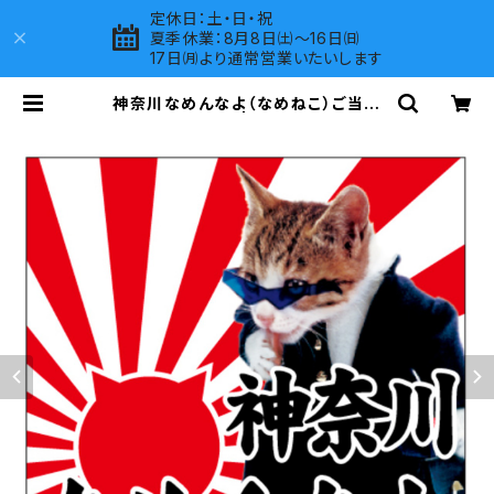
定休日：土・日・祝
夏季休業：8月8日㈯～16日㈰
17日㈪より通常営業いたいします
神奈川なめんなよ（なめねこ）ご当地
ステッカー A-18 | LOVES COMPA
NY SHOP