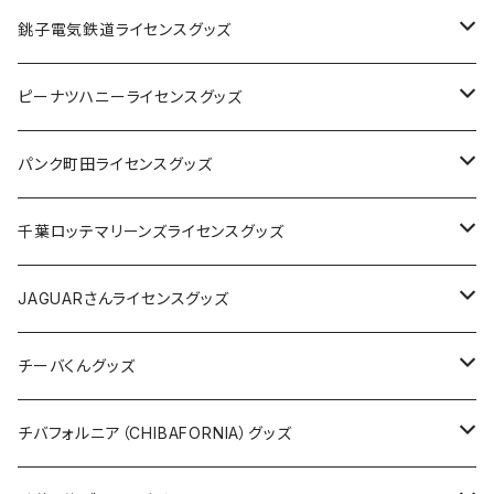
Tシャツ
銚子電気鉄道ライセンスグッズ
キャップ
ステッカー
ピーナツハニーライセンスグッズ
ステッカー
缶バッジ
Tシャツ
パンク町田ライセンスグッズ
缶バッジ
アクリルキーホルダー
キャップ
Tシャツ
千葉ロッテマリーンズライセンスグッズ
ホテルキーホルダー
ホテルキーホルダー
バッグ
キャップ
ステッカー
JAGUARさんライセンスグッズ
ステッカー
クリアファイル
ステッカー
バッグ
缶バッジ
Tシャツ
チーバくんグッズ
ステッカー大
缶バッジ32mm
Tシャツ
缶バッジ
ステッカー
エコバッグ
ステッカー
Tシャツ
チバフォルニア（CHIBAFORNIA）グッズ
選手ステッカー
缶バッジ54mm