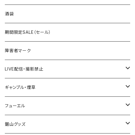
国道300～399号線
ROUTE200～299号線
ROUTE 100～199号線
ROUTE 0～99号線
岩手県
酒袋
国道400～499号線
ROUTE300～399号線
ROUTE 200～299号線
ROUTE 100～199号線
宮城県
期間限定SALE（セール）
国道500～599号線
ROUTE400～499号線
ROUTE 300～399号線
ROUTE 200～299号線
秋田県
障害者マーク
国道600～699号線
ROUTE500～599号線
ROUTE 400～499号線
ROUTE 300～399号線
Tシャツ
山形県
LIVE配信・撮影禁止
国道700～799号線
ROUTE600～699号線
ROUTE 500～599号線
ROUTE 400～499号線
ステッカー
福島県
LIVE配信禁止
ギャンブル・煙草
国道800～899号線
ROUTE700～799号線
ROUTE 600～699号線
ROUTE 500～599号線
茨城県
撮影禁止
ホテルキーホルダー
フューエル
国道900～1000号線
ROUTE800～899号線
ROUTE 700～799号線
ROUTE 600～699号線
栃木県
たばこ・禁煙ステッカー
ステッカー
鋸山グッズ
ROUTE900～1000号線
ROUTE 800～899号線
ROUTE 700～799号線