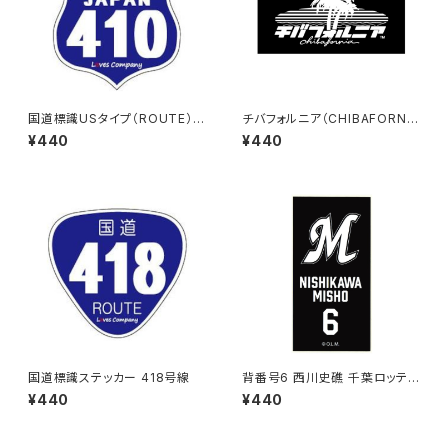
国道標識USタイプ（ROUTE）ス
チバフォルニア（CHIBAFORNI
テッカー 410号線
A）ステッカーB（Black）
¥440
¥440
国道標識ステッカー 418号線
背番号6 西川史礁 千葉ロッテマ
リーンズ 選手ステッカー（ブラッ
¥440
¥440
クB)