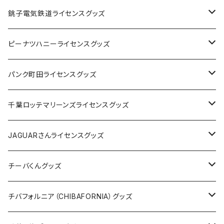
Tシャツ
銚子電気鉄道ライセンスグッズ
キャップ
ステッカー
ピーナツハニーライセンスグッズ
ステッカー
缶バッジ
Tシャツ
パンク町田ライセンスグッズ
缶バッジ
アクリルキーホルダー
キャップ
Tシャツ
千葉ロッテマリーンズライセンスグッズ
ホテルキーホルダー
ホテルキーホルダー
バッグ
キャップ
ステッカー
JAGUARさんライセンスグッズ
ステッカー
クリアファイル
ステッカー
バッグ
缶バッジ
Tシャツ
チーバくんグッズ
ステッカー大
缶バッジ32mm
Tシャツ
缶バッジ
ステッカー
エコバッグ
ステッカー
Tシャツ
チバフォルニア（CHIBAFORNIA）グッズ
選手ステッカー
缶バッジ54mm