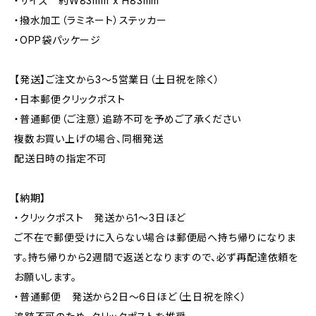
・サイズ 約W83mm x H83mm
・撥水加工（ラミネート）ステッカー
・OPP袋パッケージ
【発送】ご注文から3〜5営業日（土日祝を除く）
・日本郵便クリックポスト
・普通郵便（ご注意）追跡不可を予めご了承ください
複数お買い上げの場合、同梱発送
配送日時の指定不可
【納期】
・クリックポスト 発送から1〜3日ほど
ご不在で郵便受けに入らない場合は郵便局へ持ち帰りになりま
す。持ち帰りから2週間で返送となりますので、必ず再配達依頼を
お願いします。
・普通郵便 発送から2日〜6日ほど（土日祝を除く）