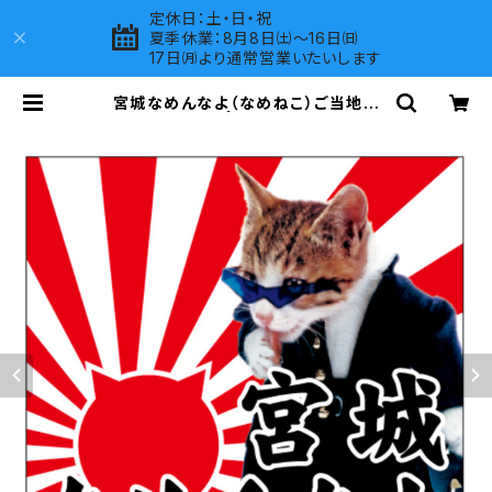
定休日：土・日・祝
夏季休業：8月8日㈯～16日㈰
17日㈪より通常営業いたいします
宮城なめんなよ（なめねこ）ご当地ス
テッカー A-18 | LOVES COMPAN
Y SHOP