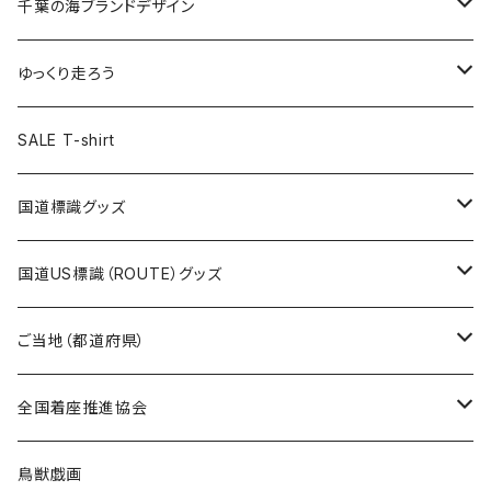
キャップ
キーホルダー
缶バッジ
JAGUARさんコラボグッズ
缶バッジ
キャップ
Tシャツ
千葉の海ブランドデザイン
選手缶バッジ54mm
Tシャツ
トートバッグ
クリアファイル
キーホルダー
サコッシュ
クリアファイル
エコバッグ
キャップ
Tシャツ
ゆっくり走ろう
ステッカー
ランチバッグ
クリアファイル
ホテルキーホルダー
マスク
ステッカー
ステッカー
キャップ
Tシャツ
SALE T-shirt
エコバッグ
モーテルキーホルダー
エコバッグ
モーテルキーホルダー
ホテルキーホルダー
ステッカー
ステッカー
国道標識グッズ
トートバッグ
千葉ロッテマリーンズコラボ
ホテルキーホルダー
ホテルキーホルダー
ステッカー
国道US標識（ROUTE）グッズ
国道0～99号線
トートバッグ
Tシャツ
ステッカー
ご当地（都道府県）
国道100～199号線
ROUTE 0～99号線
キャップ
Tシャツ
北海道
全国着座推進協会
国道200～299号線
ROUTE100～199号線
ROUTE 0～99号線
キャップ
青森県
ステッカー
鳥獣戯画