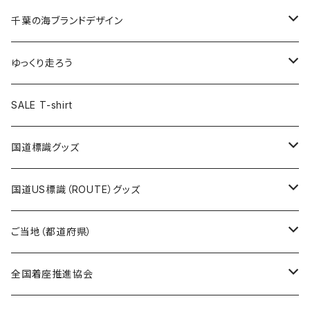
選手ステッカー
缶バッジ54mm
キャップ
キーホルダー
缶バッジ
JAGUARさんコラボグッズ
缶バッジ
キャップ
Tシャツ
千葉の海ブランドデザイン
選手缶バッジ54mm
Tシャツ
トートバッグ
クリアファイル
キーホルダー
サコッシュ
クリアファイル
エコバッグ
キャップ
Tシャツ
ゆっくり走ろう
ステッカー
ランチバッグ
クリアファイル
ホテルキーホルダー
マスク
ステッカー
ステッカー
キャップ
Tシャツ
SALE T-shirt
エコバッグ
モーテルキーホルダー
エコバッグ
モーテルキーホルダー
ホテルキーホルダー
ステッカー
ステッカー
国道標識グッズ
トートバッグ
千葉ロッテマリーンズコラボ
ホテルキーホルダー
ホテルキーホルダー
ステッカー
国道US標識（ROUTE）グッズ
国道0～99号線
トートバッグ
Tシャツ
ステッカー
ご当地（都道府県）
国道100～199号線
ROUTE 0～99号線
キャップ
Tシャツ
北海道
全国着座推進協会
国道200～299号線