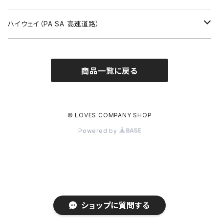
ROUTE900～1000号線
ROUTE 800～899号線
ROUTE 700～799号線
群馬県
Tシャツ
ハイウェイ（PA SA 高速道路）
ROUTE 900～1000号線
ROUTE 800～899号線
埼玉県
キャップ
ホテルキーホルダー
ROUTE 900～1000号線
商品一覧に戻る
Tシャツ
千葉県
ステッカー
ステッカー
Tシャツ
東京都
缶バッジ
© LOVES COMPANY SHOP
Powered by
ステッカー
神奈川県
アクリルキーホルダー
キャップ
新潟県
ホテルキーホルダー
ホテルキーホルダー
富山県
クリアファイル
ショップに質問する