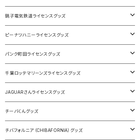
Tシャツ
銚子電気鉄道ライセンスグッズ
キャップ
ステッカー
ピーナツハニーライセンスグッズ
ステッカー
缶バッジ
Tシャツ
パンク町田ライセンスグッズ
缶バッジ
アクリルキーホルダー
キャップ
Tシャツ
千葉ロッテマリーンズライセンスグッズ
ホテルキーホルダー
ホテルキーホルダー
バッグ
キャップ
ステッカー
JAGUARさんライセンスグッズ
ステッカー
クリアファイル
ステッカー
バッグ
缶バッジ
Tシャツ
チーバくんグッズ
ステッカー大
缶バッジ32mm
Tシャツ
缶バッジ
ステッカー
エコバッグ
ステッカー
Tシャツ
チバフォルニア（CHIBAFORNIA）グッズ