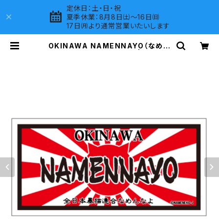
定休日：土・日・祝
夏季休業：8月8日㈯～16日㈰
17日㈪より通常営業いたいします
OKINAWA NAMENNAYO（なめね
こ）ご当地ステッカー B-6 | LOVES
COMPANY SHOP