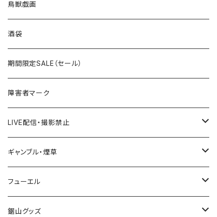
ROUTE100～199号線
ROUTE 0～99号線
キャップ
青森県
ステッカー
鳥獣戯画
国道300～399号線
ROUTE200～299号線
ROUTE 100～199号線
ROUTE 0～99号線
岩手県
酒袋
国道400～499号線
ROUTE300～399号線
ROUTE 200～299号線
ROUTE 100～199号線
宮城県
期間限定SALE（セール）
国道500～599号線
ROUTE400～499号線
ROUTE 300～399号線
ROUTE 200～299号線
秋田県
障害者マーク
国道600～699号線
ROUTE500～599号線
ROUTE 400～499号線
ROUTE 300～399号線
Tシャツ
山形県
LIVE配信・撮影禁止
国道700～799号線
ROUTE600～699号線
ROUTE 500～599号線
ROUTE 400～499号線
ステッカー
福島県
LIVE配信禁止
ギャンブル・煙草
国道800～899号線
ROUTE700～799号線
ROUTE 600～699号線
ROUTE 500～599号線
茨城県
撮影禁止
ホテルキーホルダー
フューエル
国道900～1000号線
ROUTE800～899号線
ROUTE 700～799号線
ROUTE 600～699号線
栃木県
たばこ・禁煙ステッカー
ステッカー
鋸山グッズ