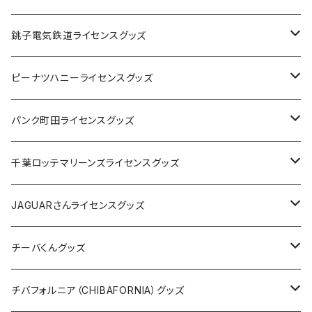
Tシャツ
銚子電気鉄道ライセンスグッズ
キャップ
ステッカー
ピーナツハニーライセンスグッズ
ステッカー
缶バッジ
Tシャツ
パンク町田ライセンスグッズ
缶バッジ
アクリルキーホルダー
キャップ
Tシャツ
千葉ロッテマリーンズライセンスグッズ
ホテルキーホルダー
ホテルキーホルダー
バッグ
キャップ
ステッカー
JAGUARさんライセンスグッズ
ステッカー
クリアファイル
ステッカー
バッグ
缶バッジ
Tシャツ
チーバくんグッズ
ステッカー大
缶バッジ32mm
Tシャツ
缶バッジ
ステッカー
エコバッグ
ステッカー
Tシャツ
チバフォルニア（CHIBAFORNIA）グッズ