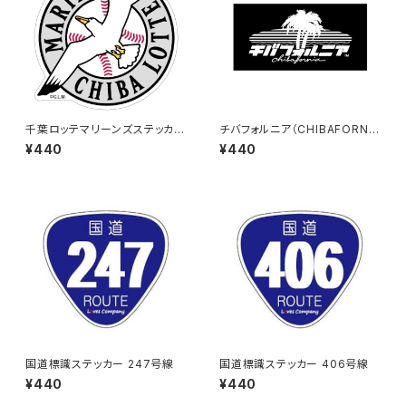
千葉ロッテマリーンズステッカー
チバフォルニア（CHIBAFORNI
15
A）ステッカーB（Black）
¥440
¥440
国道標識ステッカー 247号線
国道標識ステッカー 406号線
¥440
¥440