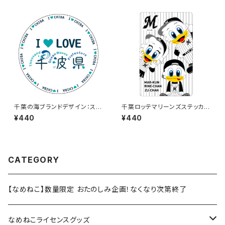
千葉の海ブランドデザイン：ステ
千葉ロッテマリーンズステッカー
ッカー3
11
¥440
¥440
CATEGORY
【なめねこ】数量限定 おたのしみ企画！なくなり次第終了
なめねこライセンスグッズ