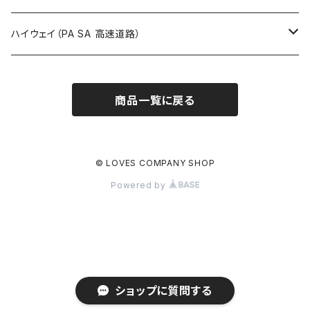
ROUTE900～1000号線
ROUTE 800～899号線
ROUTE 700～799号線
群馬県
Tシャツ
ハイウェイ（PA SA 高速道路）
ROUTE 900～1000号線
ROUTE 800～899号線
埼玉県
キャップ
ホテルキーホルダー
ROUTE 900～1000号線
商品一覧に戻る
Tシャツ
千葉県
ステッカー
ステッカー
Tシャツ
東京都
缶バッジ
© LOVES COMPANY SHOP
Powered by
ステッカー
神奈川県
アクリルキーホルダー
キャップ
新潟県
ホテルキーホルダー
ホテルキーホルダー
富山県
クリアファイル
ショップに質問する