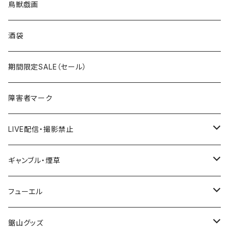
ROUTE100～199号線
ROUTE 0～99号線
キャップ
青森県
ステッカー
鳥獣戯画
国道300～399号線
ROUTE200～299号線
ROUTE 100～199号線
ROUTE 0～99号線
岩手県
酒袋
国道400～499号線
ROUTE300～399号線
ROUTE 200～299号線
ROUTE 100～199号線
宮城県
期間限定SALE（セール）
国道500～599号線
ROUTE400～499号線
ROUTE 300～399号線
ROUTE 200～299号線
秋田県
障害者マーク
国道600～699号線
ROUTE500～599号線
ROUTE 400～499号線
ROUTE 300～399号線
Tシャツ
山形県
LIVE配信・撮影禁止
国道700～799号線
ROUTE600～699号線
ROUTE 500～599号線
ROUTE 400～499号線
ステッカー
福島県
LIVE配信禁止
ギャンブル・煙草
国道800～899号線
ROUTE700～799号線
ROUTE 600～699号線
ROUTE 500～599号線
茨城県
撮影禁止
ホテルキーホルダー
フューエル
国道900～1000号線
ROUTE800～899号線
ROUTE 700～799号線
ROUTE 600～699号線
栃木県
たばこ・禁煙ステッカー
ステッカー
鋸山グッズ