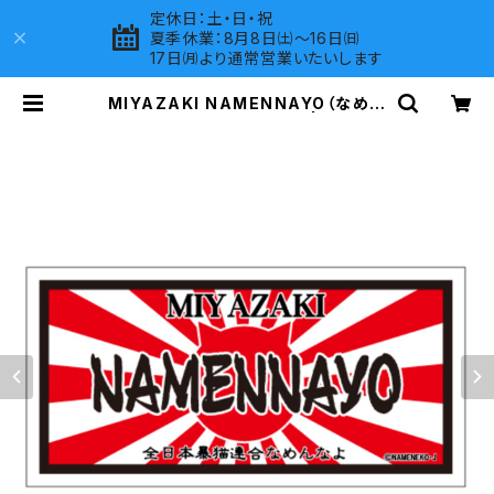
定休日：土・日・祝
夏季休業：8月8日㈯～16日㈰
17日㈪より通常営業いたいします
MIYAZAKI NAMENNAYO（なめね
こ）ご当地ステッカー B-6 | LOVES
COMPANY SHOP