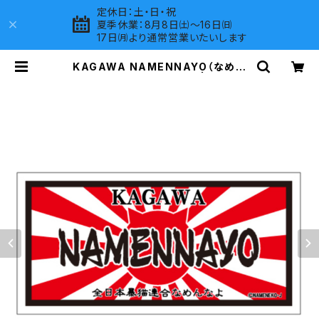
定休日：土・日・祝
夏季休業：8月8日㈯～16日㈰
17日㈪より通常営業いたいします
KAGAWA NAMENNAYO（なめね
こ）ご当地ステッカー B-6 | LOVES
COMPANY SHOP