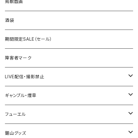
ROUTE 0～99号線
キャップ
青森県
ステッカー
鳥獣戯画
国道300～399号線
ROUTE200～299号線
ROUTE 100～199号線
ROUTE 0～99号線
岩手県
酒袋
国道400～499号線
ROUTE300～399号線
ROUTE 200～299号線
ROUTE 100～199号線
宮城県
期間限定SALE（セール）
国道500～599号線
ROUTE400～499号線
ROUTE 300～399号線
ROUTE 200～299号線
秋田県
障害者マーク
国道600～699号線
ROUTE500～599号線
ROUTE 400～499号線
ROUTE 300～399号線
Tシャツ
山形県
LIVE配信・撮影禁止
国道700～799号線
ROUTE600～699号線
ROUTE 500～599号線
ROUTE 400～499号線
ステッカー
福島県
LIVE配信禁止
ギャンブル・煙草
国道800～899号線
ROUTE700～799号線
ROUTE 600～699号線
ROUTE 500～599号線
茨城県
撮影禁止
ホテルキーホルダー
フューエル
国道900～1000号線
ROUTE800～899号線
ROUTE 700～799号線
ROUTE 600～699号線
栃木県
たばこ・禁煙ステッカー
ステッカー
鋸山グッズ