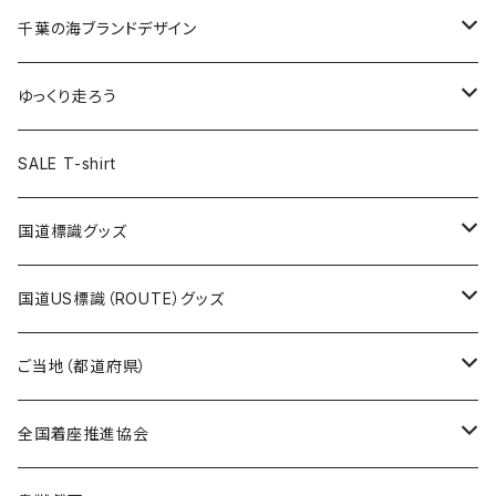
選手ステッカー
缶バッジ54mm
キャップ
キーホルダー
缶バッジ
JAGUARさんコラボグッズ
缶バッジ
キャップ
Tシャツ
千葉の海ブランドデザイン
選手缶バッジ54mm
Tシャツ
トートバッグ
クリアファイル
キーホルダー
サコッシュ
クリアファイル
エコバッグ
キャップ
Tシャツ
ゆっくり走ろう
ステッカー
ランチバッグ
クリアファイル
ホテルキーホルダー
マスク
ステッカー
ステッカー
キャップ
Tシャツ
SALE T-shirt
エコバッグ
モーテルキーホルダー
エコバッグ
モーテルキーホルダー
ホテルキーホルダー
ステッカー
ステッカー
国道標識グッズ
トートバッグ
千葉ロッテマリーンズコラボ
ホテルキーホルダー
ホテルキーホルダー
ステッカー
国道US標識（ROUTE）グッズ
国道0～99号線
トートバッグ
Tシャツ
ステッカー
ご当地（都道府県）
国道100～199号線
ROUTE 0～99号線
キャップ
Tシャツ
北海道
全国着座推進協会
国道200～299号線
ROUTE100～199号線