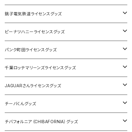
Tシャツ
銚子電気鉄道ライセンスグッズ
キャップ
ステッカー
ピーナツハニーライセンスグッズ
ステッカー
缶バッジ
Tシャツ
パンク町田ライセンスグッズ
缶バッジ
アクリルキーホルダー
キャップ
Tシャツ
千葉ロッテマリーンズライセンスグッズ
ホテルキーホルダー
ホテルキーホルダー
バッグ
キャップ
ステッカー
JAGUARさんライセンスグッズ
ステッカー
クリアファイル
ステッカー
バッグ
缶バッジ
Tシャツ
チーバくんグッズ
ステッカー大
缶バッジ32mm
Tシャツ
缶バッジ
ステッカー
エコバッグ
ステッカー
Tシャツ
チバフォルニア（CHIBAFORNIA）グッズ