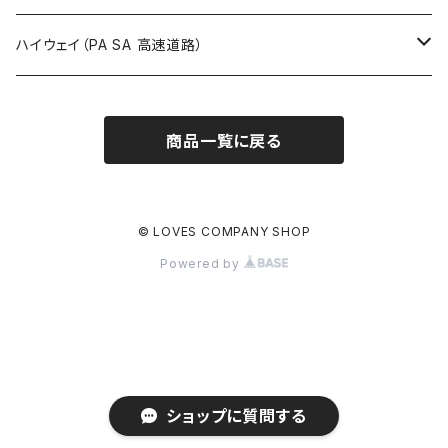
ROUTE900～1000号線
ROUTE 800～899号線
ROUTE 700～799号線
群馬県
Tシャツ
ハイウェイ（PA SA 高速道路）
ROUTE 900～1000号線
ROUTE 800～899号線
埼玉県
キャップ
ホテルキーホルダー
ROUTE 900～1000号線
商品一覧に戻る
Tシャツ
千葉県
ステッカー
ステッカー
Tシャツ
東京都
缶バッジ
© LOVES COMPANY SHOP
Powered by
ステッカー
神奈川県
アクリルキーホルダー
キャップ
新潟県
ホテルキーホルダー
ホテルキーホルダー
富山県
クリアファイル
ショップに質問する