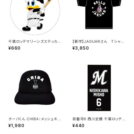
千葉ロッテマリーンズステッカー
【新作】JAGUARさん Tシャツ
8（大）
（HELLO JAGUAR）Black
¥660
¥3,850
チーバくん CHIBA：メッシュキャ
背番号6 西川史礁 千葉ロッテマ
ップ（ブラック）
リーンズ 選手ステッカー（ブラッ
¥1,980
¥440
クB)