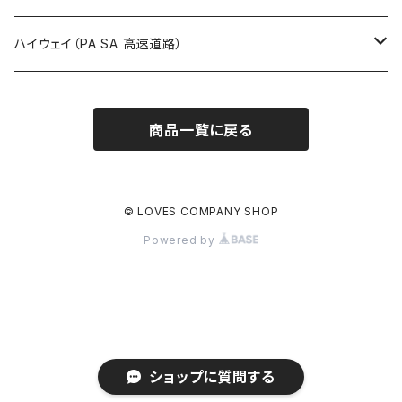
ROUTE900～1000号線
ROUTE 800～899号線
ROUTE 700～799号線
群馬県
Tシャツ
ハイウェイ（PA SA 高速道路）
ROUTE 900～1000号線
ROUTE 800～899号線
埼玉県
キャップ
ホテルキーホルダー
ROUTE 900～1000号線
商品一覧に戻る
Tシャツ
千葉県
ステッカー
ステッカー
Tシャツ
東京都
缶バッジ
© LOVES COMPANY SHOP
Powered by
ステッカー
神奈川県
アクリルキーホルダー
キャップ
新潟県
ホテルキーホルダー
ホテルキーホルダー
富山県
クリアファイル
ショップに質問する