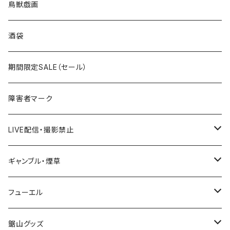
ROUTE100～199号線
ROUTE 0～99号線
キャップ
青森県
ステッカー
鳥獣戯画
国道300～399号線
ROUTE200～299号線
ROUTE 100～199号線
ROUTE 0～99号線
岩手県
酒袋
国道400～499号線
ROUTE300～399号線
ROUTE 200～299号線
ROUTE 100～199号線
宮城県
期間限定SALE（セール）
国道500～599号線
ROUTE400～499号線
ROUTE 300～399号線
ROUTE 200～299号線
秋田県
障害者マーク
国道600～699号線
ROUTE500～599号線
ROUTE 400～499号線
ROUTE 300～399号線
Tシャツ
山形県
LIVE配信・撮影禁止
国道700～799号線
ROUTE600～699号線
ROUTE 500～599号線
ROUTE 400～499号線
ステッカー
福島県
LIVE配信禁止
ギャンブル・煙草
国道800～899号線
ROUTE700～799号線
ROUTE 600～699号線
ROUTE 500～599号線
茨城県
撮影禁止
ホテルキーホルダー
フューエル
国道900～1000号線
ROUTE800～899号線
ROUTE 700～799号線
ROUTE 600～699号線
栃木県
たばこ・禁煙ステッカー
ステッカー
鋸山グッズ