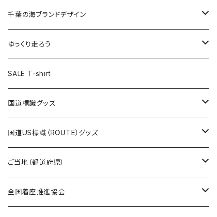
選手ステッカー
缶バッジ54mm
キャップ
キーホルダー
缶バッジ
JAGUARさんコラボグッズ
缶バッジ
キャップ
Tシャツ
千葉の海ブランドデザイン
選手缶バッジ54mm
Tシャツ
トートバッグ
クリアファイル
キーホルダー
サコッシュ
クリアファイル
エコバッグ
キャップ
Tシャツ
ゆっくり走ろう
ステッカー
ランチバッグ
クリアファイル
ホテルキーホルダー
マスク
ステッカー
ステッカー
キャップ
Tシャツ
SALE T-shirt
エコバッグ
モーテルキーホルダー
エコバッグ
モーテルキーホルダー
ホテルキーホルダー
ステッカー
ステッカー
国道標識グッズ
トートバッグ
千葉ロッテマリーンズコラボ
ホテルキーホルダー
ホテルキーホルダー
ステッカー
国道US標識（ROUTE）グッズ
国道0～99号線
トートバッグ
Tシャツ
ステッカー
ご当地（都道府県）
国道100～199号線
ROUTE 0～99号線
キャップ
Tシャツ
北海道
全国着座推進協会
国道200～299号線