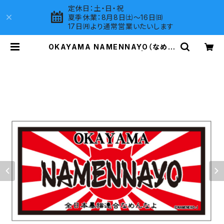
定休日：土・日・祝
夏季休業：8月8日㈯～16日㈰
17日㈪より通常営業いたいします
OKAYAMA NAMENNAYO（なめね
こ）ご当地ステッカー B-6 | LOVES
COMPANY SHOP