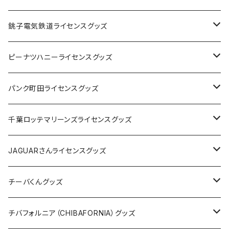
Tシャツ
銚子電気鉄道ライセンスグッズ
キャップ
ステッカー
ピーナツハニーライセンスグッズ
ステッカー
缶バッジ
Tシャツ
パンク町田ライセンスグッズ
缶バッジ
アクリルキーホルダー
キャップ
Tシャツ
千葉ロッテマリーンズライセンスグッズ
ホテルキーホルダー
ホテルキーホルダー
バッグ
キャップ
ステッカー
JAGUARさんライセンスグッズ
ステッカー
クリアファイル
ステッカー
バッグ
缶バッジ
Tシャツ
チーバくんグッズ
ステッカー大
缶バッジ32mm
Tシャツ
缶バッジ
ステッカー
エコバッグ
ステッカー
Tシャツ
チバフォルニア（CHIBAFORNIA）グッズ