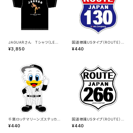
JAGUARさん Tシャツ（LEGE
国道標識USタイプ（ROUTE）ス
ND-B）Black
テッカー 130号線
¥3,850
¥440
千葉ロッテマリーンズステッカー
国道標識USタイプ（ROUTE）ス
13
テッカー 266号線（ホワイト）
¥440
¥440