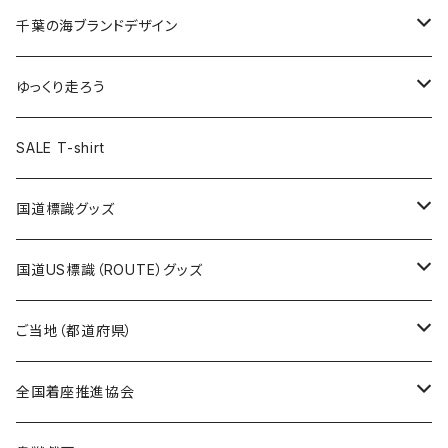
選手ステッカー
缶バッジ54mm
キャップ
キーホルダー
缶バッジ
JAGUARさんコラボグッズ
缶バッジ
キャップ
Tシャツ
千葉の海ブランドデザイン
選手缶バッジ54mm
Tシャツ
トートバッグ
クリアファイル
キーホルダー
サコッシュ
クリアファイル
エコバッグ
キャップ
Tシャツ
ゆっくり走ろう
ステッカー
ランチバッグ
クリアファイル
ホテルキーホルダー
マスク
ステッカー
ステッカー
キャップ
Tシャツ
SALE T-shirt
エコバッグ
モーテルキーホルダー
エコバッグ
モーテルキーホルダー
ホテルキーホルダー
ステッカー
ステッカー
国道標識グッズ
トートバッグ
千葉ロッテマリーンズコラボ
ホテルキーホルダー
ホテルキーホルダー
ステッカー
国道US標識（ROUTE）グッズ
国道0～99号線
トートバッグ
Tシャツ
ステッカー
ご当地（都道府県）
国道100～199号線
ROUTE 0～99号線
キャップ
Tシャツ
北海道
全国着座推進協会
国道200～299号線
ROUTE100～199号線