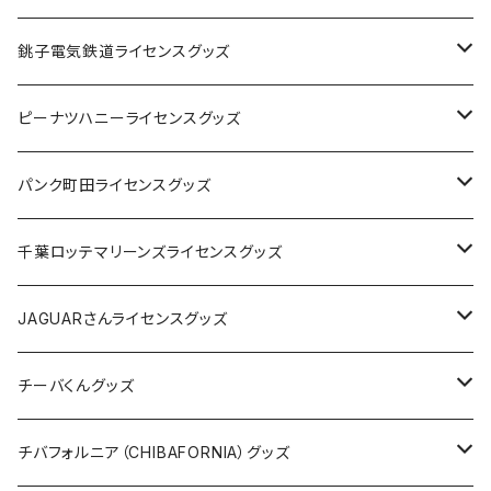
Tシャツ
銚子電気鉄道ライセンスグッズ
キャップ
ステッカー
ピーナツハニーライセンスグッズ
ステッカー
缶バッジ
Tシャツ
パンク町田ライセンスグッズ
缶バッジ
アクリルキーホルダー
キャップ
Tシャツ
千葉ロッテマリーンズライセンスグッズ
ホテルキーホルダー
ホテルキーホルダー
バッグ
キャップ
ステッカー
JAGUARさんライセンスグッズ
ステッカー
クリアファイル
ステッカー
バッグ
缶バッジ
Tシャツ
チーバくんグッズ
ステッカー大
缶バッジ32mm
Tシャツ
缶バッジ
ステッカー
エコバッグ
ステッカー
Tシャツ
チバフォルニア（CHIBAFORNIA）グッズ