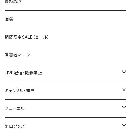
ROUTE 0～99号線
キャップ
青森県
ステッカー
鳥獣戯画
国道300～399号線
ROUTE200～299号線
ROUTE 100～199号線
ROUTE 0～99号線
岩手県
酒袋
国道400～499号線
ROUTE300～399号線
ROUTE 200～299号線
ROUTE 100～199号線
宮城県
期間限定SALE（セール）
国道500～599号線
ROUTE400～499号線
ROUTE 300～399号線
ROUTE 200～299号線
秋田県
障害者マーク
国道600～699号線
ROUTE500～599号線
ROUTE 400～499号線
ROUTE 300～399号線
Tシャツ
山形県
LIVE配信・撮影禁止
国道700～799号線
ROUTE600～699号線
ROUTE 500～599号線
ROUTE 400～499号線
ステッカー
福島県
LIVE配信禁止
ギャンブル・煙草
国道800～899号線
ROUTE700～799号線
ROUTE 600～699号線
ROUTE 500～599号線
茨城県
撮影禁止
ホテルキーホルダー
フューエル
国道900～1000号線
ROUTE800～899号線
ROUTE 700～799号線
ROUTE 600～699号線
栃木県
たばこ・禁煙ステッカー
ステッカー
鋸山グッズ