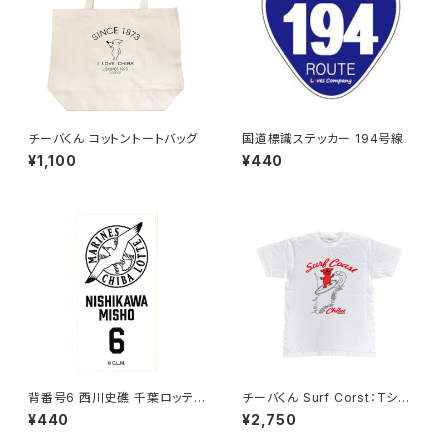
チーバくん コットントートバッグ
国道標識ステッカー 194号線
¥1,100
¥440
背番号6 西川史礁 千葉ロッテマ
チーバくん Surf Corst：Tシャ
リーンズ 選手ステッカー（ホワイ
ツ（White）
¥440
¥2,750
トB)