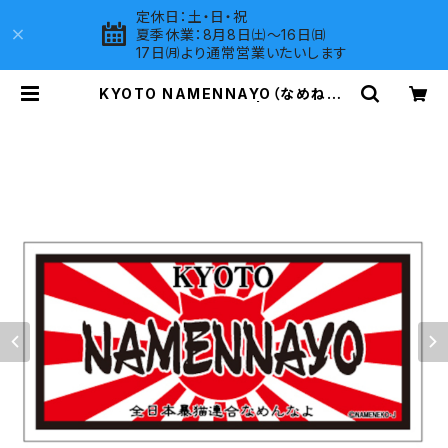
定休日：土・日・祝
夏季休業：8月8日㈯～16日㈰
17日㈪より通常営業いたいします
KYOTO NAMENNAYO（なめねこ）
ご当地ステッカー B-6 | LOVES CO
MPANY SHOP