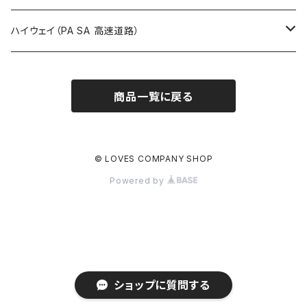
ROUTE900～1000号線
ROUTE 800～899号線
ROUTE 700～799号線
群馬県
Tシャツ
ハイウェイ（PA SA 高速道路）
ROUTE 900～1000号線
ROUTE 800～899号線
埼玉県
キャップ
ホテルキーホルダー
ROUTE 900～1000号線
商品一覧に戻る
Tシャツ
千葉県
ステッカー
ステッカー
Tシャツ
東京都
缶バッジ
© LOVES COMPANY SHOP
Powered by
ステッカー
神奈川県
アクリルキーホルダー
キャップ
新潟県
ホテルキーホルダー
ホテルキーホルダー
富山県
クリアファイル
ショップに質問する