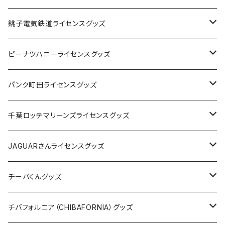
Tシャツ
銚子電気鉄道ライセンスグッズ
キャップ
ステッカー
ピーナツハニーライセンスグッズ
ステッカー
缶バッジ
Tシャツ
パンク町田ライセンスグッズ
缶バッジ
アクリルキーホルダー
キャップ
Tシャツ
千葉ロッテマリーンズライセンスグッズ
ホテルキーホルダー
ホテルキーホルダー
バッグ
キャップ
ステッカー
JAGUARさんライセンスグッズ
ステッカー
クリアファイル
ステッカー
バッグ
缶バッジ
Tシャツ
チーバくんグッズ
ステッカー大
缶バッジ32mm
Tシャツ
缶バッジ
ステッカー
エコバッグ
ステッカー
Tシャツ
チバフォルニア（CHIBAFORNIA）グッズ