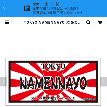
定休日：土・日・祝
夏季休業：8月8日㈯～16日㈰
17日㈪より通常営業いたいします
TOKYO NAMENNAYO（なめねこ）
ご当地ステッカー B-6 | LOVES CO
MPANY SHOP