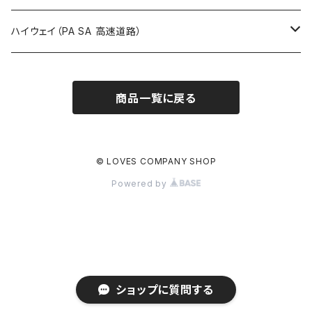
ROUTE900～1000号線
ROUTE 800～899号線
ROUTE 700～799号線
群馬県
Tシャツ
ハイウェイ（PA SA 高速道路）
ROUTE 900～1000号線
ROUTE 800～899号線
埼玉県
キャップ
ホテルキーホルダー
ROUTE 900～1000号線
商品一覧に戻る
Tシャツ
千葉県
ステッカー
ステッカー
Tシャツ
東京都
缶バッジ
© LOVES COMPANY SHOP
Powered by
ステッカー
神奈川県
アクリルキーホルダー
キャップ
新潟県
ホテルキーホルダー
ホテルキーホルダー
富山県
クリアファイル
ショップに質問する