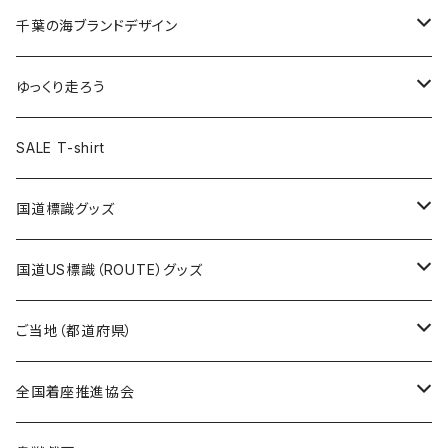
選手ステッカー
缶バッジ54mm
キャップ
キーホルダー
缶バッジ
JAGUARさんコラボグッズ
缶バッジ
キャップ
Tシャツ
千葉の海ブランドデザイン
選手缶バッジ54mm
Tシャツ
トートバッグ
クリアファイル
キーホルダー
サコッシュ
クリアファイル
エコバッグ
キャップ
Tシャツ
ゆっくり走ろう
ステッカー
ランチバッグ
クリアファイル
ホテルキーホルダー
マスク
ステッカー
ステッカー
キャップ
Tシャツ
SALE T-shirt
エコバッグ
モーテルキーホルダー
エコバッグ
モーテルキーホルダー
ホテルキーホルダー
ステッカー
ステッカー
国道標識グッズ
トートバッグ
千葉ロッテマリーンズコラボ
ホテルキーホルダー
ホテルキーホルダー
ステッカー
国道US標識（ROUTE）グッズ
国道0～99号線
トートバッグ
Tシャツ
ステッカー
ご当地（都道府県）
国道100～199号線
ROUTE 0～99号線
キャップ
Tシャツ
北海道
全国着座推進協会
国道200～299号線
ROUTE100～199号線