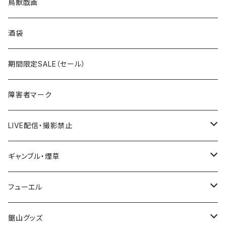
ROUTE 0～99号線
キャップ
青森県
ステッカー
鳥獣戯画
国道300～399号線
ROUTE200～299号線
ROUTE 100～199号線
ROUTE 0～99号線
岩手県
酒袋
国道400～499号線
ROUTE300～399号線
ROUTE 200～299号線
ROUTE 100～199号線
宮城県
期間限定SALE（セール）
国道500～599号線
ROUTE400～499号線
ROUTE 300～399号線
ROUTE 200～299号線
秋田県
障害者マーク
国道600～699号線
ROUTE500～599号線
ROUTE 400～499号線
ROUTE 300～399号線
Tシャツ
山形県
LIVE配信・撮影禁止
国道700～799号線
ROUTE600～699号線
ROUTE 500～599号線
ROUTE 400～499号線
ステッカー
福島県
LIVE配信禁止
ギャンブル・煙草
国道800～899号線
ROUTE700～799号線
ROUTE 600～699号線
ROUTE 500～599号線
茨城県
撮影禁止
ホテルキーホルダー
フューエル
国道900～1000号線
ROUTE800～899号線
ROUTE 700～799号線
ROUTE 600～699号線
栃木県
たばこ・禁煙ステッカー
ステッカー
鋸山グッズ