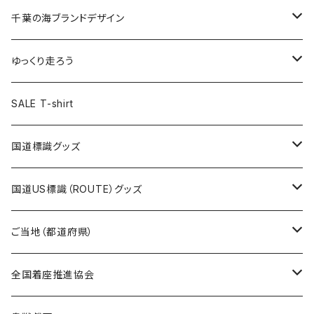
選手ステッカー
缶バッジ54mm
キャップ
キーホルダー
缶バッジ
JAGUARさんコラボグッズ
缶バッジ
キャップ
Tシャツ
千葉の海ブランドデザイン
選手缶バッジ54mm
Tシャツ
トートバッグ
クリアファイル
キーホルダー
サコッシュ
クリアファイル
エコバッグ
キャップ
Tシャツ
ゆっくり走ろう
ステッカー
ランチバッグ
クリアファイル
ホテルキーホルダー
マスク
ステッカー
ステッカー
キャップ
Tシャツ
SALE T-shirt
エコバッグ
モーテルキーホルダー
エコバッグ
モーテルキーホルダー
ホテルキーホルダー
ステッカー
ステッカー
国道標識グッズ
トートバッグ
千葉ロッテマリーンズコラボ
ホテルキーホルダー
ホテルキーホルダー
ステッカー
国道US標識（ROUTE）グッズ
国道0～99号線
トートバッグ
Tシャツ
ステッカー
ご当地（都道府県）
国道100～199号線
ROUTE 0～99号線
キャップ
Tシャツ
北海道
全国着座推進協会
国道200～299号線
ROUTE100～199号線