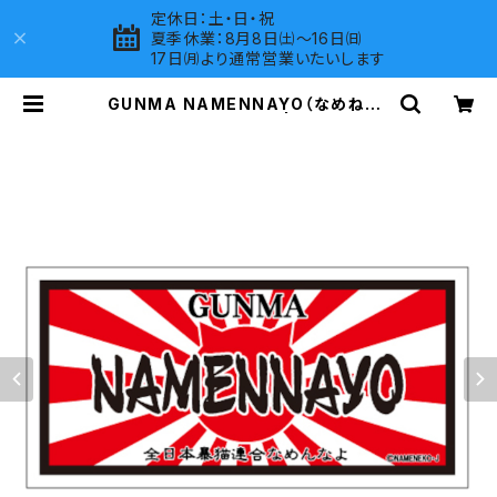
定休日：土・日・祝
夏季休業：8月8日㈯～16日㈰
17日㈪より通常営業いたいします
GUNMA NAMENNAYO（なめねこ）
ご当地ステッカー B-6 | LOVES CO
MPANY SHOP