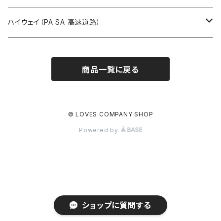
ROUTE900～1000号線
ROUTE 800～899号線
ROUTE 700～799号線
群馬県
Tシャツ
ハイウェイ（PA SA 高速道路）
ROUTE 900～1000号線
ROUTE 800～899号線
埼玉県
キャップ
ホテルキーホルダー
ROUTE 900～1000号線
商品一覧に戻る
Tシャツ
千葉県
ステッカー
ステッカー
Tシャツ
東京都
缶バッジ
© LOVES COMPANY SHOP
Powered by
ステッカー
神奈川県
アクリルキーホルダー
キャップ
新潟県
ホテルキーホルダー
ホテルキーホルダー
富山県
クリアファイル
ショップに質問する