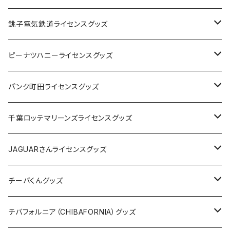
Tシャツ
銚子電気鉄道ライセンスグッズ
キャップ
ステッカー
ピーナツハニーライセンスグッズ
ステッカー
缶バッジ
Tシャツ
パンク町田ライセンスグッズ
缶バッジ
アクリルキーホルダー
キャップ
Tシャツ
千葉ロッテマリーンズライセンスグッズ
ホテルキーホルダー
ホテルキーホルダー
バッグ
キャップ
ステッカー
JAGUARさんライセンスグッズ
ステッカー
クリアファイル
ステッカー
バッグ
缶バッジ
Tシャツ
チーバくんグッズ
ステッカー大
缶バッジ32mm
Tシャツ
缶バッジ
ステッカー
エコバッグ
ステッカー
Tシャツ
チバフォルニア（CHIBAFORNIA）グッズ