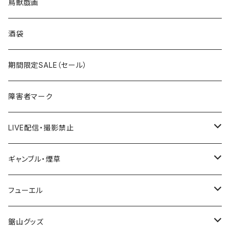
ROUTE 0～99号線
キャップ
青森県
ステッカー
鳥獣戯画
国道300～399号線
ROUTE200～299号線
ROUTE 100～199号線
ROUTE 0～99号線
岩手県
酒袋
国道400～499号線
ROUTE300～399号線
ROUTE 200～299号線
ROUTE 100～199号線
宮城県
期間限定SALE（セール）
国道500～599号線
ROUTE400～499号線
ROUTE 300～399号線
ROUTE 200～299号線
秋田県
障害者マーク
国道600～699号線
ROUTE500～599号線
ROUTE 400～499号線
ROUTE 300～399号線
Tシャツ
山形県
LIVE配信・撮影禁止
国道700～799号線
ROUTE600～699号線
ROUTE 500～599号線
ROUTE 400～499号線
ステッカー
福島県
LIVE配信禁止
ギャンブル・煙草
国道800～899号線
ROUTE700～799号線
ROUTE 600～699号線
ROUTE 500～599号線
茨城県
撮影禁止
ホテルキーホルダー
フューエル
国道900～1000号線
ROUTE800～899号線
ROUTE 700～799号線
ROUTE 600～699号線
栃木県
たばこ・禁煙ステッカー
ステッカー
鋸山グッズ