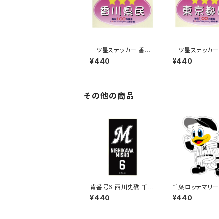
三ツ星ステッカー 香川
三ツ星ステッカー
県民(ピンク)
都民(ピンク)
¥440
¥440
その他の商品
背番号6 西川史礁 千葉
千葉ロッテマリー
ロッテマリーンズ 選手
テッカー14
¥440
¥440
ステッカー（ブラックB)