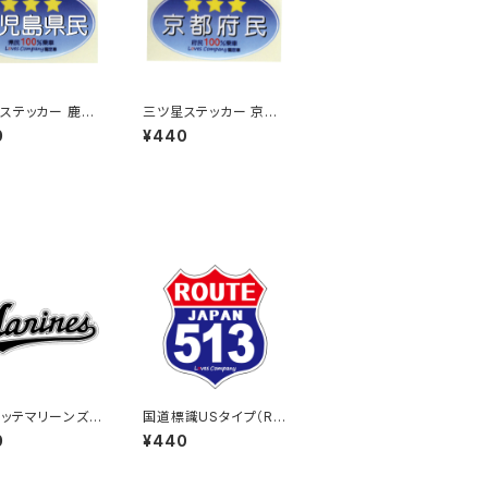
ステッカー 鹿児
三ツ星ステッカー 京都
(ブルー)
府民(ブルー)
0
¥440
ッテマリーンズス
国道標識USタイプ（RO
ー16
UTE）ステッカー 513号
0
¥440
線