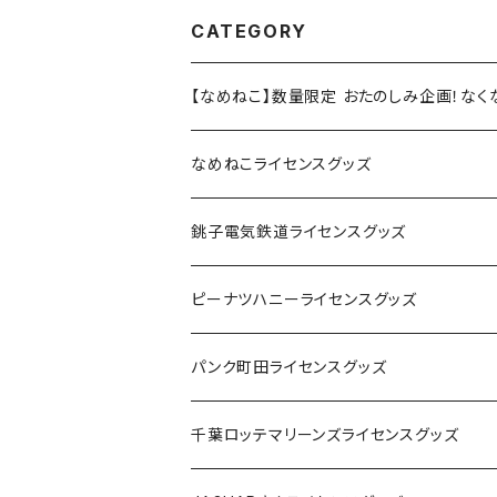
CATEGORY
【なめねこ】数量限定 おたのしみ企画！な
なめねこライセンスグッズ
Tシャツ
銚子電気鉄道ライセンスグッズ
キャップ
ステッカー
ピーナツハニーライセンスグッズ
ステッカー
缶バッジ
Tシャツ
パンク町田ライセンスグッズ
缶バッジ
アクリルキーホルダー
キャップ
Tシャツ
千葉ロッテマリーンズライセンスグッズ