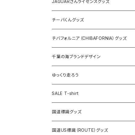
ホテルキーホルダー
ホテルキーホルダー
バッグ
キャップ
ステッカー
JAGUARさんライセンスグッズ
ステッカー
クリアファイル
ステッカー
バッグ
缶バッジ
Tシャツ
チーバくんグッズ
ステッカー大
缶バッジ32mm
Tシャツ
缶バッジ
ステッカー
エコバッグ
ステッカー
Tシャツ
チバフォルニア（CHIBAFORNIA）グッズ
選手ステッカー
缶バッジ54mm
キャップ
キーホルダー
缶バッジ
JAGUARさんコラボグッズ
缶バッジ
キャップ
Tシャツ
千葉の海ブランドデザイン
選手缶バッジ54mm
Tシャツ
トートバッグ
クリアファイル
キーホルダー
サコッシュ
クリアファイル
エコバッグ
キャップ
Tシャツ
ゆっくり走ろう
ステッカー
ランチバッグ
クリアファイル
ホテルキーホルダー
マスク
ステッカー
ステッカー
キャップ
Tシャツ
SALE T-shirt
エコバッグ
モーテルキーホルダー
エコバッグ
モーテルキーホルダー
ホテルキーホルダー
ステッカー
ステッカー
国道標識グッズ
トートバッグ
千葉ロッテマリーンズコラボ
ホテルキーホルダー
ホテルキーホルダー
ステッカー
国道US標識（ROUTE）グッズ