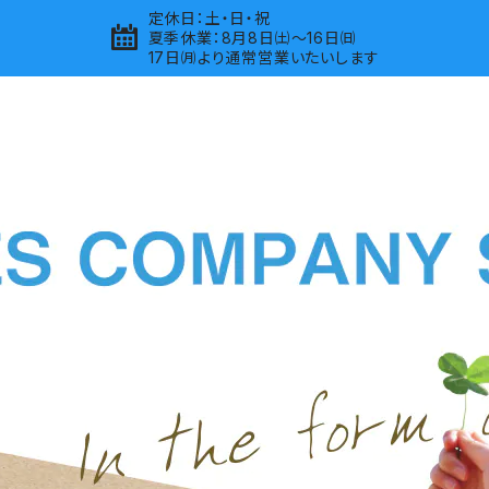
定休日：土・日・祝
夏季休業：8月8日㈯～16日㈰
17日㈪より通常営業いたいします