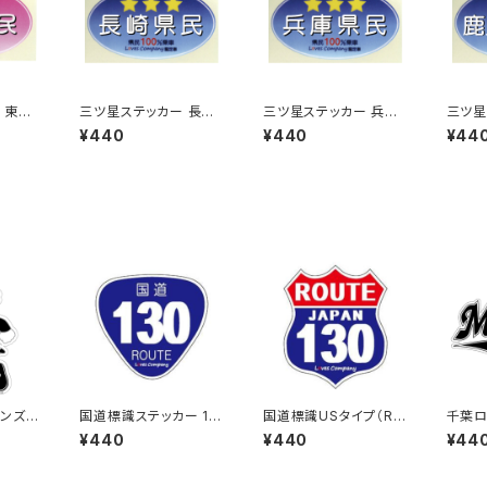
 東京
三ツ星ステッカー 長崎
三ツ星ステッカー 兵庫
三ツ星
県民(ブルー)
県民(ブルー)
島県民
¥440
¥440
¥44
ンズス
国道標識ステッカー 13
国道標識USタイプ（RO
千葉ロ
0号線
UTE）ステッカー 130号
テッカ
¥440
¥440
¥44
線