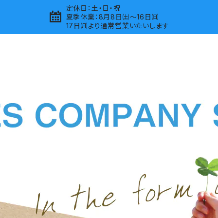
定休日：土・日・祝
夏季休業：8月8日㈯～16日㈰
17日㈪より通常営業いたいします