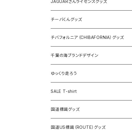
ホテルキーホルダー
ホテルキーホルダー
バッグ
キャップ
ステッカー
JAGUARさんライセンスグッズ
ステッカー
クリアファイル
ステッカー
バッグ
缶バッジ
Tシャツ
チーバくんグッズ
ステッカー大
缶バッジ32mm
Tシャツ
缶バッジ
ステッカー
エコバッグ
ステッカー
Tシャツ
チバフォルニア（CHIBAFORNIA）グッズ
選手ステッカー
缶バッジ54mm
キャップ
キーホルダー
缶バッジ
JAGUARさんコラボグッズ
缶バッジ
キャップ
Tシャツ
千葉の海ブランドデザイン
選手缶バッジ54mm
Tシャツ
トートバッグ
クリアファイル
キーホルダー
サコッシュ
クリアファイル
エコバッグ
キャップ
Tシャツ
ゆっくり走ろう
ステッカー
ランチバッグ
クリアファイル
ホテルキーホルダー
マスク
ステッカー
ステッカー
キャップ
Tシャツ
SALE T-shirt
エコバッグ
モーテルキーホルダー
エコバッグ
モーテルキーホルダー
ホテルキーホルダー
ステッカー
ステッカー
国道標識グッズ
トートバッグ
千葉ロッテマリーンズコラボ
ホテルキーホルダー
ホテルキーホルダー
ステッカー
国道US標識（ROUTE）グッズ