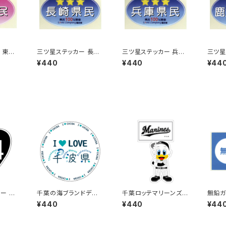
 東京
三ツ星ステッカー 長崎
三ツ星ステッカー 兵庫
三ツ星
県民(ブルー)
県民(ブルー)
島県民
¥440
¥440
¥44
ー 31
千葉の海ブランドデザ
千葉ロッテマリーンズス
無鉛ガ
イン：ステッカー3
テッカー12
¥440
¥440
¥44