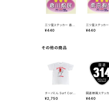
三ツ星ステッカー 香川
三ツ星ステッカー
県民(ピンク)
都民(ピンク)
¥440
¥440
その他の商品
チーバくん Surf Cors
国道標識ステッカ
t：Tシャツ（White）
4号線（ブラック）
¥2,750
¥440