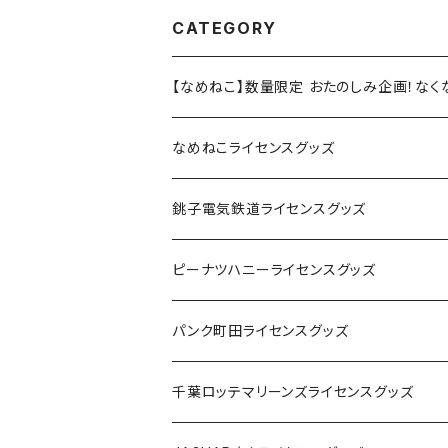
CATEGORY
【なめねこ】数量限定 おたのしみ企画！な
なめねこライセンスグッズ
Tシャツ
銚子電気鉄道ライセンスグッズ
キャップ
ステッカー
ピーナツハニーライセンスグッズ
ステッカー
缶バッジ
Tシャツ
パンク町田ライセンスグッズ
缶バッジ
アクリルキーホルダー
キャップ
Tシャツ
千葉ロッテマリーンズライセンスグッズ