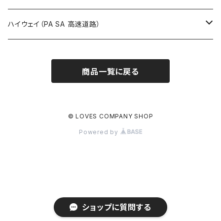
ROUTE900～1000号線
ROUTE 800～899号線
ROUTE 700～799号線
群馬県
Tシャツ
ハイウェイ（PA SA 高速道路）
ROUTE 900～1000号線
ROUTE 800～899号線
埼玉県
キャップ
ホテルキーホルダー
ROUTE 900～1000号線
商品一覧に戻る
Tシャツ
千葉県
ステッカー
ステッカー
Tシャツ
東京都
缶バッジ
© LOVES COMPANY SHOP
Powered by
ステッカー
神奈川県
アクリルキーホルダー
キャップ
新潟県
ホテルキーホルダー
ホテルキーホルダー
富山県
クリアファイル
ショップに質問する