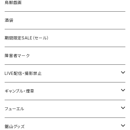
ROUTE100～199号線
ROUTE 0～99号線
キャップ
青森県
ステッカー
鳥獣戯画
国道300～399号線
ROUTE200～299号線
ROUTE 100～199号線
ROUTE 0～99号線
岩手県
酒袋
国道400～499号線
ROUTE300～399号線
ROUTE 200～299号線
ROUTE 100～199号線
宮城県
期間限定SALE（セール）
国道500～599号線
ROUTE400～499号線
ROUTE 300～399号線
ROUTE 200～299号線
秋田県
障害者マーク
国道600～699号線
ROUTE500～599号線
ROUTE 400～499号線
ROUTE 300～399号線
Tシャツ
山形県
LIVE配信・撮影禁止
国道700～799号線
ROUTE600～699号線
ROUTE 500～599号線
ROUTE 400～499号線
ステッカー
福島県
LIVE配信禁止
ギャンブル・煙草
国道800～899号線
ROUTE700～799号線
ROUTE 600～699号線
ROUTE 500～599号線
茨城県
撮影禁止
ホテルキーホルダー
フューエル
国道900～1000号線
ROUTE800～899号線
ROUTE 700～799号線
ROUTE 600～699号線
栃木県
たばこ・禁煙ステッカー
ステッカー
鋸山グッズ