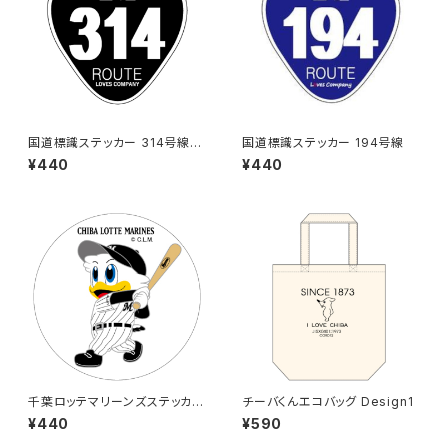
国道標識ステッカー 314号線
国道標識ステッカー 194号線
（ブラック）
¥440
¥440
千葉ロッテマリーンズステッカー
チーバくんエコバッグ Design1
8
¥440
¥590