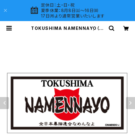
定休日：土・日・祝
夏季休業：8月8日㈯～16日㈰
17日㈪より通常営業いたいします
TOKUSHIMA NAMENNAYO（な
めねこ）ご当地ステッカー B-5 | LOV
ES COMPANY SHOP