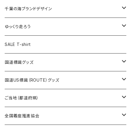
選手ステッカー
缶バッジ54mm
キャップ
キーホルダー
缶バッジ
JAGUARさんコラボグッズ
缶バッジ
キャップ
Tシャツ
千葉の海ブランドデザイン
選手缶バッジ54mm
Tシャツ
トートバッグ
クリアファイル
キーホルダー
サコッシュ
クリアファイル
エコバッグ
キャップ
Tシャツ
ゆっくり走ろう
ステッカー
ランチバッグ
クリアファイル
ホテルキーホルダー
マスク
ステッカー
ステッカー
キャップ
Tシャツ
SALE T-shirt
エコバッグ
モーテルキーホルダー
エコバッグ
モーテルキーホルダー
ホテルキーホルダー
ステッカー
ステッカー
国道標識グッズ
トートバッグ
千葉ロッテマリーンズコラボ
ホテルキーホルダー
ホテルキーホルダー
ステッカー
国道US標識（ROUTE）グッズ
国道0～99号線
トートバッグ
Tシャツ
ステッカー
ご当地（都道府県）
国道100～199号線
ROUTE 0～99号線
キャップ
Tシャツ
北海道
全国着座推進協会
国道200～299号線