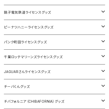
Tシャツ
銚子電気鉄道ライセンスグッズ
キャップ
ステッカー
ピーナツハニーライセンスグッズ
ステッカー
缶バッジ
Tシャツ
パンク町田ライセンスグッズ
缶バッジ
アクリルキーホルダー
キャップ
Tシャツ
千葉ロッテマリーンズライセンスグッズ
ホテルキーホルダー
ホテルキーホルダー
バッグ
キャップ
ステッカー
JAGUARさんライセンスグッズ
ステッカー
クリアファイル
ステッカー
バッグ
缶バッジ
Tシャツ
チーバくんグッズ
ステッカー大
缶バッジ32mm
Tシャツ
缶バッジ
ステッカー
エコバッグ
ステッカー
Tシャツ
チバフォルニア（CHIBAFORNIA）グッズ