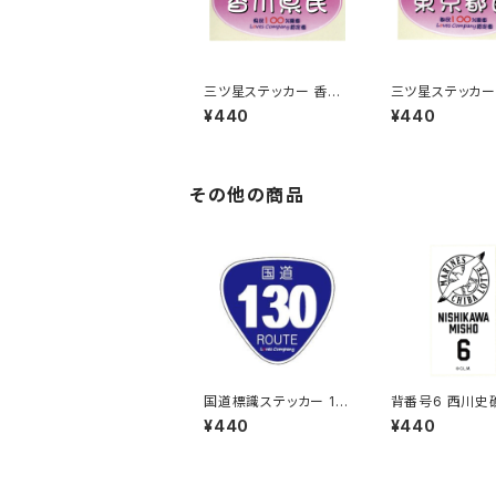
三ツ星ステッカー 香川
三ツ星ステッカー
県民(ピンク)
都民(ピンク)
¥440
¥440
その他の商品
国道標識ステッカー 13
背番号6 西川史
0号線
ロッテマリーンズ
¥440
¥440
ステッカー（ホワイ