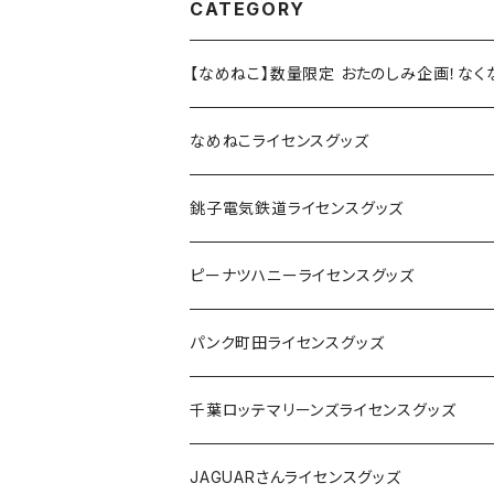
CATEGORY
【なめねこ】数量限定 おたのしみ企画！な
なめねこライセンスグッズ
Tシャツ
銚子電気鉄道ライセンスグッズ
キャップ
ステッカー
ピーナツハニーライセンスグッズ
ステッカー
缶バッジ
Tシャツ
パンク町田ライセンスグッズ
缶バッジ
アクリルキーホルダー
キャップ
Tシャツ
千葉ロッテマリーンズライセンスグッズ
ホテルキーホルダー
ホテルキーホルダー
バッグ
キャップ
ステッカー
JAGUARさんライセンスグッズ