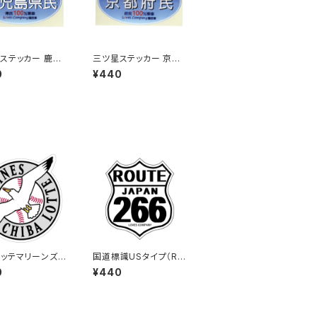
ステッカー 鹿児
三ツ星ステッカー 京都
(ブルー)
府民(ブルー)
0
¥440
ッテマリーンズス
国道標識USタイプ（RO
ー15
UTE）ステッカー 266
0
¥440
号線（ホワイト）