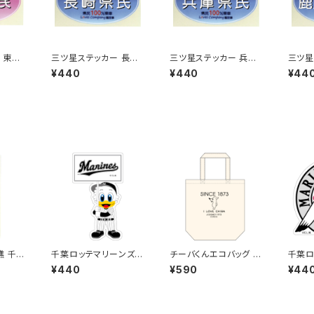
 東京
三ツ星ステッカー 長崎
三ツ星ステッカー 兵庫
三ツ星
県民(ブルー)
県民(ブルー)
島県民
¥440
¥440
¥44
礁 千葉
千葉ロッテマリーンズス
チーバくんエコバッグ D
千葉ロ
 選手
テッカー12
esign1
テッカ
¥440
¥590
¥44
トB)