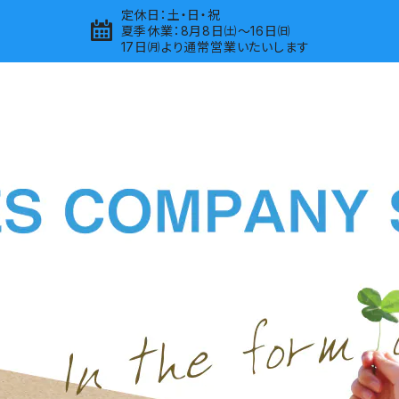
定休日：土・日・祝
夏季休業：8月8日㈯～16日㈰
17日㈪より通常営業いたいします