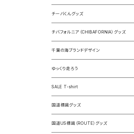
ステッカー
クリアファイル
ステッカー
バッグ
缶バッジ
Tシャツ
チーバくんグッズ
ステッカー大
缶バッジ32mm
Tシャツ
缶バッジ
ステッカー
エコバッグ
ステッカー
Tシャツ
チバフォルニア（CHIBAFORNIA）グッズ
選手ステッカー
缶バッジ54mm
キャップ
キーホルダー
缶バッジ
JAGUARさんコラボグッズ
缶バッジ
キャップ
Tシャツ
千葉の海ブランドデザイン
選手缶バッジ54mm
Tシャツ
トートバッグ
クリアファイル
キーホルダー
サコッシュ
クリアファイル
エコバッグ
キャップ
Tシャツ
ゆっくり走ろう
ステッカー
ランチバッグ
クリアファイル
ホテルキーホルダー
マスク
ステッカー
ステッカー
キャップ
Tシャツ
SALE T-shirt
エコバッグ
モーテルキーホルダー
エコバッグ
モーテルキーホルダー
ホテルキーホルダー
ステッカー
ステッカー
国道標識グッズ
トートバッグ
千葉ロッテマリーンズコラボ
ホテルキーホルダー
ホテルキーホルダー
ステッカー
国道US標識（ROUTE）グッズ