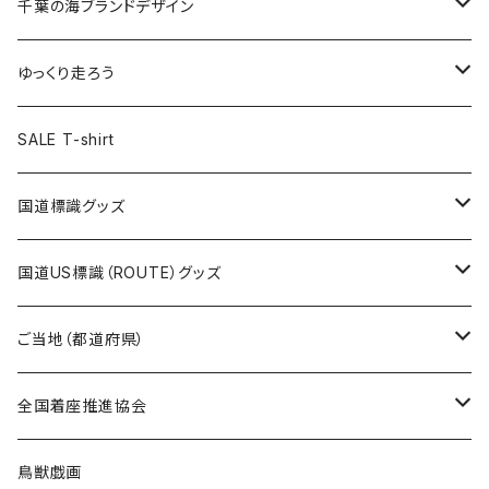
キャップ
キーホルダー
缶バッジ
JAGUARさんコラボグッズ
缶バッジ
キャップ
Tシャツ
千葉の海ブランドデザイン
選手缶バッジ54mm
Tシャツ
トートバッグ
クリアファイル
キーホルダー
サコッシュ
クリアファイル
エコバッグ
キャップ
Tシャツ
ゆっくり走ろう
ステッカー
ランチバッグ
クリアファイル
ホテルキーホルダー
マスク
ステッカー
ステッカー
キャップ
Tシャツ
SALE T-shirt
エコバッグ
モーテルキーホルダー
エコバッグ
モーテルキーホルダー
ホテルキーホルダー
ステッカー
ステッカー
国道標識グッズ
トートバッグ
千葉ロッテマリーンズコラボ
ホテルキーホルダー
ホテルキーホルダー
ステッカー
国道US標識（ROUTE）グッズ
国道0～99号線
トートバッグ
Tシャツ
ステッカー
ご当地（都道府県）
国道100～199号線
ROUTE 0～99号線
キャップ
Tシャツ
北海道
全国着座推進協会
国道200～299号線
ROUTE100～199号線
ROUTE 0～99号線
キャップ
青森県
ステッカー
鳥獣戯画