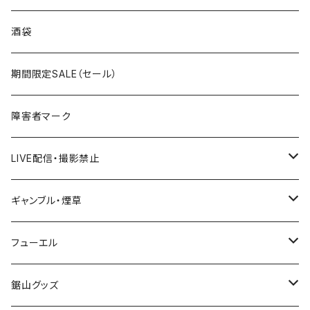
国道300～399号線
ROUTE200～299号線
ROUTE 100～199号線
ROUTE 0～99号線
岩手県
酒袋
国道400～499号線
ROUTE300～399号線
ROUTE 200～299号線
ROUTE 100～199号線
宮城県
期間限定SALE（セール）
国道500～599号線
ROUTE400～499号線
ROUTE 300～399号線
ROUTE 200～299号線
秋田県
障害者マーク
国道600～699号線
ROUTE500～599号線
ROUTE 400～499号線
ROUTE 300～399号線
Tシャツ
山形県
LIVE配信・撮影禁止
国道700～799号線
ROUTE600～699号線
ROUTE 500～599号線
ROUTE 400～499号線
ステッカー
福島県
LIVE配信禁止
ギャンブル・煙草
国道800～899号線
ROUTE700～799号線
ROUTE 600～699号線
ROUTE 500～599号線
茨城県
撮影禁止
ホテルキーホルダー
フューエル
国道900～1000号線
ROUTE800～899号線
ROUTE 700～799号線
ROUTE 600～699号線
栃木県
たばこ・禁煙ステッカー
ステッカー
鋸山グッズ
ROUTE900～1000号線
ROUTE 800～899号線
ROUTE 700～799号線