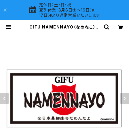
定休日：土・日・祝
夏季休業：8月8日㈯～16日㈰
17日㈪より通常営業いたいします
GIFU NAMENNAYO（なめねこ）ご
当地ステッカー B-5 | LOVES COM
PANY SHOP