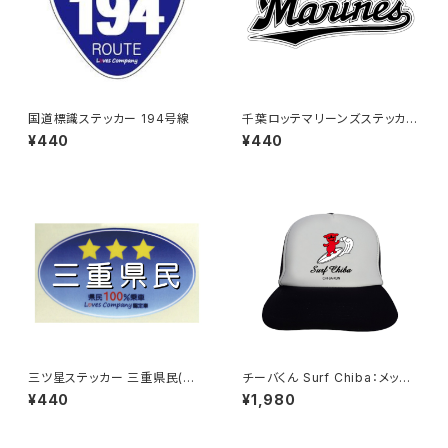
国道標識ステッカー 194号線
千葉ロッテマリーンズステッカー
16
¥440
¥440
三ツ星ステッカー 三重県民(ブ
チーバくん Surf Chiba：メッシ
ルー)
ュキャップ（Aホワイト）
¥440
¥1,980