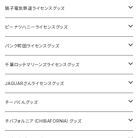
Tシャツ
銚子電気鉄道ライセンスグッズ
キャップ
ステッカー
ピーナツハニーライセンスグッズ
ステッカー
缶バッジ
Tシャツ
パンク町田ライセンスグッズ
缶バッジ
アクリルキーホルダー
キャップ
Tシャツ
千葉ロッテマリーンズライセンスグッズ
ホテルキーホルダー
ホテルキーホルダー
バッグ
キャップ
ステッカー
JAGUARさんライセンスグッズ
ステッカー
クリアファイル
ステッカー
バッグ
缶バッジ
Tシャツ
チーバくんグッズ
ステッカー大
缶バッジ32mm
Tシャツ
缶バッジ
ステッカー
エコバッグ
ステッカー
Tシャツ
チバフォルニア（CHIBAFORNIA）グッズ
選手ステッカー
缶バッジ54mm