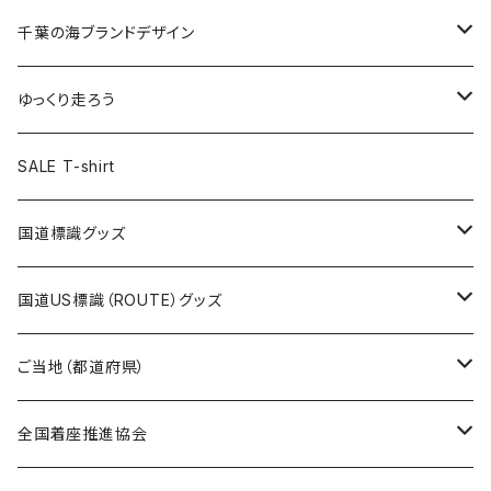
選手ステッカー
缶バッジ54mm
キャップ
キーホルダー
缶バッジ
JAGUARさんコラボグッズ
缶バッジ
キャップ
Tシャツ
千葉の海ブランドデザイン
選手缶バッジ54mm
Tシャツ
トートバッグ
クリアファイル
キーホルダー
サコッシュ
クリアファイル
エコバッグ
キャップ
Tシャツ
ゆっくり走ろう
ステッカー
ランチバッグ
クリアファイル
ホテルキーホルダー
マスク
ステッカー
ステッカー
キャップ
Tシャツ
SALE T-shirt
エコバッグ
モーテルキーホルダー
エコバッグ
モーテルキーホルダー
ホテルキーホルダー
ステッカー
ステッカー
国道標識グッズ
トートバッグ
千葉ロッテマリーンズコラボ
ホテルキーホルダー
ホテルキーホルダー
ステッカー
国道US標識（ROUTE）グッズ
国道0～99号線
トートバッグ
Tシャツ
ステッカー
ご当地（都道府県）
国道100～199号線
ROUTE 0～99号線
キャップ
Tシャツ
北海道
全国着座推進協会
国道200～299号線