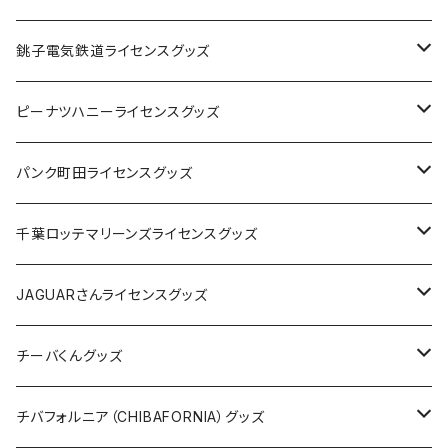
Tシャツ
銚子電気鉄道ライセンスグッズ
キャップ
ステッカー
ピーナツハニーライセンスグッズ
ステッカー
缶バッジ
Tシャツ
パンク町田ライセンスグッズ
缶バッジ
アクリルキーホルダー
キャップ
Tシャツ
千葉ロッテマリーンズライセンスグッズ
ホテルキーホルダー
ホテルキーホルダー
バッグ
キャップ
ステッカー
JAGUARさんライセンスグッズ
ステッカー
クリアファイル
ステッカー
バッグ
缶バッジ
Tシャツ
チーバくんグッズ
ステッカー大
缶バッジ32mm
Tシャツ
缶バッジ
ステッカー
エコバッグ
ステッカー
Tシャツ
チバフォルニア（CHIBAFORNIA）グッズ