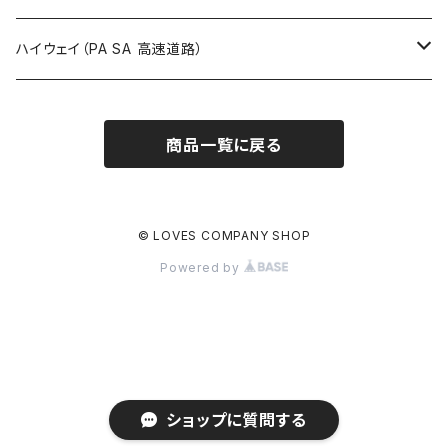
ROUTE900～1000号線
ROUTE 800～899号線
ROUTE 700～799号線
群馬県
Tシャツ
ハイウェイ（PA SA 高速道路）
ROUTE 900～1000号線
ROUTE 800～899号線
埼玉県
キャップ
ホテルキーホルダー
ROUTE 900～1000号線
商品一覧に戻る
Tシャツ
千葉県
ステッカー
ステッカー
Tシャツ
東京都
缶バッジ
© LOVES COMPANY SHOP
Powered by
ステッカー
神奈川県
アクリルキーホルダー
キャップ
新潟県
ホテルキーホルダー
ホテルキーホルダー
富山県
クリアファイル
ショップに質問する