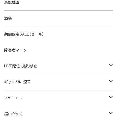
ROUTE100～199号線
ROUTE 0～99号線
キャップ
青森県
ステッカー
鳥獣戯画
国道300～399号線
ROUTE200～299号線
ROUTE 100～199号線
ROUTE 0～99号線
岩手県
酒袋
国道400～499号線
ROUTE300～399号線
ROUTE 200～299号線
ROUTE 100～199号線
宮城県
期間限定SALE（セール）
国道500～599号線
ROUTE400～499号線
ROUTE 300～399号線
ROUTE 200～299号線
秋田県
障害者マーク
国道600～699号線
ROUTE500～599号線
ROUTE 400～499号線
ROUTE 300～399号線
Tシャツ
山形県
LIVE配信・撮影禁止
国道700～799号線
ROUTE600～699号線
ROUTE 500～599号線
ROUTE 400～499号線
ステッカー
福島県
LIVE配信禁止
ギャンブル・煙草
国道800～899号線
ROUTE700～799号線
ROUTE 600～699号線
ROUTE 500～599号線
茨城県
撮影禁止
ホテルキーホルダー
フューエル
国道900～1000号線
ROUTE800～899号線
ROUTE 700～799号線
ROUTE 600～699号線
栃木県
たばこ・禁煙ステッカー
ステッカー
鋸山グッズ