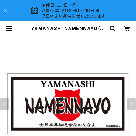
定休日：土・日・祝
夏季休業：8月8日㈯～16日㈰
17日㈪より通常営業いたいします
YAMANASHI NAMENNAYO（な
めねこ）ご当地ステッカー B-5 | LOV
ES COMPANY SHOP