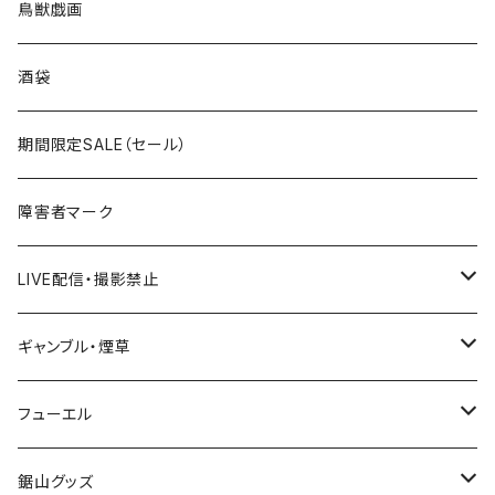
ROUTE100～199号線
ROUTE 0～99号線
キャップ
青森県
ステッカー
鳥獣戯画
国道300～399号線
ROUTE200～299号線
ROUTE 100～199号線
ROUTE 0～99号線
岩手県
酒袋
国道400～499号線
ROUTE300～399号線
ROUTE 200～299号線
ROUTE 100～199号線
宮城県
期間限定SALE（セール）
国道500～599号線
ROUTE400～499号線
ROUTE 300～399号線
ROUTE 200～299号線
秋田県
障害者マーク
国道600～699号線
ROUTE500～599号線
ROUTE 400～499号線
ROUTE 300～399号線
Tシャツ
山形県
LIVE配信・撮影禁止
国道700～799号線
ROUTE600～699号線
ROUTE 500～599号線
ROUTE 400～499号線
ステッカー
福島県
LIVE配信禁止
ギャンブル・煙草
国道800～899号線
ROUTE700～799号線
ROUTE 600～699号線
ROUTE 500～599号線
茨城県
撮影禁止
ホテルキーホルダー
フューエル
国道900～1000号線
ROUTE800～899号線
ROUTE 700～799号線
ROUTE 600～699号線
栃木県
たばこ・禁煙ステッカー
ステッカー
鋸山グッズ