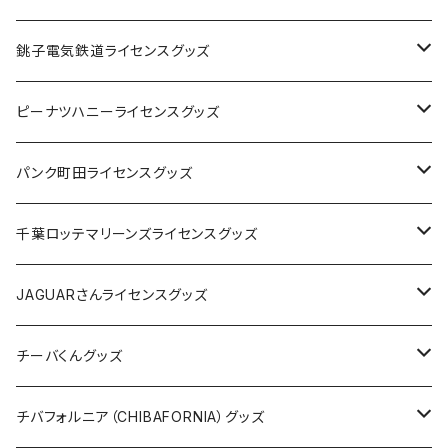
Tシャツ
銚子電気鉄道ライセンスグッズ
キャップ
ステッカー
ピーナツハニーライセンスグッズ
ステッカー
缶バッジ
Tシャツ
パンク町田ライセンスグッズ
缶バッジ
アクリルキーホルダー
キャップ
Tシャツ
千葉ロッテマリーンズライセンスグッズ
ホテルキーホルダー
ホテルキーホルダー
バッグ
キャップ
ステッカー
JAGUARさんライセンスグッズ
ステッカー
クリアファイル
ステッカー
バッグ
缶バッジ
Tシャツ
チーバくんグッズ
ステッカー大
缶バッジ32mm
Tシャツ
缶バッジ
ステッカー
エコバッグ
ステッカー
Tシャツ
チバフォルニア（CHIBAFORNIA）グッズ