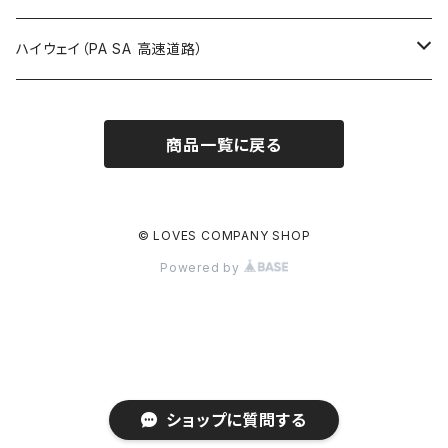
ROUTE900～1000号線
ROUTE 800～899号線
ROUTE 700～799号線
群馬県
Tシャツ
ハイウェイ（PA SA 高速道路）
ROUTE 900～1000号線
ROUTE 800～899号線
埼玉県
キャップ
ホテルキーホルダー
ROUTE 900～1000号線
商品一覧に戻る
Tシャツ
千葉県
ステッカー
ステッカー
Tシャツ
東京都
缶バッジ
© LOVES COMPANY SHOP
Powered by
ステッカー
神奈川県
アクリルキーホルダー
キャップ
新潟県
ホテルキーホルダー
ホテルキーホルダー
富山県
クリアファイル
ショップに質問する