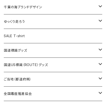
選手ステッカー
缶バッジ54mm
キャップ
キーホルダー
缶バッジ
JAGUARさんコラボグッズ
缶バッジ
キャップ
Tシャツ
千葉の海ブランドデザイン
選手缶バッジ54mm
Tシャツ
トートバッグ
クリアファイル
キーホルダー
サコッシュ
クリアファイル
エコバッグ
キャップ
Tシャツ
ゆっくり走ろう
ステッカー
ランチバッグ
クリアファイル
ホテルキーホルダー
マスク
ステッカー
ステッカー
キャップ
Tシャツ
SALE T-shirt
エコバッグ
モーテルキーホルダー
エコバッグ
モーテルキーホルダー
ホテルキーホルダー
ステッカー
ステッカー
国道標識グッズ
トートバッグ
千葉ロッテマリーンズコラボ
ホテルキーホルダー
ホテルキーホルダー
ステッカー
国道US標識（ROUTE）グッズ
国道0～99号線
トートバッグ
Tシャツ
ステッカー
ご当地（都道府県）
国道100～199号線
ROUTE 0～99号線
キャップ
Tシャツ
北海道
全国着座推進協会
国道200～299号線