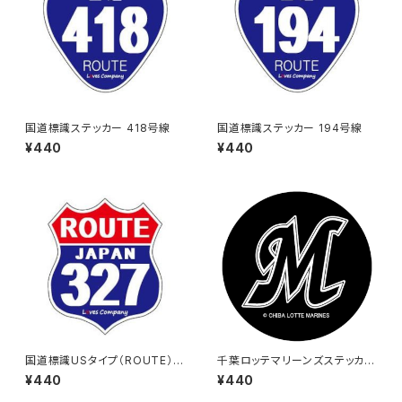
国道標識ステッカー 418号線
国道標識ステッカー 194号線
¥440
¥440
国道標識USタイプ（ROUTE）ス
千葉ロッテマリーンズステッカー
テッカー 327号線
6
¥440
¥440