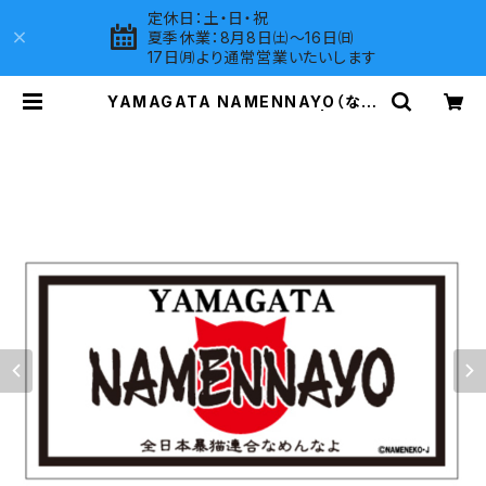
定休日：土・日・祝
夏季休業：8月8日㈯～16日㈰
17日㈪より通常営業いたいします
YAMAGATA NAMENNAYO（なめ
ねこ）ご当地ステッカー B-5 | LOVE
S COMPANY SHOP