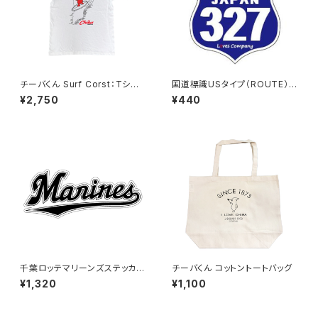
チーバくん Surf Corst：Tシャ
国道標識USタイプ（ROUTE）ス
ツ（White）
テッカー 327号線
¥2,750
¥440
千葉ロッテマリーンズステッカー
チーバくん コットントートバッグ
16（特大）
¥1,320
¥1,100