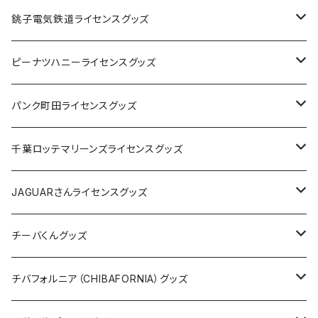
Tシャツ
銚子電気鉄道ライセンスグッズ
キャップ
ステッカー
ピーナツハニーライセンスグッズ
ステッカー
缶バッジ
Tシャツ
パンク町田ライセンスグッズ
缶バッジ
アクリルキーホルダー
キャップ
Tシャツ
千葉ロッテマリーンズライセンスグッズ
ホテルキーホルダー
ホテルキーホルダー
バッグ
キャップ
ステッカー
JAGUARさんライセンスグッズ
ステッカー
クリアファイル
ステッカー
バッグ
缶バッジ
Tシャツ
チーバくんグッズ
ステッカー大
缶バッジ32mm
Tシャツ
缶バッジ
ステッカー
エコバッグ
ステッカー
Tシャツ
チバフォルニア（CHIBAFORNIA）グッズ
選手ステッカー
缶バッジ54mm