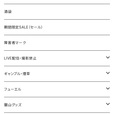
国道300～399号線
ROUTE200～299号線
ROUTE 100～199号線
ROUTE 0～99号線
岩手県
酒袋
国道400～499号線
ROUTE300～399号線
ROUTE 200～299号線
ROUTE 100～199号線
宮城県
期間限定SALE（セール）
国道500～599号線
ROUTE400～499号線
ROUTE 300～399号線
ROUTE 200～299号線
秋田県
障害者マーク
国道600～699号線
ROUTE500～599号線
ROUTE 400～499号線
ROUTE 300～399号線
Tシャツ
山形県
LIVE配信・撮影禁止
国道700～799号線
ROUTE600～699号線
ROUTE 500～599号線
ROUTE 400～499号線
ステッカー
福島県
LIVE配信禁止
ギャンブル・煙草
国道800～899号線
ROUTE700～799号線
ROUTE 600～699号線
ROUTE 500～599号線
茨城県
撮影禁止
ホテルキーホルダー
フューエル
国道900～1000号線
ROUTE800～899号線
ROUTE 700～799号線
ROUTE 600～699号線
栃木県
たばこ・禁煙ステッカー
ステッカー
鋸山グッズ
ROUTE900～1000号線
ROUTE 800～899号線
ROUTE 700～799号線