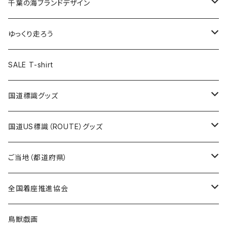
キャップ
キーホルダー
缶バッジ
JAGUARさんコラボグッズ
缶バッジ
キャップ
Tシャツ
千葉の海ブランドデザイン
選手缶バッジ54mm
Tシャツ
トートバッグ
クリアファイル
キーホルダー
サコッシュ
クリアファイル
エコバッグ
キャップ
Tシャツ
ゆっくり走ろう
ステッカー
ランチバッグ
クリアファイル
ホテルキーホルダー
マスク
ステッカー
ステッカー
キャップ
Tシャツ
SALE T-shirt
エコバッグ
モーテルキーホルダー
エコバッグ
モーテルキーホルダー
ホテルキーホルダー
ステッカー
ステッカー
国道標識グッズ
トートバッグ
千葉ロッテマリーンズコラボ
ホテルキーホルダー
ホテルキーホルダー
ステッカー
国道US標識（ROUTE）グッズ
国道0～99号線
トートバッグ
Tシャツ
ステッカー
ご当地（都道府県）
国道100～199号線
ROUTE 0～99号線
キャップ
Tシャツ
北海道
全国着座推進協会
国道200～299号線
ROUTE100～199号線
ROUTE 0～99号線
キャップ
青森県
ステッカー
鳥獣戯画