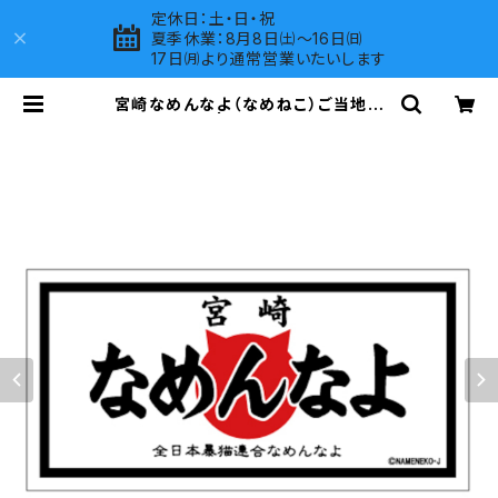
定休日：土・日・祝
夏季休業：8月8日㈯～16日㈰
17日㈪より通常営業いたいします
宮崎なめんなよ（なめねこ）ご当地ス
テッカー B-3 | LOVES COMPANY
SHOP