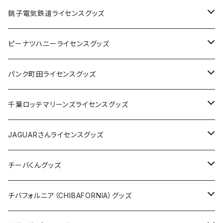
Tシャツ
銚子電気鉄道ライセンスグッズ
キャップ
ステッカー
ピーナツハニーライセンスグッズ
ステッカー
缶バッジ
Tシャツ
パンク町田ライセンスグッズ
缶バッジ
アクリルキーホルダー
キャップ
Tシャツ
千葉ロッテマリーンズライセンスグッズ
ホテルキーホルダー
ホテルキーホルダー
バッグ
キャップ
ステッカー
JAGUARさんライセンスグッズ
ステッカー
クリアファイル
ステッカー
バッグ
缶バッジ
Tシャツ
チーバくんグッズ
ステッカー大
缶バッジ32mm
Tシャツ
缶バッジ
ステッカー
エコバッグ
ステッカー
Tシャツ
チバフォルニア（CHIBAFORNIA）グッズ
選手ステッカー
缶バッジ54mm