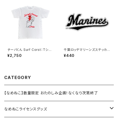
チーバくん Surf Corst：Tシャ
千葉ロッテマリーンズステッカー
ツ（White）
16
¥2,750
¥440
CATEGORY
【なめねこ】数量限定 おたのしみ企画！なくなり次第終了
なめねこライセンスグッズ