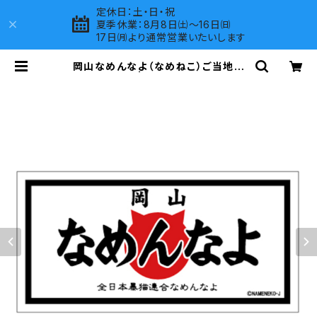
定休日：土・日・祝
夏季休業：8月8日㈯～16日㈰
17日㈪より通常営業いたいします
岡山なめんなよ（なめねこ）ご当地ス
テッカー B-3 | LOVES COMPANY
SHOP