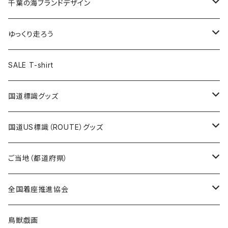
キャップ
キーホルダー
缶バッジ
JAGUARさんコラボグッズ
缶バッジ
キャップ
Tシャツ
千葉の海ブランドデザイン
選手缶バッジ54mm
Tシャツ
トートバッグ
クリアファイル
キーホルダー
サコッシュ
クリアファイル
エコバッグ
キャップ
Tシャツ
ゆっくり走ろう
ステッカー
ランチバッグ
クリアファイル
ホテルキーホルダー
マスク
ステッカー
ステッカー
キャップ
Tシャツ
SALE T-shirt
エコバッグ
モーテルキーホルダー
エコバッグ
モーテルキーホルダー
ホテルキーホルダー
ステッカー
ステッカー
国道標識グッズ
トートバッグ
千葉ロッテマリーンズコラボ
ホテルキーホルダー
ホテルキーホルダー
ステッカー
国道US標識（ROUTE）グッズ
国道0～99号線
トートバッグ
Tシャツ
ステッカー
ご当地（都道府県）
国道100～199号線
ROUTE 0～99号線
キャップ
Tシャツ
北海道
全国着座推進協会
国道200～299号線
ROUTE100～199号線
ROUTE 0～99号線
キャップ
青森県
ステッカー
鳥獣戯画