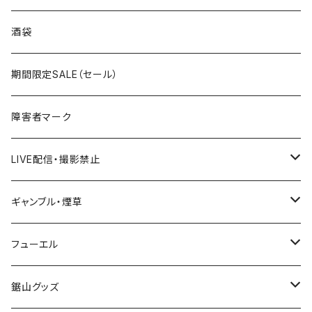
国道300～399号線
ROUTE200～299号線
ROUTE 100～199号線
ROUTE 0～99号線
岩手県
酒袋
国道400～499号線
ROUTE300～399号線
ROUTE 200～299号線
ROUTE 100～199号線
宮城県
期間限定SALE（セール）
国道500～599号線
ROUTE400～499号線
ROUTE 300～399号線
ROUTE 200～299号線
秋田県
障害者マーク
国道600～699号線
ROUTE500～599号線
ROUTE 400～499号線
ROUTE 300～399号線
Tシャツ
山形県
LIVE配信・撮影禁止
国道700～799号線
ROUTE600～699号線
ROUTE 500～599号線
ROUTE 400～499号線
ステッカー
福島県
LIVE配信禁止
ギャンブル・煙草
国道800～899号線
ROUTE700～799号線
ROUTE 600～699号線
ROUTE 500～599号線
茨城県
撮影禁止
ホテルキーホルダー
フューエル
国道900～1000号線
ROUTE800～899号線
ROUTE 700～799号線
ROUTE 600～699号線
栃木県
たばこ・禁煙ステッカー
ステッカー
鋸山グッズ
ROUTE900～1000号線
ROUTE 800～899号線
ROUTE 700～799号線