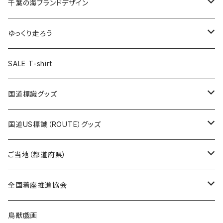
キャップ
キーホルダー
缶バッジ
JAGUARさんコラボグッズ
缶バッジ
キャップ
Tシャツ
千葉の海ブランドデザイン
選手缶バッジ54mm
Tシャツ
トートバッグ
クリアファイル
キーホルダー
サコッシュ
クリアファイル
エコバッグ
キャップ
Tシャツ
ゆっくり走ろう
ステッカー
ランチバッグ
クリアファイル
ホテルキーホルダー
マスク
ステッカー
ステッカー
キャップ
Tシャツ
SALE T-shirt
エコバッグ
モーテルキーホルダー
エコバッグ
モーテルキーホルダー
ホテルキーホルダー
ステッカー
ステッカー
国道標識グッズ
トートバッグ
千葉ロッテマリーンズコラボ
ホテルキーホルダー
ホテルキーホルダー
ステッカー
国道US標識（ROUTE）グッズ
国道0～99号線
トートバッグ
Tシャツ
ステッカー
ご当地（都道府県）
国道100～199号線
ROUTE 0～99号線
キャップ
Tシャツ
北海道
全国着座推進協会
国道200～299号線
ROUTE100～199号線
ROUTE 0～99号線
キャップ
青森県
ステッカー
鳥獣戯画