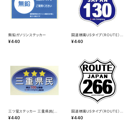
無鉛ガソリンステッカー
国道標識USタイプ（ROUTE）ス
テッカー 130号線
¥440
¥440
三ツ星ステッカー 三重県民(ブ
国道標識USタイプ（ROUTE）ス
ルー)
テッカー 266号線（ホワイト）
¥440
¥440