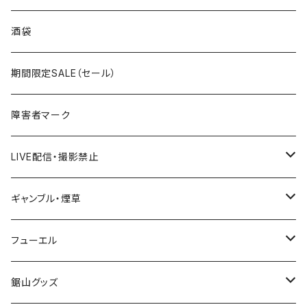
国道300～399号線
ROUTE200～299号線
ROUTE 100～199号線
ROUTE 0～99号線
岩手県
酒袋
国道400～499号線
ROUTE300～399号線
ROUTE 200～299号線
ROUTE 100～199号線
宮城県
期間限定SALE（セール）
国道500～599号線
ROUTE400～499号線
ROUTE 300～399号線
ROUTE 200～299号線
秋田県
障害者マーク
国道600～699号線
ROUTE500～599号線
ROUTE 400～499号線
ROUTE 300～399号線
Tシャツ
山形県
LIVE配信・撮影禁止
国道700～799号線
ROUTE600～699号線
ROUTE 500～599号線
ROUTE 400～499号線
ステッカー
福島県
LIVE配信禁止
ギャンブル・煙草
国道800～899号線
ROUTE700～799号線
ROUTE 600～699号線
ROUTE 500～599号線
茨城県
撮影禁止
ホテルキーホルダー
フューエル
国道900～1000号線
ROUTE800～899号線
ROUTE 700～799号線
ROUTE 600～699号線
栃木県
たばこ・禁煙ステッカー
ステッカー
鋸山グッズ
ROUTE900～1000号線
ROUTE 800～899号線
ROUTE 700～799号線