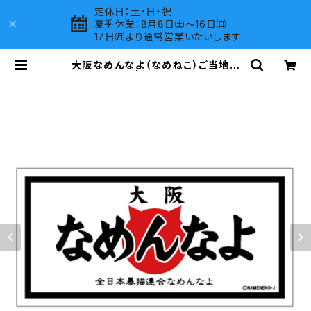
定休日：土・日・祝
夏季休業：8月8日㈯～16日㈰
17日㈪より通常営業いたいします
大阪なめんなよ（なめねこ）ご当地ス
テッカー B-3 | LOVES COMPANY
SHOP