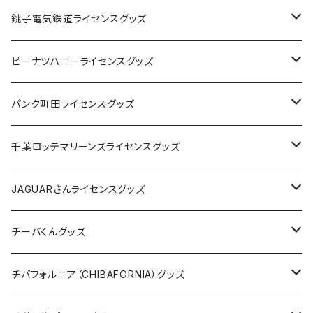
Tシャツ
銚子電気鉄道ライセンスグッズ
キャップ
ステッカー
ピーナツハニーライセンスグッズ
ステッカー
缶バッジ
Tシャツ
パンク町田ライセンスグッズ
缶バッジ
アクリルキーホルダー
キャップ
Tシャツ
千葉ロッテマリーンズライセンスグッズ
ホテルキーホルダー
ホテルキーホルダー
バッグ
キャップ
ステッカー
JAGUARさんライセンスグッズ
ステッカー
クリアファイル
ステッカー
バッグ
缶バッジ
Tシャツ
チーバくんグッズ
ステッカー大
缶バッジ32mm
Tシャツ
缶バッジ
ステッカー
エコバッグ
ステッカー
Tシャツ
チバフォルニア（CHIBAFORNIA）グッズ
選手ステッカー
缶バッジ54mm