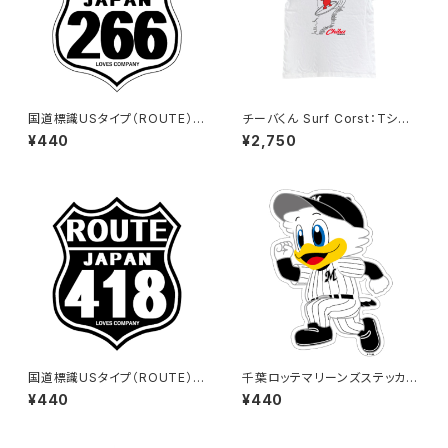
国道標識USタイプ（ROUTE）ス
チーバくん Surf Corst：Tシャ
テッカー 266号線（ホワイト）
ツ（White）
¥440
¥2,750
国道標識USタイプ（ROUTE）ス
千葉ロッテマリーンズステッカー
テッカー 418号線（ブラック）
14
¥440
¥440