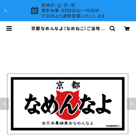
定休日：土・日・祝
夏季休業：8月8日㈯～16日㈰
17日㈪より通常営業いたいします
京都なめんなよ（なめねこ）ご当地ス
テッカー B-3 | LOVES COMPANY
SHOP