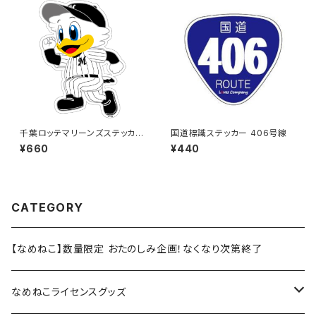
千葉ロッテマリーンズステッカー
国道標識ステッカー 406号線
14（大）
¥660
¥440
CATEGORY
【なめねこ】数量限定 おたのしみ企画！なくなり次第終了
なめねこライセンスグッズ