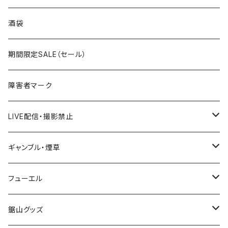
国道300～399号線
ROUTE200～299号線
ROUTE 100～199号線
ROUTE 0～99号線
岩手県
酒袋
国道400～499号線
ROUTE300～399号線
ROUTE 200～299号線
ROUTE 100～199号線
宮城県
期間限定SALE（セール）
国道500～599号線
ROUTE400～499号線
ROUTE 300～399号線
ROUTE 200～299号線
秋田県
障害者マーク
国道600～699号線
ROUTE500～599号線
ROUTE 400～499号線
ROUTE 300～399号線
Tシャツ
山形県
LIVE配信・撮影禁止
国道700～799号線
ROUTE600～699号線
ROUTE 500～599号線
ROUTE 400～499号線
ステッカー
福島県
LIVE配信禁止
ギャンブル・煙草
国道800～899号線
ROUTE700～799号線
ROUTE 600～699号線
ROUTE 500～599号線
茨城県
撮影禁止
ホテルキーホルダー
フューエル
国道900～1000号線
ROUTE800～899号線
ROUTE 700～799号線
ROUTE 600～699号線
栃木県
たばこ・禁煙ステッカー
ステッカー
鋸山グッズ
ROUTE900～1000号線
ROUTE 800～899号線
ROUTE 700～799号線