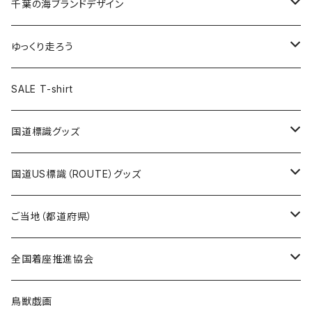
キャップ
キーホルダー
缶バッジ
JAGUARさんコラボグッズ
缶バッジ
キャップ
Tシャツ
千葉の海ブランドデザイン
選手缶バッジ54mm
Tシャツ
トートバッグ
クリアファイル
キーホルダー
サコッシュ
クリアファイル
エコバッグ
キャップ
Tシャツ
ゆっくり走ろう
ステッカー
ランチバッグ
クリアファイル
ホテルキーホルダー
マスク
ステッカー
ステッカー
キャップ
Tシャツ
SALE T-shirt
エコバッグ
モーテルキーホルダー
エコバッグ
モーテルキーホルダー
ホテルキーホルダー
ステッカー
ステッカー
国道標識グッズ
トートバッグ
千葉ロッテマリーンズコラボ
ホテルキーホルダー
ホテルキーホルダー
ステッカー
国道US標識（ROUTE）グッズ
国道0～99号線
トートバッグ
Tシャツ
ステッカー
ご当地（都道府県）
国道100～199号線
ROUTE 0～99号線
キャップ
Tシャツ
北海道
全国着座推進協会
国道200～299号線
ROUTE100～199号線
ROUTE 0～99号線
キャップ
青森県
ステッカー
鳥獣戯画