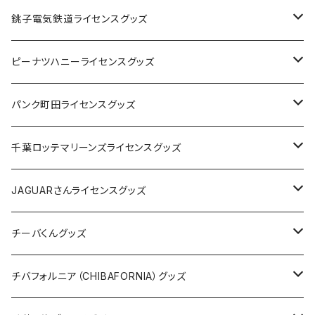
Tシャツ
銚子電気鉄道ライセンスグッズ
キャップ
ステッカー
ピーナツハニーライセンスグッズ
ステッカー
缶バッジ
Tシャツ
パンク町田ライセンスグッズ
缶バッジ
アクリルキーホルダー
キャップ
Tシャツ
千葉ロッテマリーンズライセンスグッズ
ホテルキーホルダー
ホテルキーホルダー
バッグ
キャップ
ステッカー
JAGUARさんライセンスグッズ
ステッカー
クリアファイル
ステッカー
バッグ
缶バッジ
Tシャツ
チーバくんグッズ
ステッカー大
缶バッジ32mm
Tシャツ
缶バッジ
ステッカー
エコバッグ
ステッカー
Tシャツ
チバフォルニア（CHIBAFORNIA）グッズ
選手ステッカー
缶バッジ54mm