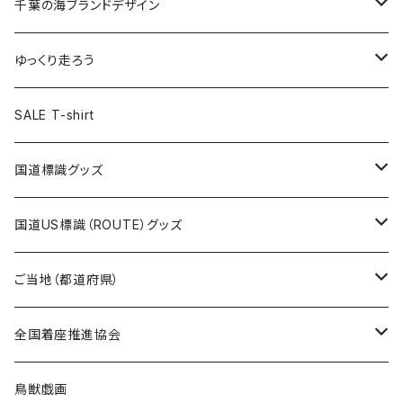
キャップ
キーホルダー
缶バッジ
JAGUARさんコラボグッズ
缶バッジ
キャップ
Tシャツ
千葉の海ブランドデザイン
選手缶バッジ54mm
Tシャツ
トートバッグ
クリアファイル
キーホルダー
サコッシュ
クリアファイル
エコバッグ
キャップ
Tシャツ
ゆっくり走ろう
ステッカー
ランチバッグ
クリアファイル
ホテルキーホルダー
マスク
ステッカー
ステッカー
キャップ
Tシャツ
SALE T-shirt
エコバッグ
モーテルキーホルダー
エコバッグ
モーテルキーホルダー
ホテルキーホルダー
ステッカー
ステッカー
国道標識グッズ
トートバッグ
千葉ロッテマリーンズコラボ
ホテルキーホルダー
ホテルキーホルダー
ステッカー
国道US標識（ROUTE）グッズ
国道0～99号線
トートバッグ
Tシャツ
ステッカー
ご当地（都道府県）
国道100～199号線
ROUTE 0～99号線
キャップ
Tシャツ
北海道
全国着座推進協会
国道200～299号線
ROUTE100～199号線
ROUTE 0～99号線
キャップ
青森県
ステッカー
鳥獣戯画