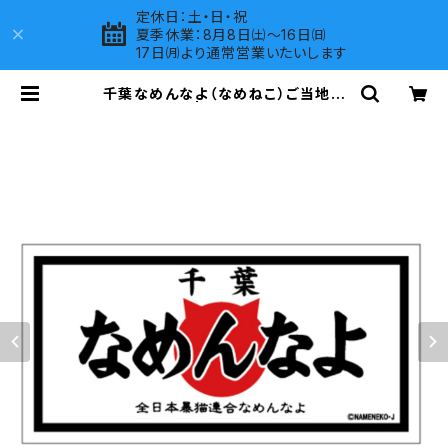
定休日：土・日・祝
夏季休業：8月8日㈯～16日㈰
17日㈪より通常営業いたいします
千葉なめんなよ（なめねこ）ご当地ス
テッカー B-3 | LOVES COMPANY
SHOP