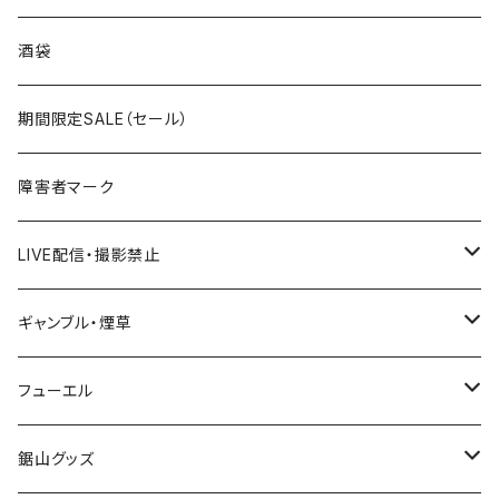
国道300～399号線
ROUTE200～299号線
ROUTE 100～199号線
ROUTE 0～99号線
岩手県
酒袋
国道400～499号線
ROUTE300～399号線
ROUTE 200～299号線
ROUTE 100～199号線
宮城県
期間限定SALE（セール）
国道500～599号線
ROUTE400～499号線
ROUTE 300～399号線
ROUTE 200～299号線
秋田県
障害者マーク
国道600～699号線
ROUTE500～599号線
ROUTE 400～499号線
ROUTE 300～399号線
Tシャツ
山形県
LIVE配信・撮影禁止
国道700～799号線
ROUTE600～699号線
ROUTE 500～599号線
ROUTE 400～499号線
ステッカー
福島県
LIVE配信禁止
ギャンブル・煙草
国道800～899号線
ROUTE700～799号線
ROUTE 600～699号線
ROUTE 500～599号線
茨城県
撮影禁止
ホテルキーホルダー
フューエル
国道900～1000号線
ROUTE800～899号線
ROUTE 700～799号線
ROUTE 600～699号線
栃木県
たばこ・禁煙ステッカー
ステッカー
鋸山グッズ
ROUTE900～1000号線
ROUTE 800～899号線
ROUTE 700～799号線