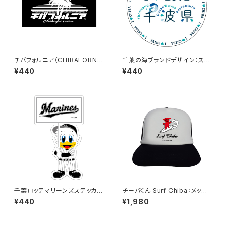
チバフォルニア（CHIBAFORNI
千葉の海ブランドデザイン：ステ
A）ステッカーB（Black）
ッカー3
¥440
¥440
千葉ロッテマリーンズステッカー
チーバくん Surf Chiba：メッシ
12
ュキャップ（Aホワイト）
¥440
¥1,980