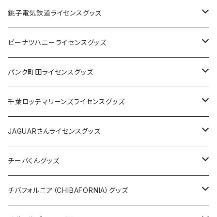
Tシャツ
銚子電気鉄道ライセンスグッズ
キャップ
ステッカー
ピーナツハニーライセンスグッズ
ステッカー
缶バッジ
Tシャツ
パンク町田ライセンスグッズ
缶バッジ
アクリルキーホルダー
キャップ
Tシャツ
千葉ロッテマリーンズライセンスグッズ
ホテルキーホルダー
ホテルキーホルダー
バッグ
キャップ
ステッカー
JAGUARさんライセンスグッズ
ステッカー
クリアファイル
ステッカー
バッグ
缶バッジ
Tシャツ
チーバくんグッズ
ステッカー大
缶バッジ32mm
Tシャツ
缶バッジ
ステッカー
エコバッグ
ステッカー
Tシャツ
チバフォルニア（CHIBAFORNIA）グッズ
選手ステッカー
缶バッジ54mm