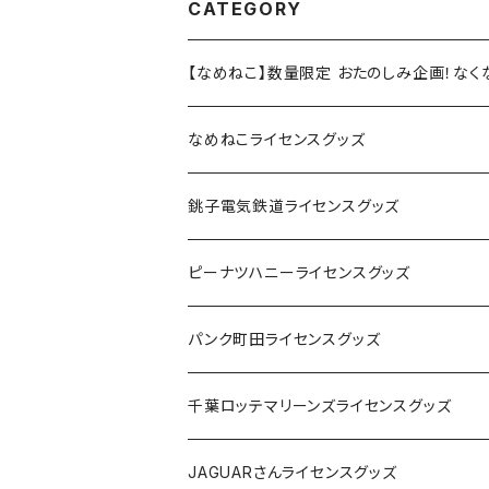
CATEGORY
【なめねこ】数量限定 おたのしみ企画！な
なめねこライセンスグッズ
Tシャツ
銚子電気鉄道ライセンスグッズ
キャップ
ステッカー
ピーナツハニーライセンスグッズ
ステッカー
缶バッジ
Tシャツ
パンク町田ライセンスグッズ
缶バッジ
アクリルキーホルダー
キャップ
Tシャツ
千葉ロッテマリーンズライセンスグッズ
ホテルキーホルダー
ホテルキーホルダー
バッグ
キャップ
ステッカー
JAGUARさんライセンスグッズ