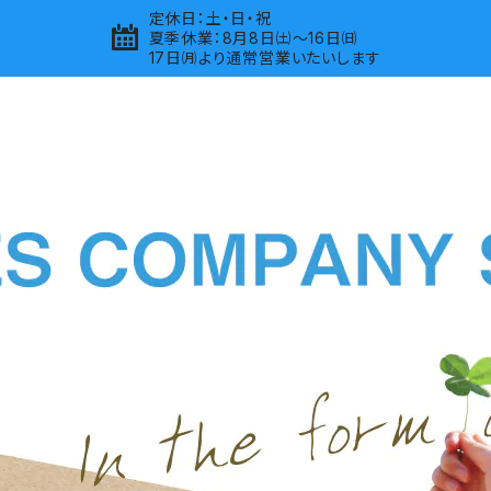
定休日：土・日・祝
夏季休業：8月8日㈯～16日㈰
17日㈪より通常営業いたいします