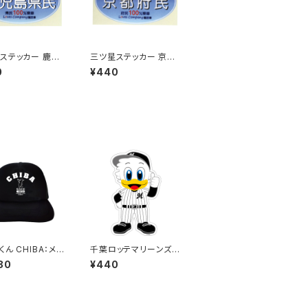
ステッカー 鹿児
三ツ星ステッカー 京都
(ブルー)
府民(ブルー)
0
¥440
ん CHIBA：メッ
千葉ロッテマリーンズス
ャップ（ブラック）
テッカー13
80
¥440