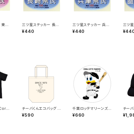
 東京
三ツ星ステッカー 長崎
三ツ星ステッカー 兵庫
三ツ星
県民(ブルー)
県民(ブルー)
島県民
¥440
¥440
¥44
Cors
チーバくんエコバッグ D
千葉ロッテマリーンズス
チーバく
k）
esign1
テッカー8（大）
シュキ
¥590
¥660
¥1,9