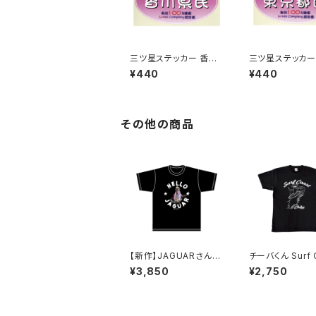
三ツ星ステッカー 香川
三ツ星ステッカー
県民(ピンク)
都民(ピンク)
¥440
¥440
その他の商品
【新作】JAGUARさん
チーバくん Surf 
Tシャツ（HELLO JAG
t：Tシャツ（Blac
¥3,850
¥2,750
UAR）Black