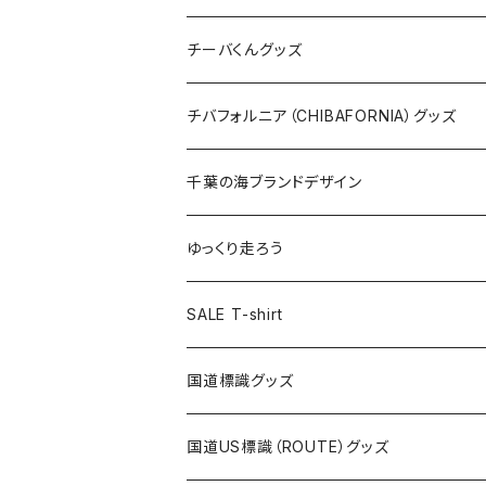
ステッカー
クリアファイル
ステッカー
バッグ
缶バッジ
Tシャツ
チーバくんグッズ
ステッカー大
缶バッジ32mm
Tシャツ
缶バッジ
ステッカー
エコバッグ
ステッカー
Tシャツ
チバフォルニア（CHIBAFORNIA）グッズ
選手ステッカー
缶バッジ54mm
キャップ
キーホルダー
缶バッジ
JAGUARさんコラボグッズ
缶バッジ
キャップ
Tシャツ
千葉の海ブランドデザイン
選手缶バッジ54mm
Tシャツ
トートバッグ
クリアファイル
キーホルダー
サコッシュ
クリアファイル
エコバッグ
キャップ
Tシャツ
ゆっくり走ろう
ステッカー
ランチバッグ
クリアファイル
ホテルキーホルダー
マスク
ステッカー
ステッカー
キャップ
Tシャツ
SALE T-shirt
エコバッグ
モーテルキーホルダー
エコバッグ
モーテルキーホルダー
ホテルキーホルダー
ステッカー
ステッカー
国道標識グッズ
トートバッグ
千葉ロッテマリーンズコラボ
ホテルキーホルダー
ホテルキーホルダー
ステッカー
国道US標識（ROUTE）グッズ