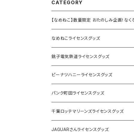
CATEGORY
【なめねこ】数量限定 おたのしみ企画！な
なめねこライセンスグッズ
Tシャツ
銚子電気鉄道ライセンスグッズ
キャップ
ステッカー
ピーナツハニーライセンスグッズ
ステッカー
缶バッジ
Tシャツ
パンク町田ライセンスグッズ
缶バッジ
アクリルキーホルダー
キャップ
Tシャツ
千葉ロッテマリーンズライセンスグッズ
ホテルキーホルダー
ホテルキーホルダー
バッグ
キャップ
ステッカー
JAGUARさんライセンスグッズ