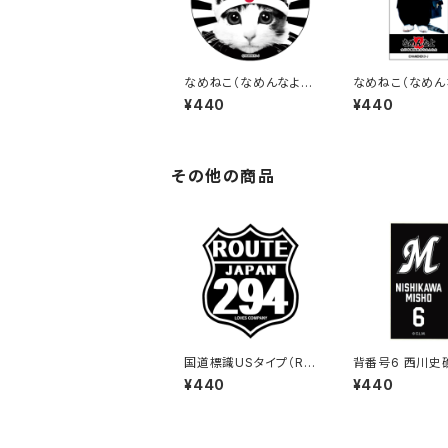
なめねこ（なめんなよ）
なめねこ（なめん
ステッカー A-1
ステッカー B-16
¥440
¥440
その他の商品
国道標識USタイプ（RO
背番号6 西川史
UTE）ステッカー 294
ロッテマリーンズ
¥440
¥440
号線（ブラック）
ステッカー（ブラッ