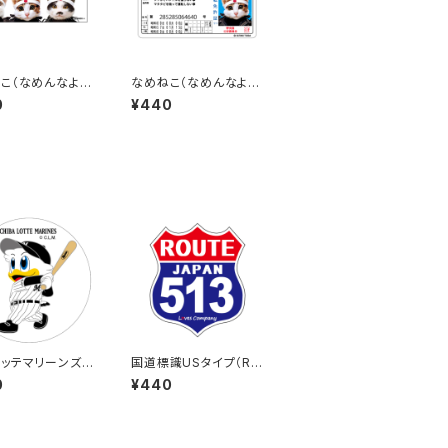
こ（なめんなよ）
なめねこ（なめんなよ）
カー C-3
ステッカー D-2
0
¥440
ッテマリーンズス
国道標識USタイプ（RO
ー8
UTE）ステッカー 513号
0
¥440
線