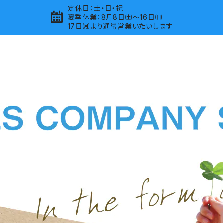
定休日：土・日・祝
夏季休業：8月8日㈯～16日㈰
17日㈪より通常営業いたいします