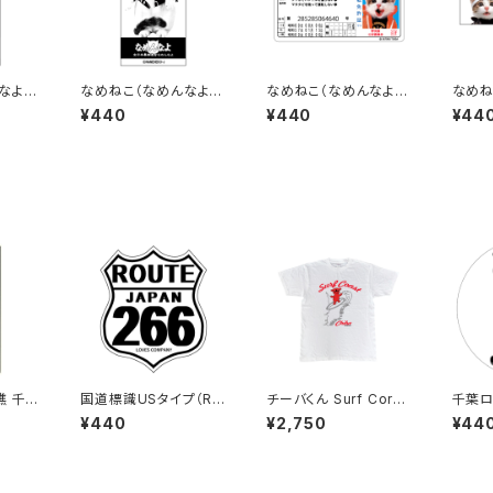
なよ）
なめねこ（なめんなよ）
なめねこ（なめんなよ）
なめね
ステッカー B-15
ステッカー D-1
ステッ
¥440
¥440
¥44
礁 千葉
国道標識USタイプ（RO
チーバくん Surf Cors
千葉ロ
 選手
UTE）ステッカー 266
t：Tシャツ（White）
テッカ
¥440
¥2,750
¥44
クB)
号線（ホワイト）