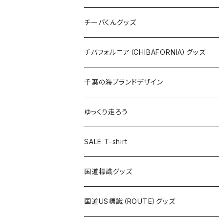
ステッカー
クリアファイル
ステッカー
バッグ
缶バッジ
Tシャツ
チーバくんグッズ
ステッカー大
缶バッジ32mm
Tシャツ
缶バッジ
ステッカー
エコバッグ
ステッカー
Tシャツ
チバフォルニア（CHIBAFORNIA）グッズ
選手ステッカー
缶バッジ54mm
キャップ
キーホルダー
缶バッジ
JAGUARさんコラボグッズ
缶バッジ
キャップ
Tシャツ
千葉の海ブランドデザイン
選手缶バッジ54mm
Tシャツ
トートバッグ
クリアファイル
キーホルダー
サコッシュ
クリアファイル
エコバッグ
キャップ
Tシャツ
ゆっくり走ろう
ステッカー
ランチバッグ
クリアファイル
ホテルキーホルダー
マスク
ステッカー
ステッカー
キャップ
Tシャツ
SALE T-shirt
エコバッグ
モーテルキーホルダー
エコバッグ
モーテルキーホルダー
ホテルキーホルダー
ステッカー
ステッカー
国道標識グッズ
トートバッグ
千葉ロッテマリーンズコラボ
ホテルキーホルダー
ホテルキーホルダー
ステッカー
国道US標識（ROUTE）グッズ