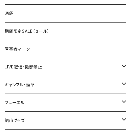
国道300～399号線
ROUTE200～299号線
ROUTE 100～199号線
ROUTE 0～99号線
岩手県
酒袋
国道400～499号線
ROUTE300～399号線
ROUTE 200～299号線
ROUTE 100～199号線
宮城県
期間限定SALE（セール）
国道500～599号線
ROUTE400～499号線
ROUTE 300～399号線
ROUTE 200～299号線
秋田県
障害者マーク
国道600～699号線
ROUTE500～599号線
ROUTE 400～499号線
ROUTE 300～399号線
Tシャツ
山形県
LIVE配信・撮影禁止
国道700～799号線
ROUTE600～699号線
ROUTE 500～599号線
ROUTE 400～499号線
ステッカー
福島県
LIVE配信禁止
ギャンブル・煙草
国道800～899号線
ROUTE700～799号線
ROUTE 600～699号線
ROUTE 500～599号線
茨城県
撮影禁止
ホテルキーホルダー
フューエル
国道900～1000号線
ROUTE800～899号線
ROUTE 700～799号線
ROUTE 600～699号線
栃木県
たばこ・禁煙ステッカー
ステッカー
鋸山グッズ
ROUTE900～1000号線
ROUTE 800～899号線
ROUTE 700～799号線