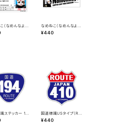
こ（なめんなよ）
なめねこ（なめんなよ）
カー D-2
ステッカー C-4
0
¥440
識ステッカー 19
国道標識USタイプ（RO
UTE）ステッカー 410号
0
¥440
線