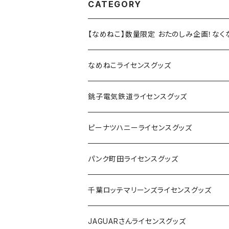
CATEGORY
【なめねこ】数量限定 おたのしみ企画！な
なめねこライセンスグッズ
Tシャツ
銚子電気鉄道ライセンスグッズ
キャップ
ステッカー
ピーナツハニーライセンスグッズ
ステッカー
缶バッジ
Tシャツ
パンク町田ライセンスグッズ
缶バッジ
アクリルキーホルダー
キャップ
Tシャツ
千葉ロッテマリーンズライセンスグッズ
ホテルキーホルダー
ホテルキーホルダー
バッグ
キャップ
ステッカー
JAGUARさんライセンスグッズ