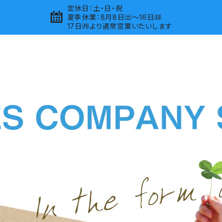
定休日：土・日・祝
夏季休業：8月8日㈯～16日㈰
17日㈪より通常営業いたいします