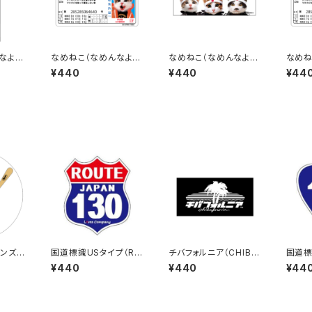
なよ）
なめねこ（なめんなよ）
なめねこ（なめんなよ）
なめね
ステッカー D-1
ステッカー C-3
ステッ
¥440
¥440
¥44
ンズス
国道標識USタイプ（RO
チバフォルニア（CHIBA
国道標
UTE）ステッカー 130号
FORNIA）ステッカーB
4号線
¥440
¥440
¥44
線
（Black）