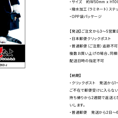
・サイズ 約W50mm x H10
・撥水加工（ラミネート）ステ
・OPP袋パッケージ
【発送】ご注文から3〜5営業
・日本郵便クリックポスト
・普通郵便（ご注意）追跡不
複数お買い上げの場合、同梱
配送日時の指定不可
【納期】
・クリックポスト 発送から1
ご不在で郵便受けに入らない
持ち帰りから2週間で返送と
いします。
・普通郵便 発送から2日〜