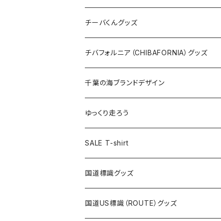
ステッカー
クリアファイル
ステッカー
バッグ
缶バッジ
Tシャツ
チーバくんグッズ
ステッカー大
缶バッジ32mm
Tシャツ
缶バッジ
ステッカー
エコバッグ
ステッカー
Tシャツ
チバフォルニア（CHIBAFORNIA）グッズ
選手ステッカー
缶バッジ54mm
キャップ
キーホルダー
缶バッジ
JAGUARさんコラボグッズ
缶バッジ
キャップ
Tシャツ
千葉の海ブランドデザイン
選手缶バッジ54mm
Tシャツ
トートバッグ
クリアファイル
キーホルダー
サコッシュ
クリアファイル
エコバッグ
キャップ
Tシャツ
ゆっくり走ろう
ステッカー
ランチバッグ
クリアファイル
ホテルキーホルダー
マスク
ステッカー
ステッカー
キャップ
Tシャツ
SALE T-shirt
エコバッグ
モーテルキーホルダー
エコバッグ
モーテルキーホルダー
ホテルキーホルダー
ステッカー
ステッカー
国道標識グッズ
トートバッグ
千葉ロッテマリーンズコラボ
ホテルキーホルダー
ホテルキーホルダー
ステッカー
国道US標識（ROUTE）グッズ